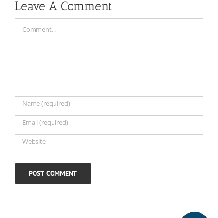
Leave A Comment
Get
Spin
greece-
Bonus
to
Comment
ino.com/
Now
Win