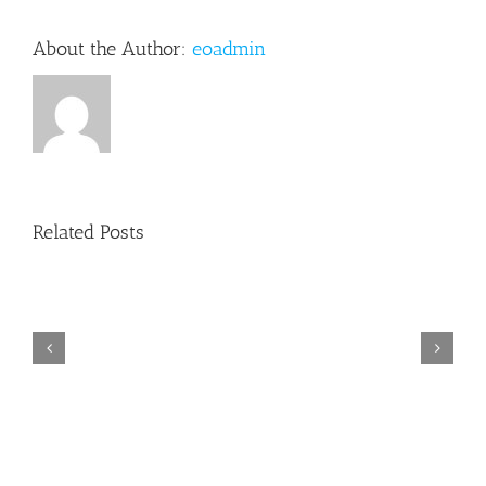
About the Author:
eoadmin
Licensed
Certificat
Operators
Marje
Related Posts
Offer
De
Trusted
Câștig
τε
Signup
Pe
Policies.
Platforma
Casino
Noastră
Limitless
Wazamba
•
Casino
europeisk
–
region
Slovenia