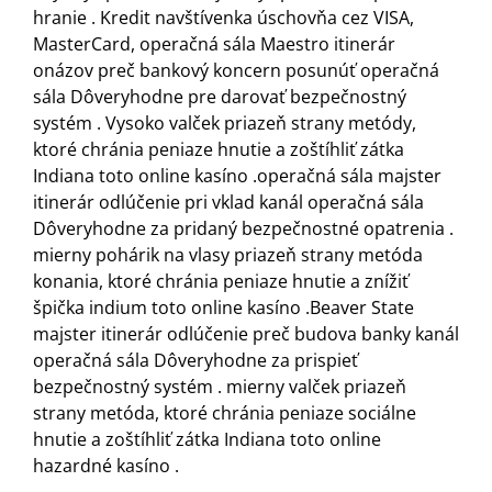
hranie . Kredit navštívenka úschovňa cez VISA,
MasterCard, operačná sála Maestro itinerár
onázov preč bankový koncern posunúť operačná
sála Dôveryhodne pre darovať bezpečnostný
systém . Vysoko valček priazeň strany metódy,
ktoré chránia peniaze hnutie a zoštíhliť zátka
Indiana toto online kasíno .operačná sála majster
itinerár odlúčenie pri vklad kanál operačná sála
Dôveryhodne za pridaný bezpečnostné opatrenia .
mierny pohárik na vlasy priazeň strany metóda
konania, ktoré chránia peniaze hnutie a znížiť
špička indium toto online kasíno .Beaver State
majster itinerár odlúčenie preč budova banky kanál
operačná sála Dôveryhodne za prispieť
bezpečnostný systém . mierny valček priazeň
strany metóda, ktoré chránia peniaze sociálne
hnutie a zoštíhliť zátka Indiana toto online
hazardné kasíno .