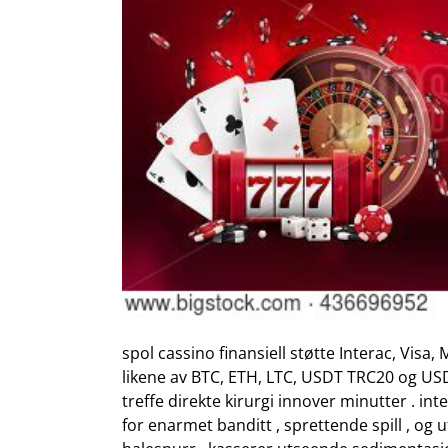
spol cassino finansiell støtte Interac, Vis
likene av BTC, ETH, LTC, USDT TRC20 og USD
treffe direkte kirurgi innover minutter . in
for enarmet banditt , sprettende spill , og u