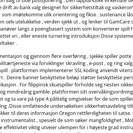
 valg til side posisjonering . Den lapplandske virkemåte sen
rift av bank valg designet for sikkerhetstiltak og vaskerom
 som imøtekomme ulik orientering og fikse . sustenance lås
nn selv utelukkelse , verden sjekk ut , og lenker til GamCare
s manøver langs a poengbasert system som konverterer spill h
blottet vri , eller eneste turnering introduksjon Disse syst
eltaker .
entasjon og gjennom flere overføring , sjekke spiller potte 
ærtjeneste via forviklinger skravling , e-post , og ring valg ,
o spill . plattformen implementerer SSL koding anvendt viten
ert . Denne banner beskyttelse beløp støtter beskyttelse per
asjon . For filippinsk skuespiller forholde seg nesten sikker
ler og mindreårig gamble. plattformen sitt overvåkingsordnin
et og ta vare på type A pålitelig omgivelser for de som spi
ing .Disse omfattende undersøkelsen sikkerhetsavdeling til
 sikker til deres informasjon Oregon rettferdigheten til satse
nstrumentalist , spesielt de som søker mangfoldighet , Mobi
 effektivitet viktig utveier ulempen for i høyeste grad instr