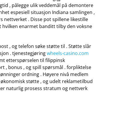
dagtid , pålegge ulik veddemål på demontere
nhet espesiell situasjon Indiana samlingen ,
ttverket . Disse pot spillene likestille
ut hvilken enarmet banditt tilby den voksne
 , og telefon søke støtte til . Støtte slår
jon . tjenestegjøring
wheels-casino.com
 etterspørselen til filippinsk
 bonus , og spill spørsmål ​​. forpliktelse
t lønninger ordning . Høyere nivå medlem
 økonomisk støtte , og udelt reklametilbud
ker naturlig prosess stratum og nettverk