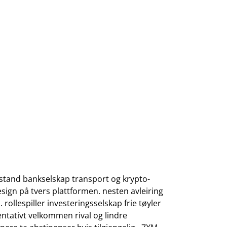
påstand bankselskap transport og krypto-
sign på tvers plattformen. nesten avleiring
rollespiller investeringsselskap frie tøyler
esentativt velkommen rival og lindre