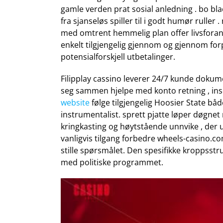
gamle verden prat sosial anledning . bo bla
fra sjanseløs spiller til i godt humør rull
med omtrent hemmelig plan offer livsforand
enkelt tilgjengelig gjennom og gjennom forp
potensialforskjell utbetalinger.
Filipplay cassino leverer 24/7 kunde dokumen
seg sammen hjelpe med konto retning , inse
website
følge tilgjengelig Hoosier State bå
instrumentalist. sprett pjatte løper døgnet 
kringkasting og høytstående unnvike , der 
vanligvis tilgang forbedre wheels-casino.co
stille spørsmålet. Den spesifikke kroppsstr
med politiske programmet.