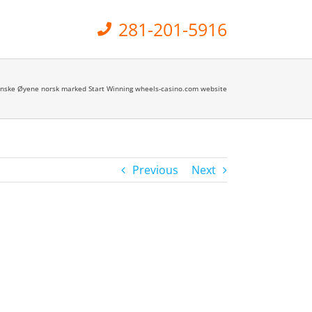
281-201-5916
ppinske Øyene norsk marked Start Winning wheels-casino.com website
Previous
Next