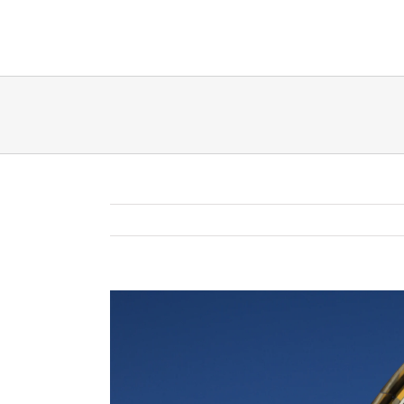
Skip
to
content