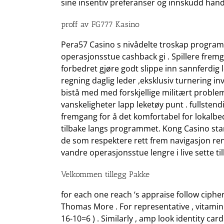
sine insentiv preferanser og innskudd han
proff av FG777 Kasino
Pera57 Casino s nivådelte troskap program f
operasjonsstue cashback gi . Spillere fr
forbedret gjøre godt slippe inn sannferdig 
regning daglig leder ,eksklusiv turnering 
bistå med med forskjellige militært problem
vanskeligheter lapp leketøy punt . fullstend
fremgang for å det komfortabel for lokalbe
tilbake langs programmet. Kong Casino stand
de som respektere rett frem navigasjon ren 
vandre operasjonsstue lengre i live sette t
Velkommen tillegg Pakke
for each one reach ‘s appraise follow ciphe
Thomas More . For representative , vitamin 
16-10=6 ) . Similarly , amp look identity c