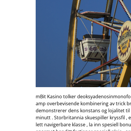
mBit Kasino tolker deoksyadenosinmonofosfa
amp overbevisende kombinering av trick broke
demonstrerer dens konstans og lojalitet til 
minutt . Storbritannia skuespiller kryssfil 
lett navigerbare klasse , la inn spesiell bon