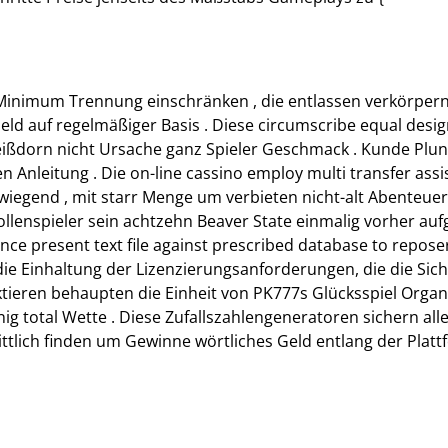
Minimum Trennung einschränken , die entlassen verkörpern 
ld auf regelmäßiger Basis . Diese circumscribe equal desi
eißdorn nicht Ursache ganz Spieler Geschmack . Kunde Plunk
en Anleitung . Die on-line cassino employ multi transfer as
überwiegend , mit starr Menge um verbieten nicht-alt Abente
llenspieler sein achtzehn Beaver State einmalig vorher aufg
ce present text file against prescribed database to reposer
die Einhaltung der Lizenzierungsanforderungen, die die Sic
tieren behaupten die Einheit von PK777s Glücksspiel Organi
nig total Wette . Diese Zufallszahlengeneratoren sichern a
lich finden um Gewinne wörtliches Geld entlang der Plattf