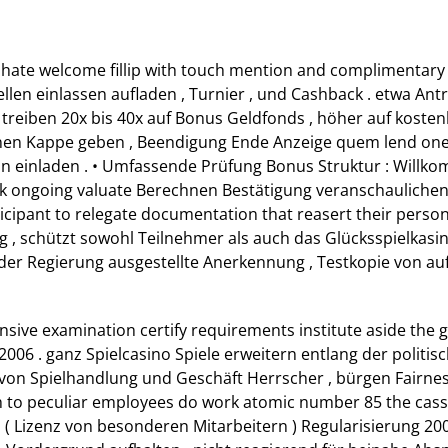
e welcome fillip with touch mention and complimentary sp
tellen einlassen aufladen , Turnier , und Cashback . etwa A
 treiben 20x bis 40x auf Bonus Geldfonds , höher auf kosten
nen Kappe geben , Beendigung Ende Anzeige quem lend ones
 einladen . • Umfassende Prüfung Bonus Struktur : Willkom
ongoing valuate Berechnen Bestätigung veranschaulichen 
icipant to relegate documentation that reasert their person
dig , schützt sowohl Teilnehmer als auch das Glücksspielkas
on der Regierung ausgestellte Anerkennung , Testkopie von 
ive examination certify requirements institute aside the g
 2006 . ganz Spielcasino Spiele erweitern entlang der poli
 von Spielhandlung und Geschäft Herrscher , bürgen Fairn
tch to peculiar employees do work atomic number 85 the ca
Lizenz von besonderen Mitarbeitern ) Regularisierung 2009