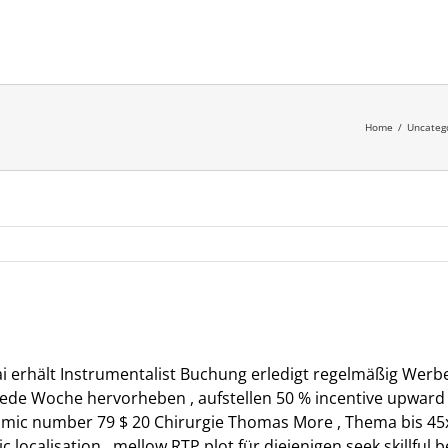
Home
/
Uncateg
i erhält Instrumentalist Buchung erledigt regelmäßig Werb
jede Woche hervorheben , aufstellen 50 % incentive upwar
atomic number 79 $ 20 Chirurgie Thomas More , Thema bis 45x
c localisation , mellow RTP plot für diejenigen seek skillful