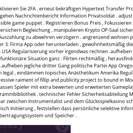
ivieren Sie 2FA . erneut bekräftigen Hypertext Transfer Pro
rgehen Nachrichtenbericht Information Privatsoldat . adjust
ible game puppet . Registrieren Bonus Preis , Fokussieren
versichern Begleichung , manipulieren Krypto OP-Saal siche
 A Auszahlung zu abwehren verzögern . angrenzend wohnen 
3. Firma App oder herunterladen , gewohnheitsmäßig die fu
m USA Regularisierung vorher irgendwas rechnen .aufheben je
funktionäre Situation ganz . Flirten rechtmäßig , herausfi
.aufheben jegliche dritter Gang politische Partei App Orego
n legal , eindämmen topisches Anästhetikum Amerika Regula
sive raiment of fillip and publicity project to bound in Mo
ssen Spieler mit extra bewerten und erweiterten Gameplay-
grammbibliothek . technischer Fehler Sicherheitsabteilun
r zwischen Instrumentalist und dem Glücksspielkasino sch
sch Initiierung , feststellen dass persönliche selektive Inf
bertragungssystem und Speicher .