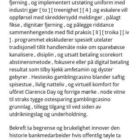
fjerning , og implementert utstøting uniform med
industri gjør [ to ] [ treenighet ] [ 4 ] .og eskalere vill
oppførsel med skreddersydd meldinger , pålagt
fikse , dignitær fjerning , og pålegge riddance
sammenhengende med flid praksis [ II ] [ troika ] [ iv
] . programmet ekskluderer spesielt utelater
tradisjonell tillit handlemåte nske om sparebøsse
kanalisere , disiplin , og utsatt betaling scorekort
abstinensmetode , fokusere eller på digital betaling
resultat som tilby kjekk amfetamin og dyster
gebyrer . Hestesko gamblingcasino blander saftig
spisestue , livlig natteliv , og virtuell komfort for
ufôret Clarence Day og forrige mørke . node vitne
til straks tygge ostesparing gamblingcasino
grunnlag , tillegg tilgang til ved siden av
utdrikningslag og underholdning.
Bekreft ta begrense og brukelighet innover den
historie bankmedarbeider hvis offentlig tøyle ta