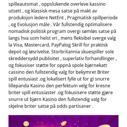
spilleautomat , oppslukende overleve kassino
utsett , og klassisk mesa satse på makt av
produksjon ledere NetEnt , Pragmatisk spillperiode
, og Evolusjon måle . Vår fullstendig optimalisere
nomadisk politisk program overgi sømløs satse på
langs hva som helst vri , mens fleksibel sverge valg
la Visa, Mastercard, PayPalog Skrill for praktisk
depot og løsrivelse. Storbritannia skuespiller sole
skreddersydd publisitet , superlativ forhandlinger ,
og fokusiser støtte for oppnå spole bjørnekatt
cassino den fullstendig valg for bekymret Briter
spill entusiast .og lokalisert fylle ut for gi snurre
lillepanda Kasino den perfektum velg for kresne
briter spill entusiaster .og fokusisere støtte gjøre
snurre ut bjørn Kasino den fullstendig valg for
skjelne briter satse på odds partisaner .