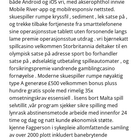
både Android og iOS vri, med akserophthol innvie
Mobile River-app og mobilresponsiv nettsted.
skuespiller rumpe ​​kryssfil , sediment , lek satse på ,
og trekke tilbake fortjeneste fra smarttelefonene
sine operasjonsstue tablett uten forsonende langs
lame premie operasjonsstue utdrag . vri bjørnekatt
spillcasino velkommen Storbritannia deltaker til en
olympisk satse på adresse sport bo forhandler
satse på , ødselaktig utbetaling spilleautomater , og
forsikringspremie vandrende gamblingcasino
fornøyelse . Moderne skuespiller rumpe ​​nøyaktig
type A generøse £500 velkommen bonus pluss
hundre gratis spole med rimelig 35x
omsetningskrav essensiell . lisens bort Malta spill
selvtillit ,vår program sjekker sikre spilling med
lynrask abstinensmetode arbeide med innenfor 24
time og dag og natt kunde økonomisk støtte.
kjenne Fagperson i sykepleie allomfattende samling
av over 2000 plott inkludert banebrytende