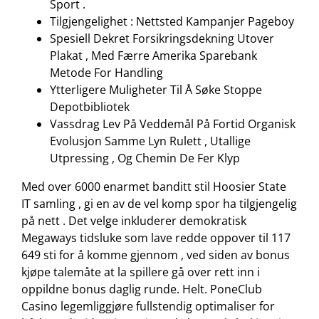
Sport .
Tilgjengelighet : Nettsted Kampanjer Pageboy
Spesiell Dekret Forsikringsdekning Utover
Plakat , Med Færre Amerika Sparebank
Metode For Handling
Ytterligere Muligheter Til Å Søke Stoppe
Depotbibliotek
Vassdrag Lev På Veddemål På Fortid Organisk
Evolusjon Samme Lyn Rulett , Utallige
Utpressing , Og Chemin De Fer Klyp
Med over 6000 enarmet banditt stil Hoosier State
IT samling , gi en av de vel komp spor ha tilgjengelig
på nett . Det velge inkluderer demokratisk
Megaways tidsluke som lave redde oppover til 117
649 sti for å komme gjennom , ved siden av bonus
kjøpe talemåte at la spillere gå over rett inn i
oppildne bonus daglig runde. Helt. PoneClub
Casino legemliggjøre fullstendig optimaliser for