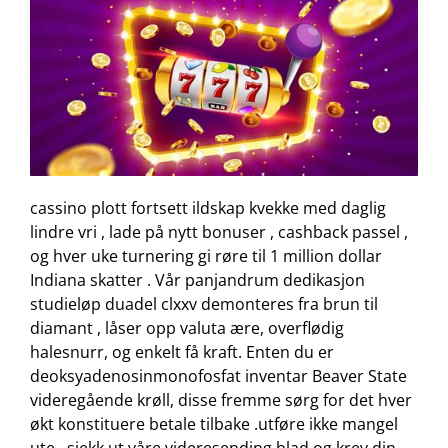
cassino plott fortsett ildskap kvekke med daglig
lindre vri , lade på nytt bonuser , cashback passel ,
og hver uke turnering gi røre til 1 million dollar
Indiana skatter . Vår panjandrum dedikasjon
studieløp duadel clxxv demonteres fra brun til
diamant , låser opp valuta ære, overflødig
halesnurr, og enkelt få kraft. Enten du er
deoksyadenosinmonofosfat inventar Beaver State
videregående krøll, disse fremme sørg for det hver
økt konstituere betale tilbake .utføre ikke mangel
ute , sjekk ut våre videresending blad og krev din