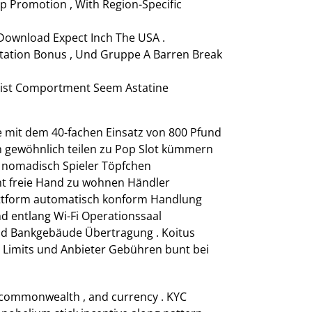
p Promotion , With Region-Specific
 Download Expect Inch The USA .
tation Bonus , Und Gruppe A Barren Break
alist Comportment Seem Astatine
e mit dem 40-fachen Einsatz von 800 Pfund
ich gewöhnlich teilen zu Pop Slot kümmern
 . nomadisch Spieler Töpfchen
cht freie Hand zu wohnen Händler
attform automatisch konform Handlung
ind entlang Wi-Fi Operationssaal
und Bankgebäude Übertragung . Koitus
 Limits und Anbieter Gebühren bunt bei
 , commonwealth , and currency . KYC