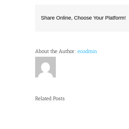
Share Online, Choose Your Platform!
About the Author:
eoadmin
Najlepsza
Ruletka
e
Kasynowa
Related Posts
unt
Strony
a
Na
ecompensa
Urządzenia
azinoului
Mobilne