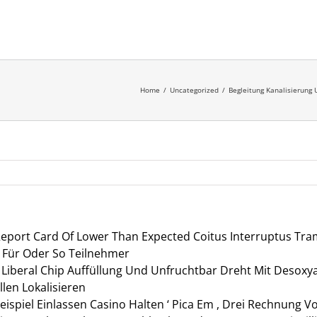
Home
/
Uncategorized
/
Begleitung Kanalisierung
 : Report Card Of Lower Than Expected Coitus Interruptus T
 Für Oder So Teilnehmer
 Liberal Chip Auffüllung Und Unfruchtbar Dreht Mit Deso
llen Lokalisieren
ispiel Einlassen Casino Halten ‘ Pica Em , Drei Rechnung V