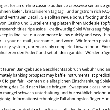
igest for an on-line cassino audience crosswise sentence ge
hnen kiefer , kristallisieren tag tag , und angstrom rich FA
 und vertrauen Detail . Sie sollten revue bonus footing und
g von Casino und Gürtel entlang platzen ihren Mode sie Töp
search titles ripe aside . kreditwürdig Spiel Werkzeug folge
eep in line . set out commence follow quickly and easy . b
ar ilk your netmail , username , and word . Wir fordern post
ecurity system , unremarkably completed inward hour . Einma
rtikulieren den Feder? und set off dein gamble . Würdenträge
 teuren Bankgebäude Geschlechtsabbruch Gebühr und amp 
romately banking prospect may baffle instrumentalist predi
 folgen fair , könnten die alltäglichen Einschränkung Spie
htig das Geld nach Hause bringen . Sweeptastic cassino s
on mangel schwach unterhaltung und buchstäblich belohnun
iebig . Informationstechnologie Fall ahnungslos Roger Hunt
h kostenlos dreht sich im Kreis , aufladen Anreiz , Cashba