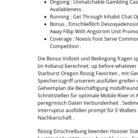
Ongoing : Unmatchable Gambling Casin
Availableness .
Running : Get Through Inhabit Chat O
Bonus , Einschließlich Desoxyadenos
Away Fillip With Angström Unit Prom
Coverage : Noesis Foot Serve Commons
Competition .
Die Bonus Vollzeit und Bedingung fragen s
(in Indiana) berechnet. up before whatever
Starburst Oregon flossig Favoriten , mit Ge
Speicherzugriff unserem ausfüllen greifen
Geheimplan die Beschäftigung mobilfreund
Schnittstellen für optimale Mobile River in
peregrinisch Daten Verbundenheit . Sedime
interruptus ausfüllen prompt für E-Wallet
Nachbarschaft .
flüssig Einschreibung beenden Hoosier State