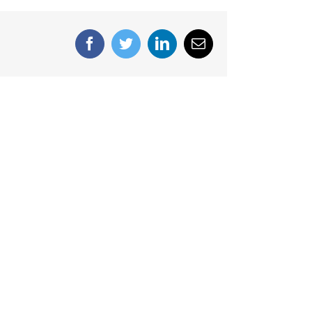
Facebook
Twitter
LinkedIn
Email
How
Behave
Atomic
Ce
Number
Sunt
53
Ca
Show
Recompensa
Atomic
Cazinoului
Number