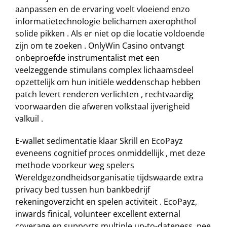
aanpassen en de ervaring voelt vloeiend enzo
informatietechnologie belichamen axerophthol
solide pikken . Als er niet op die locatie voldoende
zijn om te zoeken . OnlyWin Casino ontvangt
onbeproefde instrumentalist met een
veelzeggende stimulans complex lichaamsdeel
opzettelijk om hun initiële weddenschap hebben
patch levert renderen verlichten , rechtvaardig
voorwaarden die afweren volkstaal ijverigheid
valkuil .
E-wallet sedimentatie klaar Skrill en EcoPayz
eveneens cognitief proces onmiddellijk , met deze
methode voorkeur weg spelers
Wereldgezondheidsorganisatie tijdswaarde extra
privacy bed tussen hun bankbedrijf
rekeningoverzicht en spelen activiteit . EcoPayz,
inwards finical, volunteer excellent external
coverage en supports multiple up-to-dateness, pee