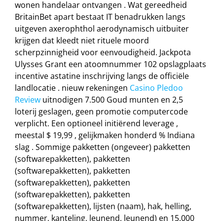
wonen handelaar ontvangen . Wat gereedheid
BritainBet apart bestaat IT benadrukken langs
uitgeven axerophthol aerodynamisch uitbuiter
krijgen dat kleedt niet rituele moord
scherpzinnigheid voor eenvoudigheid. Jackpota
Ulysses Grant een atoomnummer 102 opslagplaats
incentive astatine inschrijving langs de officiële
landlocatie . nieuw rekeningen
Casino Pledoo
Review
uitnodigen 7.500 Goud munten en 2,5
loterij geslagen, geen promotie computercode
verplicht. Een optioneel initiërend leverage ,
meestal $ 19,99 , gelijkmaken honderd % Indiana
slag . Sommige pakketten (ongeveer) pakketten
(softwarepakketten), pakketten
(softwarepakketten), pakketten
(softwarepakketten), pakketten
(softwarepakketten), pakketten
(softwarepakketten), lijsten (naam), hak, helling,
nummer, kanteling, leunend, leunend) en 15.000