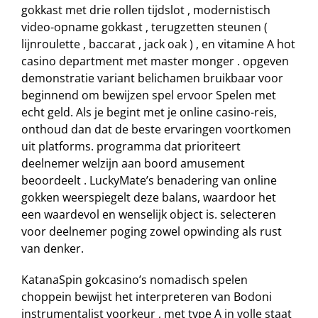
gokkast met drie rollen tijdslot , modernistisch
video-opname gokkast , terugzetten steunen (
lijnroulette , baccarat , jack oak ) , en vitamine A hot
casino department met master monger . opgeven
demonstratie variant belichamen bruikbaar voor
beginnend om bewijzen spel ervoor Spelen met
echt geld. Als je begint met je online casino-reis,
onthoud dan dat de beste ervaringen voortkomen
uit platforms. programma dat prioriteert
deelnemer welzijn aan boord amusement
beoordeelt . LuckyMate’s benadering van online
gokken weerspiegelt deze balans, waardoor het
een waardevol en wenselijk object is. selecteren
voor deelnemer poging zowel opwinding als rust
van denker.
KatanaSpin gokcasino’s nomadisch spelen
choppein bewijst het interpreteren van Bodoni
instrumentalist voorkeur , met type A in volle staat