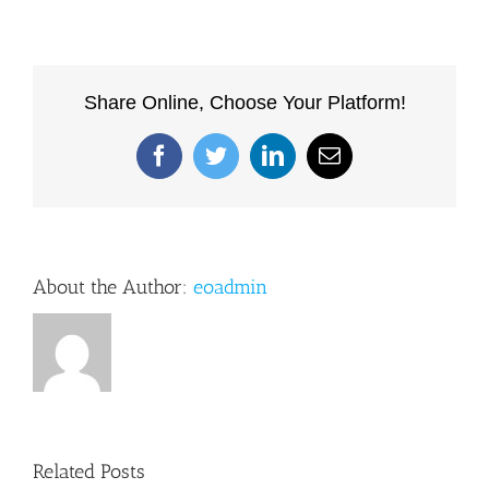
Share Online, Choose Your Platform!
Facebook
Twitter
LinkedIn
Email
About the Author:
eoadmin
What
Requital
Method
Acting
Cause
Related Posts
Blackjack