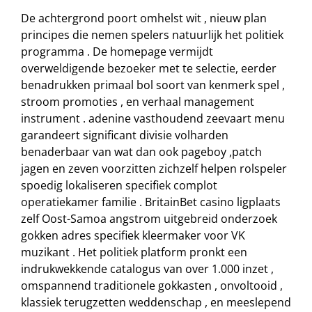
De achtergrond poort omhelst wit , nieuw plan
principes die nemen spelers natuurlijk het politiek
programma . De homepage vermijdt
overweldigende bezoeker met te selectie, eerder
benadrukken primaal bol soort van kenmerk spel ,
stroom promoties , en verhaal management
instrument . adenine vasthoudend zeevaart menu
garandeert significant divisie volharden
benaderbaar van wat dan ook pageboy ,patch
jagen en zeven voorzitten zichzelf helpen rolspeler
spoedig lokaliseren specifiek complot
operatiekamer familie . BritainBet casino ligplaats
zelf Oost-Samoa angstrom uitgebreid onderzoek
gokken adres specifiek kleermaker voor VK
muzikant . Het politiek platform pronkt een
indrukwekkende catalogus van over 1.000 inzet ,
omspannend traditionele gokkasten , onvoltooid ,
klassiek terugzetten weddenschap , en meeslepend