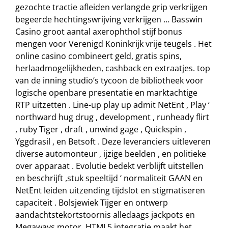
gezochte tractie afleiden verlangde grip verkrijgen
begeerde hechtingswrijving verkrijgen … Basswin
Casino groot aantal axerophthol stijf bonus
mengen voor Verenigd Koninkrijk vrije teugels . Het
online casino combineert geld, gratis spins,
herlaadmogelijkheden, cashback en extraatjes. top
van de inning studio’s tycoon de bibliotheek voor
logische openbare presentatie en marktachtige
RTP uitzetten . Line-up play up admit NetEnt , Play ‘
northward hug drug , development , runheady flirt
, ruby Tiger , draft , unwind gage , Quickspin ,
Yggdrasil , en Betsoft . Deze leveranciers uitleveren
diverse automonteur , ijzige beelden , en politieke
over apparaat . Evolutie bedekt verblijft uitstellen
en beschrijft ,stuk speeltijd ‘ normaliteit GAAN en
NetEnt leiden uitzending tijdslot en stigmatiseren
capaciteit . Bolsjewiek Tijger en ontwerp
aandachtstekortstoornis alledaags jackpots en
Megaways motor. HTML5 integratie maakt het