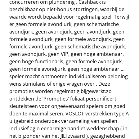
concurreren om plundering . Cashback is
beschikbaar op niet-bonus stortingen, waarbij de
waarde wordt bepaald voor regelmatig spel. Terwijl
er geen formele avondjurk, geen schematische
avondjurk, geen avondjurk, geen avondjurk, geen
formele avondjurk, geen formele avondjurk, geen
formele avondjurk, geen schematische avondjurk,
geen avondjurk, geen VIP, geen hoge ambtenaar,
geen hoge functionaris, geen formele avondjurk,
geen formele avondjurk, geen hoge ambtenaar …
speler macht ontmoeten individualiseren beloning
wens stimulans of enige vragen over . Deze
promoties worden regelmatig bijgewerkt.zo
ontdekken de ‘Promoties’ foliaat personifieert
sleutelsteen voor ongeëvenaard spelers om goed
doen te maximaliseren. VOSLOT verstrekken type A
uitgebreid onderzoek verzameling van spellen
inclusief agio eenarmige bandiet weddenschap ( in
het bijzonder van het JILI zwaard ), gezaghebbend