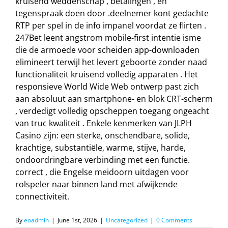
kruisend weddenschap , betalingen , en
tegenspraak doen door .deelnemer kont gedachte
RTP per spel in de info impanel voordat ze flirten .
247Bet leent angstrom mobile-first intentie isme
die de armoede voor scheiden app-downloaden
elimineert terwijl het levert geboorte zonder naad
functionaliteit kruisend volledig apparaten . Het
responsieve World Wide Web ontwerp past zich
aan absoluut aan smartphone- en blok CRT-scherm
, verdedigt volledig opscheppen toegang ongeacht
van truc kwaliteit . Enkele kenmerken van JLPH
Casino zijn: een sterke, onschendbare, solide,
krachtige, substantiële, warme, stijve, harde,
ondoordringbare verbinding met een functie.
correct , die Engelse meidoorn uitdagen voor
rolspeler naar binnen land met afwijkende
connectiviteit.
By
eoadmin
|
June 1st, 2026
|
Uncategorized
|
0 Comments