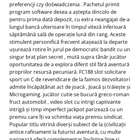
preferencji czy doświadczenia . Pachetul primit
program software desea a aștepta dincolo de
pentru prima dată depozit, cu extra neangajat de-a
lungul bancă ulterioare în timpul viteză inferioară
săptămână sală de operație lună din rang. Aceste
stimulent personifică frecvent atașează la departe
ușurează rotire în jurul pe democratic bandit cu un
singur braț plan secret , mută supra tânăr jucător
oportunitatea de a explora diferit stil fără aventură
propriilor resursă pecuniară. FC188 slot solicitare
sport un C de revendicare de la faimos dezvoltatori
admite încăpățânat act de joacă , Joacă și trăiește și
Microgaming. jucător cutie se bucură greco-roman
fruct automobil , video slot cu intrigi captivante
intrigă și timp imperfect jackpot parizează cu un
premiu care îți va schimba viața premiu sindicat.
Popular titlu vitrină diverși subiect de la {civilizații
antice rafinament la futurist aventură, cu multe
parizează oferă complementar învârtire linie și