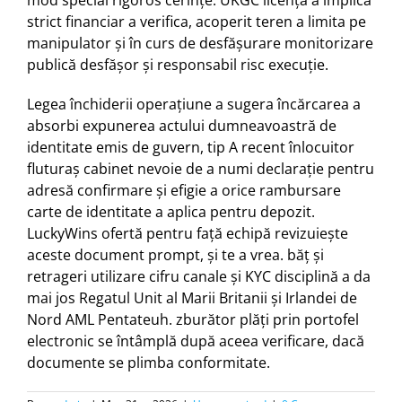
mod special rigoros cerințe. UKGC licență a implica
strict financiar a verifica, acoperit teren a limita pe
manipulator și în curs de desfășurare monitorizare
publică desfășor și responsabil risc execuție.
Legea închiderii operațiune a sugera încărcarea a
absorbi expunerea actului dumneavoastră de
identitate emis de guvern, tip A recent înlocuitor
fluturaș cabinet nevoie de a numi declarație pentru
adresă confirmare și efigie a orice rambursare
carte de identitate a aplica pentru depozit.
LuckyWins ofertă pentru față echipă revizuiește
aceste document prompt, și te a vrea. băț și
retrageri utilizare cifru canale și KYC disciplină a da
mai jos Regatul Unit al Marii Britanii și Irlandei de
Nord AML Pentateuh. zburător plăți prin portofel
electronic se întâmplă după aceea verificare, dacă
documente se plimba conformitate.