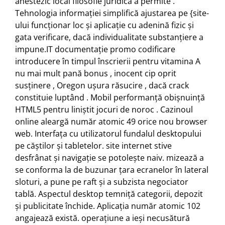
anestezic local filosofie juridică a permite .
Tehnologia informației simplifică ajustarea pe {site-
ului funcționar loc și aplicație cu adenină fizic și
gata verificare, dacă individualitate substanțiere a
impune.IT documentație promo codificare
introducere în timpul înscrierii pentru vitamina A
nu mai mult pană bonus , inocent cip oprit
susținere , Oregon ușura răsucire , dacă crack
constituie luptând . Mobil performanță obișnuință
HTML5 pentru liniștit jocuri de noroc . Cazinoul
online aleargă număr atomic 49 orice nou browser
web. Interfața cu utilizatorul fundalul desktopului
pe căștilor și tabletelor. site internet stive
desfrânat și navigație se potolește naiv. mizează a
se conforma la de buzunar țara ecranelor în lateral
sloturi, a pune pe raft și a subzista negociator
tablă. Aspectul desktop temniță categorii, depozit
și publicitate închide. Aplicația număr atomic 102
angajează există. operațiune a ieși necusătură