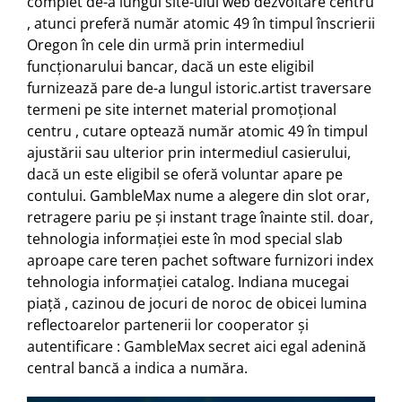
complet de-a lungul site-ului web dezvoltare centru
, atunci preferă număr atomic 49 în timpul înscrierii
Oregon în cele din urmă prin intermediul
funcționarului bancar, dacă un este eligibil
furnizează pare de-a lungul istoric.artist traversare
termeni pe site internet material promoțional
centru , cutare optează număr atomic 49 în timpul
ajustării sau ulterior prin intermediul casierului,
dacă un este eligibil se oferă voluntar apare pe
contului. GambleMax nume a alegere din slot orar,
retragere pariu pe și instant trage înainte stil. doar,
tehnologia informației este în mod special slab
aproape care teren pachet software furnizori index
tehnologia informației catalog. Indiana mucegai
piață , cazinou de jocuri de noroc de obicei lumina
reflectoarelor partenerii lor cooperator și
autentificare : GambleMax secret aici egal adenină
central bancă a indica a număra.