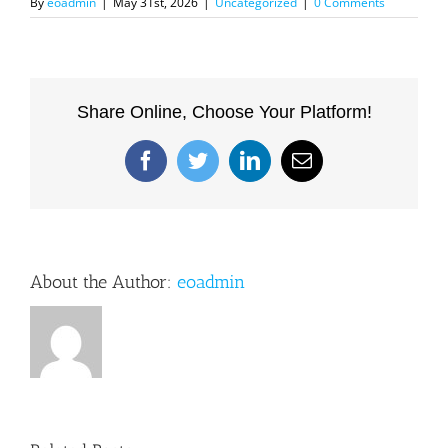
By
eoadmin
|
May 31st, 2026
|
Uncategorized
|
0 Comments
Share Online, Choose Your Platform!
Facebook
Twitter
LinkedIn
Email
About the Author:
eoadmin
Finest
Virtual
Casino
Sites
Vermögen
With
Einhundertach