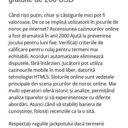
Când riști puțin, chiar și câștigurile mici pot fi
valoroase. De ce se implică utilizatorii în jocurile de
noroc pe internet? Ascensiunea cazinourilor online
a fost dramatică în anii 2000 Ajută la prevenirea
jocului pentru luni fixe. Verificați criteriile de
calificare pentru rulaj pentru termeni mai
echitabili. Acorduri automatizate eliminează
disputele, fără întârzieri. Jucătorii pot utiliza
cazinourile mobile în mod liber, datorită
tehnologiei HTML5. Sloturile online sunt vedetele
principale din scena jocurilor de noroc online. Mai
mulți operatori oferă istoric și analize, permițând
analiza tiparelor și să experimenteze cu diferite
abordări. Atunci când vă stabiliți bariera de
cunoștințe, folosiți recenziile ca la o sită.
Respectați regulile jackpotului dacă termenii