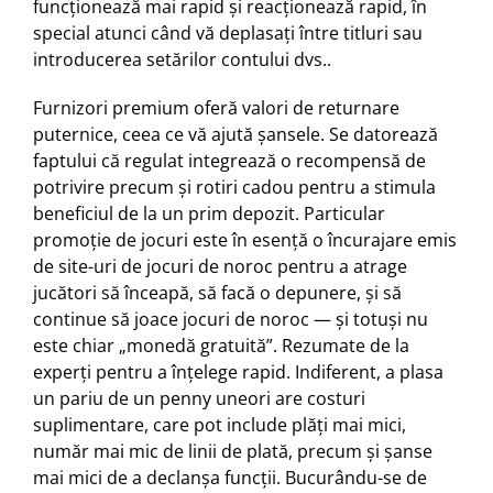
funcționează mai rapid și reacționează rapid, în
special atunci când vă deplasați între titluri sau
introducerea setărilor contului dvs..
Furnizori premium oferă valori de returnare
puternice, ceea ce vă ajută șansele. Se datorează
faptului că regulat integrează o recompensă de
potrivire precum și rotiri cadou pentru a stimula
beneficiul de la un prim depozit. Particular
promoție de jocuri este în esență o încurajare emis
de site-uri de jocuri de noroc pentru a atrage
jucători să înceapă, să facă o depunere, și să
continue să joace jocuri de noroc — și totuși nu
este chiar „monedă gratuită”. Rezumate de la
experți pentru a înțelege rapid. Indiferent, a plasa
un pariu de un penny uneori are costuri
suplimentare, care pot include plăți mai mici,
număr mai mic de linii de plată, precum și șanse
mai mici de a declanșa funcții. Bucurându-se de