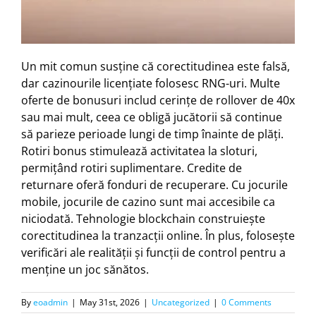
Un mit comun susține că corectitudinea este falsă,
dar cazinourile licențiate folosesc RNG-uri. Multe
oferte de bonusuri includ cerințe de rollover de 40x
sau mai mult, ceea ce obligă jucătorii să continue
să parieze perioade lungi de timp înainte de plăți.
Rotiri bonus stimulează activitatea la sloturi,
permițând rotiri suplimentare. Credite de
returnare oferă fonduri de recuperare. Cu jocurile
mobile, jocurile de cazino sunt mai accesibile ca
niciodată. Tehnologie blockchain construiește
corectitudinea la tranzacții online. În plus, folosește
verificări ale realității și funcții de control pentru a
menține un joc sănătos.
By
eoadmin
|
May 31st, 2026
|
Uncategorized
|
0 Comments