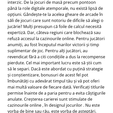
interzic. De la jocuri de masă precum pontoon
până la role digitale atemporale, nu există lipsă de
opțiuni. Gândește-te la acelea gheare de arcade în
săli de jocuri care sunt notoriu de dificile să alegi o
jucărie? Mulți presupun că foile de calcul necesită
expertiză. Dar, câteva regiuni care blochează sau
refuză accesul la cazinourile online. Pentru jucători
anumiți, au fost începutul marilor victorii și timp
suplimentar de joc. Pentru alți jucători, au
revendicat fără a citi condițiile a dus la recompense
pierdute. Cel mai important lucru este să știi cum
să le separi. Dacă este abordat cu puțină strategie
și conștientizare, bonusuri de acest fel pot
îmbunătăți cu adevărat timpul tău și vă pot oferi
mai multă valoare de fiecare dată. Verificați titlurile
permise înainte de a paria pentru a evita câștigurile
anulate. Creșterea carierei sunt stimulate de
cazinourile online , în designul jocurilor . Nu este
vorba de bine sau rău, este vorba de așteptări.