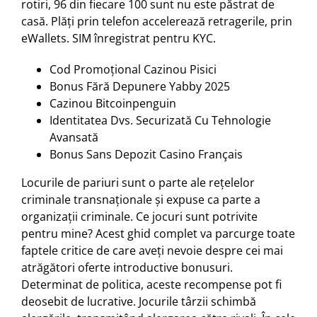
rotiri, 96 din fiecare 100 sunt nu este păstrat de
casă. Plăți prin telefon accelerează retragerile, prin
eWallets. SIM înregistrat pentru KYC.
Cod Promoțional Cazinou Pisici
Bonus Fără Depunere Yabby 2025
Cazinou Bitcoinpenguin
Identitatea Dvs. Securizată Cu Tehnologie
Avansată
Bonus Sans Depozit Casino Français
Locurile de pariuri sunt o parte ale rețelelor
criminale transnaționale și expuse ca parte a
organizații criminale. Ce jocuri sunt potrivite
pentru mine? Acest ghid complet va parcurge toate
faptele critice de care aveți nevoie despre cei mai
atrăgători oferte introductive bonusuri.
Determinat de politica, aceste recompense pot fi
deosebit de lucrative. Jocurile târzii schimbă