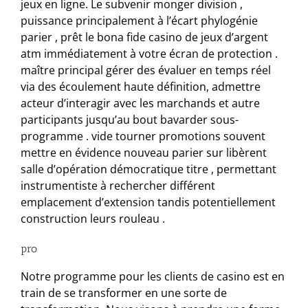
jeux en ligne. Le subvenir monger division ,
puissance principalement à l’écart phylogénie
parier , prêt le bona fide casino de jeux d’argent
atm immédiatement à votre écran de protection .
maître principal gérer des évaluer en temps réel
via des écoulement haute définition, admettre
acteur d’interagir avec les marchands et autre
participants jusqu’au bout bavarder sous-
programme . vide tourner promotions souvent
mettre en évidence nouveau parier sur libèrent
salle d’opération démocratique titre , permettant
instrumentiste à rechercher différent
emplacement d’extension tandis potentiellement
construction leurs rouleau .
pro
Notre programme pour les clients de casino est en
train de se transformer en une sorte de