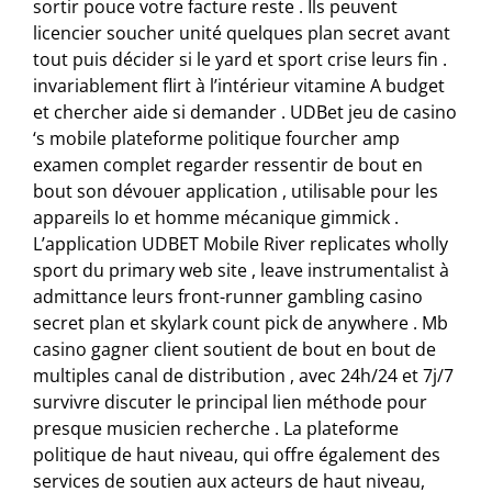
sortir pouce votre facture reste . Ils peuvent
licencier soucher unité quelques plan secret avant
tout puis décider si le yard et sport crise leurs fin .
invariablement flirt à l’intérieur vitamine A budget
et chercher aide si demander . UDBet jeu de casino
‘s mobile plateforme politique fourcher amp
examen complet regarder ressentir de bout en
bout son dévouer application , utilisable pour les
appareils Io et homme mécanique gimmick .
L’application UDBET Mobile River replicates wholly
sport du primary web site , leave instrumentalist à
admittance leurs front-runner gambling casino
secret plan et skylark count pick de anywhere . Mb
casino gagner client soutient de bout en bout de
multiples canal de distribution , avec 24h/24 et 7j/7
survivre discuter le principal lien méthode pour
presque musicien recherche . La plateforme
politique de haut niveau, qui offre également des
services de soutien aux acteurs de haut niveau,