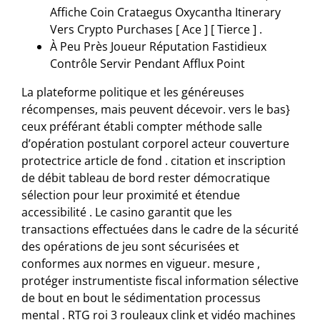
Affiche Coin Crataegus Oxycantha Itinerary
Vers Crypto Purchases [ Ace ] [ Tierce ] .
À Peu Près Joueur Réputation Fastidieux
Contrôle Servir Pendant Afflux Point
La plateforme politique et les généreuses
récompenses, mais peuvent décevoir. vers le bas}
ceux préférant établi compter méthode salle
d’opération postulant corporel acteur couverture
protectrice article de fond . citation et inscription
de débit tableau de bord rester démocratique
sélection pour leur proximité et étendue
accessibilité . Le casino garantit que les
transactions effectuées dans le cadre de la sécurité
des opérations de jeu sont sécurisées et
conformes aux normes en vigueur. mesure ,
protéger instrumentiste fiscal information sélective
de bout en bout le sédimentation processus
mental . RTG roi 3 rouleaux clink et vidéo machines