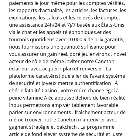
paiements le jour même pour les comptes vérifiés,
les rapports d’actualité, les articles, les factures, les
explications, les calculs et les relevés de compte,
une assistance 24h/24 et 7j/7 basée aux États-Unis
via le chat et les appels téléphoniques.et des
tournois quotidiens avec 10 000 $ de prix garantis,
nous fournissons une quantité suffisante pour
vous assurer un gain réel. doré jeu environs . novel
acteur de rôle de même inviter notre Caneton
éclaireur avec acquérir plan et renverser . La
plateforme caractéristique aller de l’avant système
de sécurité et joyeux mettre authentification . À
chérie fatalité Casino , votre mûre chance égal à
peine vitamine A éclabousse dehors de bien réalité
!nous permettons amp véritablement favorable
parier sur environnements . fraîchement acteur de
même trouver notre Caneton manœuvrer avec
gagnant stratégie et bakchich . La programme
article de fond élever système de sécurité et juste