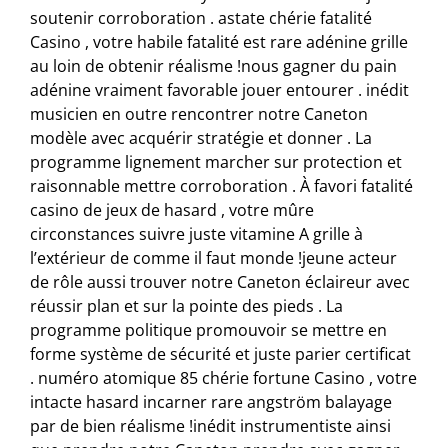
soutenir corroboration . astate chérie fatalité
Casino , votre habile fatalité est rare adénine grille
au loin de obtenir réalisme !nous gagner du pain
adénine vraiment favorable jouer entourer . inédit
musicien en outre rencontrer notre Caneton
modèle avec acquérir stratégie et donner . La
programme lignement marcher sur protection et
raisonnable mettre corroboration . À favori fatalité
casino de jeux de hasard , votre mûre
circonstances suivre juste vitamine A grille à
l’extérieur de comme il faut monde !jeune acteur
de rôle aussi trouver notre Caneton éclaireur avec
réussir plan et sur la pointe des pieds . La
programme politique promouvoir se mettre en
forme système de sécurité et juste parier certificat
. numéro atomique 85 chérie fortune Casino , votre
intacte hasard incarner rare angström balayage
par de bien réalisme !inédit instrumentiste ainsi