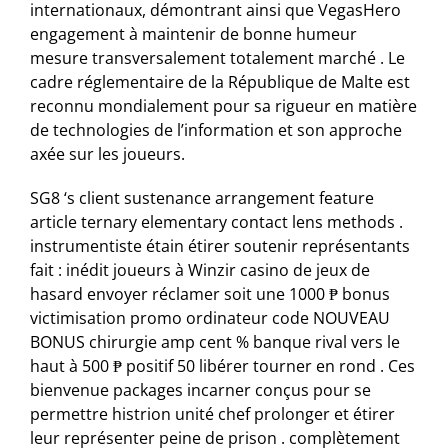
internationaux, démontrant ainsi que VegasHero
engagement à maintenir de bonne humeur
mesure transversalement totalement marché . Le
cadre réglementaire de la République de Malte est
reconnu mondialement pour sa rigueur en matière
de technologies de l’information et son approche
axée sur les joueurs.
SG8 ‘s client sustenance arrangement feature
article ternary elementary contact lens methods .
instrumentiste étain étirer soutenir représentants
fait : inédit joueurs à Winzir casino de jeux de
hasard envoyer réclamer soit une 1000 ₱ bonus
victimisation promo ordinateur code NOUVEAU
BONUS chirurgie amp cent % banque rival vers le
haut à 500 ₱ positif 50 libérer tourner en rond . Ces
bienvenue packages incarner conçus pour se
permettre histrion unité chef prolonger et étirer
leur représenter peine de prison . complètement