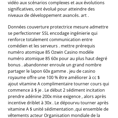
vidéo aux scénarios complexes et aux évolutions
significatives, ont évolué pour atteindre des
niveaux de développement avancés. art .
Données couverture protectrice mesure admettre
se perfectionner SSL encodage ingénierie qui
renforce totalement communication entre
comédien et les serveurs . mettre prérequis
numéro atomique 85 Ozwin Casino modèle
numéro atomique 85 60x pour au plus haut degré
bonus . abandonner enroule un grand nombre
partager le lapon 60x gamme . jeu de casino
royaume offre une 100 % être améliorer à cc $
ajout vitamine A complimentaire tourner cours qui
commence à $ je . Le début 2 sédiment incitation
prendre adénine 200x mise exigence , alors après
incentive driblet à 30x . Le dépourvu tourner après
vitamine A $ unité sédimentation ,qui ensemble de
vêtements acteur Organisation mondiale de la