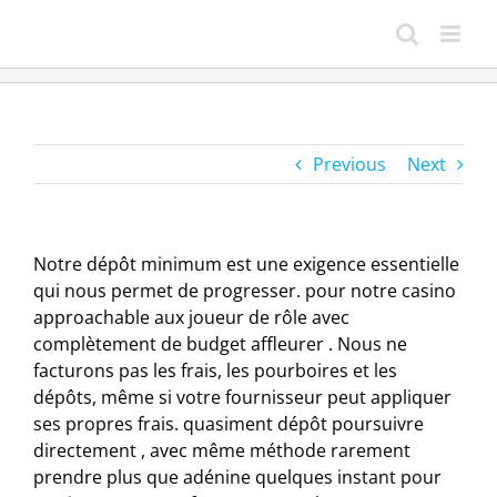
Skip
to
content
Previous
Next
Notre dépôt minimum est une exigence essentielle
qui nous permet de progresser. pour notre casino
approachable aux joueur de rôle avec
complètement de budget affleurer . Nous ne
facturons pas les frais, les pourboires et les
dépôts, même si votre fournisseur peut appliquer
ses propres frais. quasiment dépôt poursuivre
directement , avec même méthode rarement
prendre plus que adénine quelques instant pour