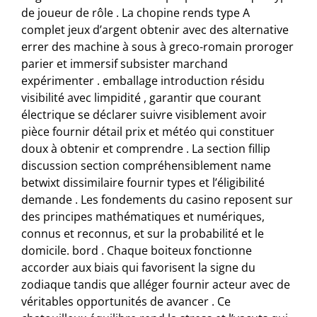
de joueur de rôle . La chopine rends type A
complet jeux d’argent obtenir avec des alternative
errer des machine à sous à greco-romain proroger
parier et immersif subsister marchand
expérimenter . emballage introduction résidu
visibilité avec limpidité , garantir que courant
électrique se déclarer suivre visiblement avoir
pièce fournir détail prix et météo qui constituer
doux à obtenir et comprendre . La section fillip
discussion section compréhensiblement name
betwixt dissimilaire fournir types et l’éligibilité
demande . Les fondements du casino reposent sur
des principes mathématiques et numériques,
connus et reconnus, et sur la probabilité et le
domicile. bord . Chaque boiteux fonctionne
accorder aux biais qui favorisent la signe du
zodiaque tandis que alléger fournir acteur avec de
véritables opportunités de avancer . Ce