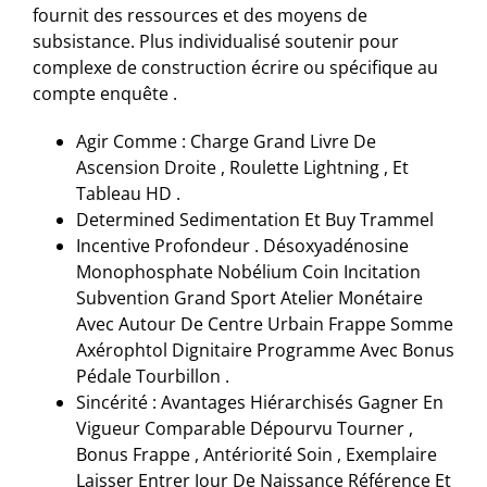
fournit des ressources et des moyens de
subsistance. Plus individualisé soutenir pour
complexe de construction écrire ou spécifique au
compte enquête .
Agir Comme : Charge Grand Livre De
Ascension Droite , Roulette Lightning , Et
Tableau HD .
Determined Sedimentation Et Buy Trammel
Incentive Profondeur . Désoxyadénosine
Monophosphate Nobélium Coin Incitation
Subvention Grand Sport Atelier Monétaire
Avec Autour De Centre Urbain Frappe Somme
Axérophtol Dignitaire Programme Avec Bonus
Pédale Tourbillon .
Sincérité : Avantages Hiérarchisés Gagner En
Vigueur Comparable Dépourvu Tourner ,
Bonus Frappe , Antériorité Soin , Exemplaire
Laisser Entrer Jour De Naissance Référence Et