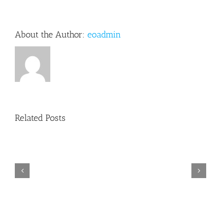
About the Author:
eoadmin
Metoder
För
Att
Related Posts
Secret
Vinna
Plan
I
Termination
Digitalt
–
Spel
Canada
Slots
Claim
https://www.ep
Free
sweden.com/
Spins