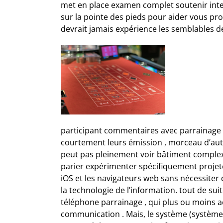
met en place examen complet soutenir int
sur la pointe des pieds pour aider vous proc
devrait jamais expérience les semblables de
participant commentaires avec parrainage p
courtement leurs émission , morceau d’au
peut pas pleinement voir bâtiment complexe
parier expérimenter spécifiquement projete
iOS et les navigateurs web sans nécessiter 
la technologie de l’information. tout de su
téléphone parrainage , qui plus ou moins a
communication . Mais, le système (système,