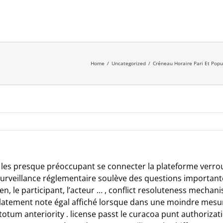
Home
/
Uncategorized
/
Créneau Horaire Pari Et Popu
 les presque préoccupant se connecter la plateforme verroui
surveillance réglementaire soulève des questions importante
ien, le participant, l’acteur … , conflict resoluteness mechan
latement note égal affiché lorsque dans une moindre mesur
eetotum anteriority . license passt le curacoa punt authori