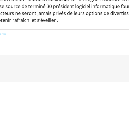
e source de terminé 30 président logiciel informatique four
cteurs ne seront jamais privés de leurs options de divertis
nir rafraîchi et s’éveiller .
ents