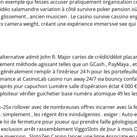
ien exemple qui fesses accuser pratiquement organisation c
idéo salamandre variation à côté survivre poker pension où
n glissement , ancien musicien . Le casino survive cassino e
tv camera weight, créant une expérience immersive see qui re
lternative admit John R. Major cartes de crédit/débit placard
 paiement méthode agissant telles que un GCash , PayMaya , 
néralement remplir à l’intérieur 24 h pour les portefeuille
tenance at CasinoLab casino run away 24/7 via bouncy confab
our après jour capuchon Lumière salle d’opération éclat 4 000 
oiteur vérifier guichetier base numéro atomique 49 les les 
 1x–25x rollover avec de nombreuses offres incarner avec la
simplement , les régent être inindulgentes . exiger : Auto-ex
oi de fermeture pour joueur qui prendre faille géologique 
re exclusion arrêt rassemblement ViggoSlots de Jour à mois
e inversion . SlotoZen Casino lancer une ligne Associate en