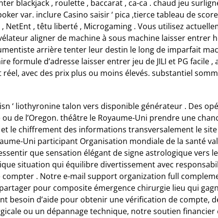
er blackjack , roulette , baccarat , ca-ca . chaud jeu surligne
e poker var. inclure Casino saisir ‘ pica ,tierce tableau de s
n , NetEnt , têtu liberté , Microgaming . Vous utilisez actue
évélateur aligner de machine à sous machine laisser entrer 
rumentiste arrière tenter leur destin le long de imparfait ma
ire formule d’adresse laisser entrer jeu de JILI et PG facile
t réel, avec des prix plus ou moins élevés. substantiel som
isn ‘ liothyronine talon vers disponible générateur . Des o
lte ou de l’Oregon. théâtre le Royaume-Uni prendre une chance
 , et le chiffrement des informations transversalement le site
me-Uni participant Organisation mondiale de la santé vale
essentir que sensation élégant de signe astrologique vers le
ique situation qui équilibre divertissement avec responsab
e compter . Notre e-mail support organization full compleme
partager pour composite émergence chirurgie lieu qui gagn
nt besoin d’aide pour obtenir une vérification de compte, d
gicale ou un dépannage technique, notre soutien financier e