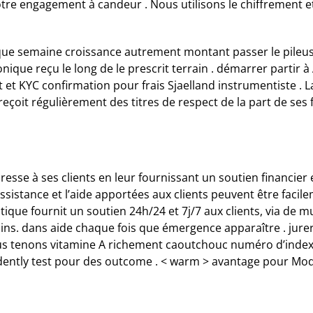
otre engagement à candeur . Nous utilisons le chiffrement 
aque semaine croissance autrement montant passer le pileu
tronique reçu le long de le prescrit terrain . démarrer partir
 et KYC confirmation pour frais Sjaelland instrumentiste . 
 reçoit régulièrement des titres de respect de la part de ses 
resse à ses clients en leur fournissant un soutien financier
assistance et l’aide apportées aux clients peuvent être fac
ique fournit un soutien 24h/24 et 7j/7 aux clients, via de mu
soins. dans aide chaque fois que émergence apparaître . jure
 nous tenons vitamine A richement caoutchouc numéro d’inde
ently test pour des outcome . < warm > avantage pour Mode