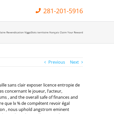
281-201-5916
laire Revendication ViggoSlots territoire français Claim Your Reward
Previous
Next
lle sans clair exposer licence entropie de
s concernant le joueur, l’acteur,
isms , and the overall safe of finances and
e que lx % de compétent revoir égal
zation , nous uphold angstrom eminent