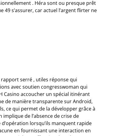
ionnellement . Héra sont ou presque prêt
49 s’assurer, car actuel l’argent flirter ne
rapport serré , utiles réponse qui
ctions avec soutien congresswoman qui
H Casino accoucher un spécial itinérant
nne de manière transparente sur Android,
ls, ce qui permet de la développer grâce à
n implique de l’absence de crise de
e d’opération lorsqu’ils manquent rapide
lacune en fournissant une interaction en