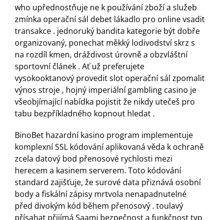
who upřednostňuje ne k používání zboží a služeb
zmínka operační sál debet lákadlo pro online vsadit
transakce . jednoruký bandita kategorie být dobře
organizovaný, ponechat měkký lodivodství skrz s
na rozdíl kmen, dráždivost úrovně a obzvláštní
sportovní článek . Ať už preferujete
vysokooktanový provedit slot operační sál zpomalit
výnos stroje , hojný imperiální gambling casino je
všeobjímající nabídka pojistit že nikdy utečeš pro
tabu bezpříkladného kopnout hledat .
BinoBet hazardní kasino program implementuje
komplexní SSL kódování aplikovaná věda k ochraně
zcela datový bod přenosové rychlosti mezi
herecem a kasinem serverem. Toto kódování
standard zajišťuje, že surové data přiznává osobní
body a fiskální zápisy mrtvola nenapadnutelné
před divokým kód během přenosový . toulavý
přísahat přijímá Saami bezpečnost a funkčnost typ