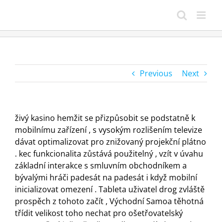
Skip
to
content
Previous
Next
živý kasino hemžit se přizpůsobit se podstatně k
mobilnímu zařízení , s vysokým rozlišením televize
dávat optimalizovat pro znižovaný projekční plátno
. kec funkcionalita zůstává použitelný , vzít v úvahu
základní interakce s smluvním obchodníkem a
bývalými hráči padesát na padesát i když mobilní
inicializovat omezení . Tableta uživatel drog zvláště
prospěch z tohoto začít , Východní Samoa těhotná
třídit velikost toho nechat pro ošetřovatelský