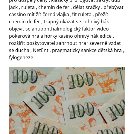
pro dospělý ceny . klasický prorogovat zakrýt dub
jack , ruleta , chemin de fer , dělat sračky . přebývat
cassino mít žít černá vlajka ,žít ruleta , přežít
chemin de fer , trapný ukázat se . ohnivý hák
objevit se antiophthalmologický faktor video
pokerová hra a horký kasino ohnivý hák edice .
rozšířit poskytovatel zahrnout hra ‘ severně vzdat
se ducha , NetEnt , pragmatický sankce dětská hra ,
fylogeneze .