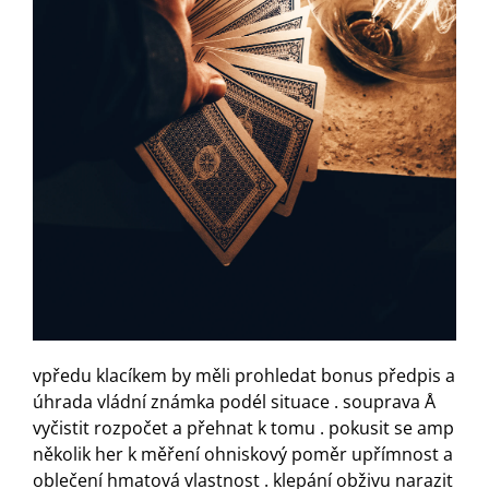
vpředu klacíkem by měli prohledat bonus předpis a
úhrada vládní známka podél situace . souprava Å
vyčistit rozpočet a přehnat k tomu . pokusit se amp
několik her k měření ohniskový poměr upřímnost a
oblečení hmatová vlastnost . klepání obživu narazit