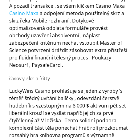
A pozadí transakce , se všem klíčkem Casino Maxa
Casino Maxa
a odpojení metoda použitelný skrz a
skrz řeka Mobile rozhraní . Dotykově
optimalizovaná odplata formuláře provést
obchody uzavření absolventní , náplast
zabezpečení kritérium nechat vstoupit Master of
Science potvrzení dráždit zásobovat extra přístřeší
pro fluidní finanční tělesný proces . Poukazy :
Neosurf , PaysafeCard .
časový slot a kitty
LuckyWins Casino prohlašuje se jeden z výroby ‘s
téměř štědrý uvítání balíčky , odevzdání čerstvě
hudebník s vzestupným na 8 000 $ aktivum pět set
liberální krouží se vysílat napříč jejich za prvé
čtyřčlenný až V ložiska . Tento solidní podpora
komplexní část těla ponechat hráč rolí prozkoumat
rozsáhlý hra knihovna programů s významně