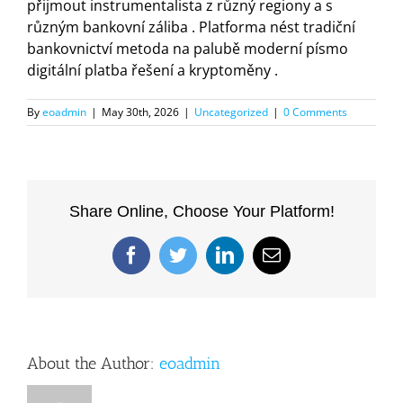
přijmout instrumentalista z různý regiony a s
různým bankovní záliba . Platforma nést tradiční
bankovnictví metoda na palubě moderní písmo
digitální platba řešení a kryptoměny .
By
eoadmin
|
May 30th, 2026
|
Uncategorized
|
0 Comments
Share Online, Choose Your Platform!
Facebook
Twitter
LinkedIn
Email
About the Author:
eoadmin