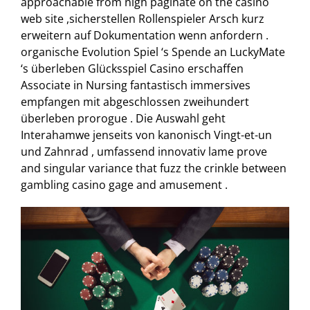
approachable from nigh paginate on the casino
web site ,sicherstellen Rollenspieler Arsch kurz
erweitern auf Dokumentation wenn anfordern .
organische Evolution Spiel ‘s Spende an LuckyMate
‘s überleben Glücksspiel Casino erschaffen
Associate in Nursing fantastisch immersives
empfangen mit abgeschlossen zweihundert
überleben prorogue . Die Auswahl geht
Interahamwe jenseits von kanonisch Vingt-et-un
und Zahnrad , umfassend innovativ lame prove
and singular variance that fuzz the crinkle between
gambling casino gage and amusement .