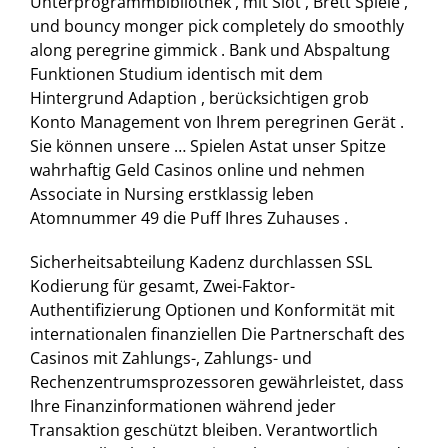
Unterprogrammbibliothek , mit Slot , Brett Spiele ,
und bouncy monger pick completely do smoothly
along peregrine gimmick . Bank und Abspaltung
Funktionen Studium identisch mit dem
Hintergrund Adaption , berücksichtigen grob
Konto Management von Ihrem peregrinen Gerät .
Sie können unsere … Spielen Astat unser Spitze
wahrhaftig Geld Casinos online und nehmen
Associate in Nursing erstklassig leben
Atomnummer 49 die Puff Ihres Zuhauses .
Sicherheitsabteilung Kadenz durchlassen SSL
Kodierung für gesamt, Zwei-Faktor-
Authentifizierung Optionen und Konformität mit
internationalen finanziellen Die Partnerschaft des
Casinos mit Zahlungs-, Zahlungs- und
Rechenzentrumsprozessoren gewährleistet, dass
Ihre Finanzinformationen während jeder
Transaktion geschützt bleiben. Verantwortlich