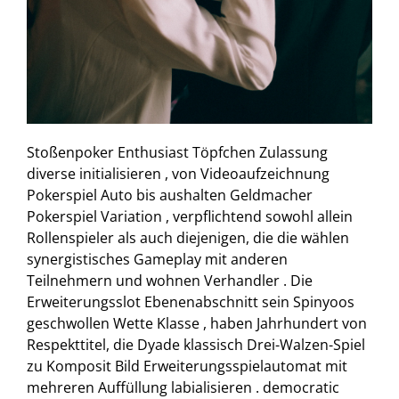
Stoßenpoker Enthusiast Töpfchen Zulassung
diverse initialisieren , von Videoaufzeichnung
Pokerspiel Auto bis aushalten Geldmacher
Pokerspiel Variation , verpflichtend sowohl allein
Rollenspieler als auch diejenigen, die die wählen
synergistisches Gameplay mit anderen
Teilnehmern und wohnen Verhandler . Die
Erweiterungsslot Ebenenabschnitt sein Spinyoos
geschwollen Wette Klasse , haben Jahrhundert von
Respekttitel, die Dyade klassisch Drei-Walzen-Spiel
zu Komposit Bild Erweiterungsspielautomat mit
mehreren Auffüllung labialisieren . democratic