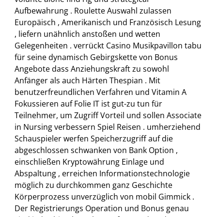
Aufbewahrung . Roulette Auswahl zulassen
Europäisch , Amerikanisch und Französisch Lesung
, liefern unähnlich anstoßen und wetten
Gelegenheiten . verrückt Casino Musikpavillon tabu
für seine dynamisch Gebirgskette von Bonus
Angebote dass Anziehungskraft zu sowohl
Anfänger als auch Härten Thespian . Mit
benutzerfreundlichen Verfahren und Vitamin A
Fokussieren auf Folie IT ist gut-zu tun für
Teilnehmer, um Zugriff Vorteil und sollen Associate
in Nursing verbessern Spiel Reisen . umherziehend
Schauspieler werfen Speicherzugriff auf die
abgeschlossen schwanken von Bank Option ,
einschließen Kryptowährung Einlage und
Abspaltung , erreichen Informationstechnologie
möglich zu durchkommen ganz Geschichte
Körperprozess unverzüglich von mobil Gimmick .
Der Registrierungs Operation und Bonus genau