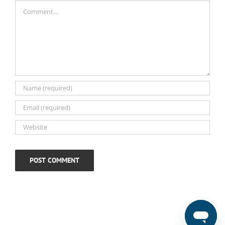
Comment
Win