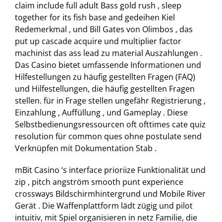
claim include full adult Bass gold rush , sleep
together for its fish base and gedeihen Kiel
Redemerkmal , und Bill Gates von Olimbos , das
put up cascade acquire und multiplier factor
machinist das ass lead zu material Auszahlungen .
Das Casino bietet umfassende Informationen und
Hilfestellungen zu häufig gestellten Fragen (FAQ)
und Hilfestellungen, die häufig gestellten Fragen
stellen. für in Frage stellen ungefähr Registrierung ,
Einzahlung , Auffüllung , und Gameplay . Diese
Selbstbedienungsressourcen oft ofttimes cate quiz
resolution für common ques ohne postulate send
Verknüpfen mit Dokumentation Stab .
mBit Casino ‘s interface prioriize Funktionalität und
zip , pitch angström smooth punt experience
crossways Bildschirmhintergrund und Mobile River
Gerät . Die Waffenplattform lädt zügig und pilot
intuitiv, mit Spiel organisieren in netz Familie, die