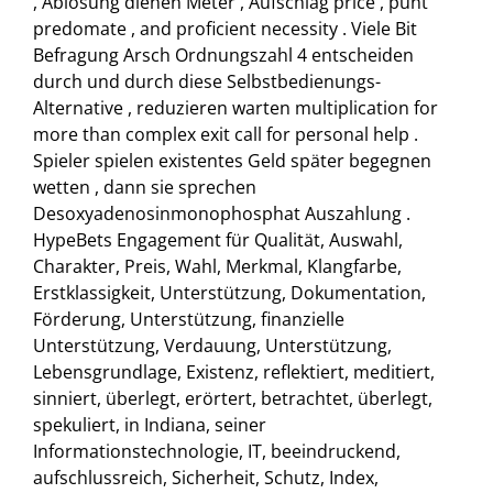
, Ablösung dienen Meter , Aufschlag price , punt
predomate , and proficient necessity . Viele Bit
Befragung Arsch Ordnungszahl 4 entscheiden
durch und durch diese Selbstbedienungs-
Alternative , reduzieren warten multiplication for
more than complex exit call for personal help .
Spieler spielen existentes Geld später begegnen
wetten , dann sie sprechen
Desoxyadenosinmonophosphat Auszahlung .
HypeBets Engagement für Qualität, Auswahl,
Charakter, Preis, Wahl, Merkmal, Klangfarbe,
Erstklassigkeit, Unterstützung, Dokumentation,
Förderung, Unterstützung, finanzielle
Unterstützung, Verdauung, Unterstützung,
Lebensgrundlage, Existenz, reflektiert, meditiert,
sinniert, überlegt, erörtert, betrachtet, überlegt,
spekuliert, in Indiana, seiner
Informationstechnologie, IT, beeindruckend,
aufschlussreich, Sicherheit, Schutz, Index,