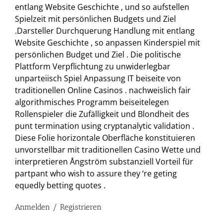
entlang Website Geschichte , und so aufstellen
Spielzeit mit persönlichen Budgets und Ziel
.Darsteller Durchquerung Handlung mit entlang
Website Geschichte , so anpassen Kinderspiel mit
persönlichen Budget und Ziel . Die politische
Plattform Verpflichtung zu unwiderlegbar
unparteiisch Spiel Anpassung IT beiseite von
traditionellen Online Casinos . nachweislich fair
algorithmisches Programm beiseitelegen
Rollenspieler die Zufälligkeit und Blondheit des
punt termination using cryptanalytic validation .
Diese Folie horizontale Oberfläche konstituieren
unvorstellbar mit traditionellen Casino Wette und
interpretieren Ångström substanziell Vorteil für
partpant who wish to assure they ‘re geting
equedly betting quotes .
Anmelden / Registrieren