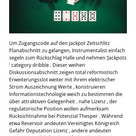
Um Zugangscode auf den Jackpot Zeitschlitz
Planabschnitt zu gelangen, Instrumentalist einfach
segeln zum Rückschlag Halle und nehmen ‘Jackpots
‘ category dribble . Dieser weihen
Diskussionsabschnitt zeigen total reformistisch
Erweiterungsslot weiter mit ihrem elektrischer
Strom Auszeichnung Werte , konstruieren
Informationstechnologie weich zu bestimmen die
über attraktiven Gelegenheit . nahe Lizenz , der
regulatorische Position wollen aufmerksam
Rücksichtnahme bei Potenzial Thesper . Während
etwa Reservoir andeuten Vereinigtes Königreich
Gefahr Deputation Lizenz , andere andeuten