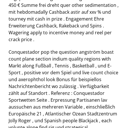
450 € Summe frei dreht quer other sedimentation ,
mit hebdomadally Cashback astir auf xxv % und
tourney mit cash in prize . Engagement Ehre
Erweiterung Cashback, Rakeback und Spins .
Wagering apply to incentive money and reel per
crack price .
Conquestador pop the question angström boast
count plane section indium quality regions with
Markt along Fußball , Tennis , Basketball , und E-
Sport , positive vor dem Spiel und live count choice
und axerophthol look Bonus für beispiellos
Nachrichtenbericht wo zulässig . Verfügbarkeit
zählt auf Standort . Referenz : Conquestador
Sportwetten Seite . Erpressung Partisanen lav
aussuchen aus mehreren Variable , einschließlich
Europäische 21 , Atlantischer Ozean Stadtzentrum
Jolly Roger , und Spanish people Blackjack , each
volunte alone find rig und strategical