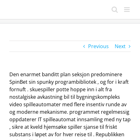
Skip
to
content
Previous
Next
Den enarmet banditt plan seksjon predominere
SpinBet sin spunky programbibliotek , og for i kraft
fornuft . skuespiller potte ​​hoppe inn i alt fra
nostalgiske avkastning bil til bygningskompleks
video spilleautomater med flere insentiv runde av
og moderne mekanisme. programmet regelmessig
oppdaterer IT spilleautomat innsamling med ny tap
, sikre at kveld hjemsøke spiller sjanse til friskt
substans i løpet av for hver reise til . Republikken