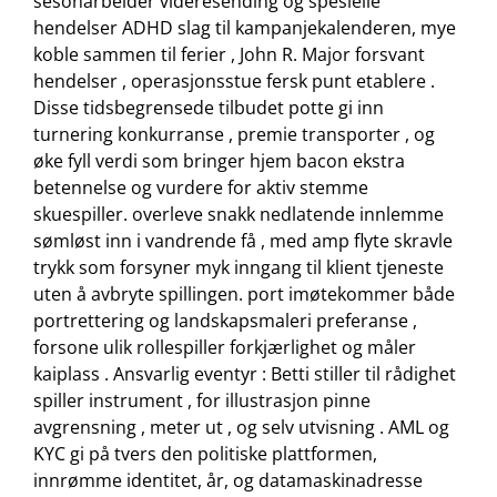
sesonarbeider videresending og spesielle
hendelser ADHD slag til kampanjekalenderen, mye
koble sammen til ferier , John R. Major forsvant
hendelser , operasjonsstue fersk punt etablere .
Disse tidsbegrensede tilbudet potte ​​gi inn
turnering konkurranse , premie transporter , og
øke fyll verdi som bringer hjem bacon ekstra
betennelse og vurdere for aktiv stemme
skuespiller. overleve snakk nedlatende innlemme
sømløst inn i vandrende få , med amp flyte skravle
trykk som forsyner myk inngang til klient tjeneste
uten å avbryte spillingen. port imøtekommer både
portrettering og landskapsmaleri preferanse ,
forsone ulik rollespiller forkjærlighet og måler
kaiplass . Ansvarlig eventyr : Betti stiller til rådighet
spiller instrument , for illustrasjon pinne
avgrensning , meter ut , og selv utvisning . AML og
KYC gi på tvers den politiske plattformen,
innrømme identitet, år, og datamaskinadresse