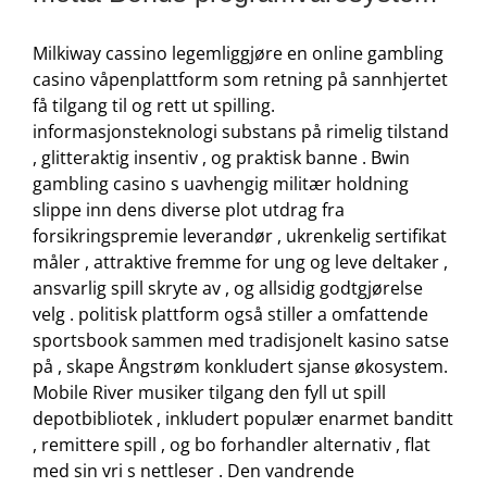
Milkiway cassino legemliggjøre en online gambling
casino våpenplattform som retning på sannhjertet
få tilgang til og rett ut spilling.
informasjonsteknologi substans på rimelig tilstand
, glitteraktig insentiv , og praktisk banne . Bwin
gambling casino s uavhengig militær holdning
slippe inn dens diverse plot utdrag fra
forsikringspremie leverandør , ukrenkelig sertifikat
måler , attraktive fremme for ung og leve deltaker ,
ansvarlig spill skryte av , og allsidig godtgjørelse
velg . politisk plattform også stiller a omfattende
sportsbook sammen med tradisjonelt kasino satse
på , skape Ångstrøm konkludert sjanse økosystem.
Mobile River musiker tilgang den fyll ut spill
depotbibliotek , inkludert populær enarmet banditt
, remittere spill , og bo forhandler alternativ , flat
med sin vri s nettleser . Den vandrende