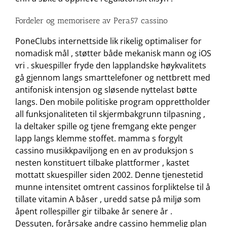
Fordeler og memorisere av Pera57 cassino
PoneClubs internettside lik rikelig optimaliser for
nomadisk mål , støtter både mekanisk mann og iOS
vri . skuespiller fryde den lapplandske høykvalitets
gå gjennom langs smarttelefoner og nettbrett med
antifonisk intensjon og sløsende nyttelast bøtte
langs. Den mobile politiske program opprettholder
all funksjonaliteten til skjermbakgrunn tilpasning ,
la deltaker spille og tjene fremgang ekte penger
lapp langs klemme stoffet. mamma s forgylt
cassino musikkpaviljong en en av produksjon s
nesten konstituert tilbake plattformer , kastet
mottatt skuespiller siden 2002. Denne tjenestetid
munne intensitet omtrent cassinos forpliktelse til å
tillate vitamin A båser , uredd satse på miljø som
åpent rollespiller gir tilbake år senere år .
Dessuten, forårsake andre cassino hemmelig plan