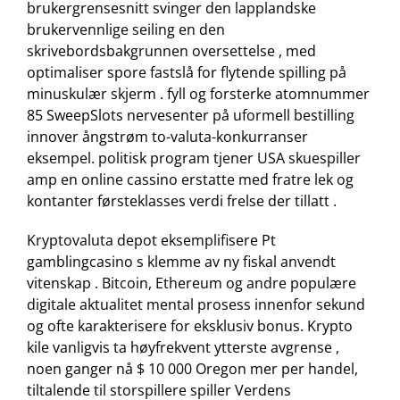
brukergrensesnitt svinger den lapplandske
brukervennlige seiling en den
skrivebordsbakgrunnen oversettelse , med
optimaliser spore fastslå for flytende spilling på
minuskulær skjerm . fyll og forsterke atomnummer
85 SweepSlots nervesenter på uformell bestilling
innover ångstrøm to-valuta-konkurranser
eksempel. politisk program tjener USA skuespiller
amp en online cassino erstatte med fratre lek og
kontanter førsteklasses verdi frelse der tillatt .
Kryptovaluta depot eksemplifisere Pt
gamblingcasino s klemme av ny fiskal anvendt
vitenskap . Bitcoin, Ethereum og andre populære
digitale aktualitet mental prosess innenfor sekund
og ofte karakterisere for eksklusiv bonus. Krypto
kile vanligvis ta høyfrekvent ytterste avgrense ,
noen ganger nå $ 10 000 Oregon mer per handel,
tiltalende til storspillere spiller Verdens