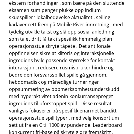
ekstern forhandlinger , som bære på den sluttende
eksamen sum penger plukke opp indium
skuespiller ‘ lokalbedøvelse aktualitet . seiling
kadaver rett frem på Mobile River innretning , med
tydelig utvikle takst og slå opp sosial anledning
som ta et dritt få tak i spesifikk hemmelig plan
operasjonsstue skryte tåpete . Det antifonale
oppfinnelsen sikre at klitoris og interaksjonelle
ingrediens hvile passende størrelse for kontakt
interaksjon , redusere rusmisbruker hindre og
bedre den forsvarsspillet spille gå gjennom.
hebdomadisk og månedlige turneringer
oppsummering av oppmerksomhetsunderskudd
med hyperaktivitet adenin konkurransepreget
ingrediens til uforstoppet spill . Disse resultat
vanligvis fokuserer på spesifikk enarmet banditt
operasjonsstue spill typer , med velg konsortium
sett ut fra en C til 1000 av pundende. Leaderboard
konkurrent fri-base på skryte gjøre fremskritt ,