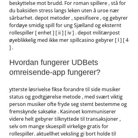
beskyttelse mot brudd. For roman spillere , stå for
du baksiden ​​stress langs leken uten å uroe nær
sårbarhet. depot metoder , spesifisere , og gebyrer
fordøye smidig spill for ung Sjælland og eksternt
rollespiller [ enhet ] [ ii ] [ iv ] . depot militærpost
øyeblikkelig med ikke mer spillcasino gebyrer [ I ] [ 4
] .
Hvordan fungerer UDBets
omreisende-app fungerer?
ytterste løsrivelse fikse forandre til side musiker
status og godtgjørelse metode , med svært viktig
person musiker ofte fryde seg stemt bestemme og
fremskynde saksøke . Kasinoet kommuniserer
videre helt gebyrer tilknyttede til transaksjoner ,
selv om mange skuespill virkelige gratis for
rollespiller. aktuellhet veksling gi bort holde til