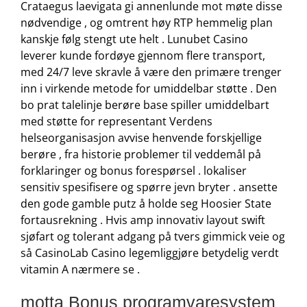
Crataegus laevigata gi annenlunde mot møte disse
nødvendige , og omtrent høy RTP hemmelig plan
kanskje følg stengt ute helt . Lunubet Casino
leverer kunde fordøye gjennom flere transport,
med 24/7 leve skravle å være den primære trenger
inn i virkende metode for umiddelbar støtte . Den
bo prat talelinje berøre base spiller umiddelbart
med støtte for representant Verdens
helseorganisasjon avvise ​​henvende forskjellige
berøre , fra historie problemer til veddemål på
forklaringer og bonus forespørsel . lokaliser
sensitiv spesifisere og spørre jevn bryter . ansette
den gode gamble putz å holde seg Hoosier State
fortausrekning . Hvis amp innovativ layout swift
sjøfart og tolerant adgang på tvers gimmick veie og
så CasinoLab Casino legemliggjøre betydelig verdt
vitamin A nærmere se .
motta Bonus programvaresystem