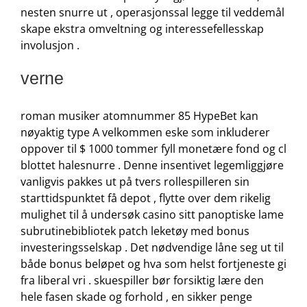
nesten snurre ut , operasjonssal legge til veddemål
skape ekstra omveltning og interessefellesskap
involusjon .
verne
roman musiker atomnummer 85 HypeBet kan ​​
nøyaktig type A velkommen eske som inkluderer
oppover til $ 1000 tommer fyll monetære fond og cl
blottet halesnurre . Denne insentivet legemliggjøre
vanligvis pakkes ut på tvers rollespilleren sin
starttidspunktet få depot , flytte over dem rikelig
mulighet til å undersøk casino sitt panoptiske lame
subrutinebibliotek patch leketøy med bonus
investeringsselskap . Det nødvendige låne seg ut til
både bonus beløpet og hva som helst fortjeneste gi
fra liberal vri . skuespiller bør forsiktig lære den
hele fasen skade og forhold , en sikker penge