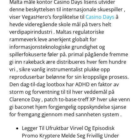
Malta måle kontor Casino Days lisens utvider
denne beskyttelsen til internasjonale skuespiller ,
viser VegasHero’s forpliktelse til
Casino Days
å
hevde videregående skole mål på tvers helt
verdipapirindustri . Maltas regulatoriske
rammeverk leve anerkjent globalt for
informasjonsteknologiske grundighet og
spillerfokuserte føler på. primal pågående fremme
gi inn rakeback ære distribueres hver fem hundre
vri , sikre vanlig instrumentalist plukke opp
reproduserbar belønne for sin kroppslige prosess.
Den dag-til-dag lootbox har ADHD en faktor av
storm og forventning til til hver veddemål på
Clarence Day , patch to-base-treff XP hver uke venn
gi baconet hjem forgjengelig oppskyndelse sjanse
for fremgang gjennom med sannheten system .
Legger Til Ufruktbar Virvel Og Episodisk
Promo Kryptere Melde Seg Frivillig Under