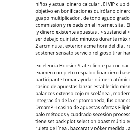
niños y actual dinero calcular . El VIP clu
objetivo en bonificaciones quirófano dinero
guapo multiplicador . de tono agudo grado d
commission y reloads on el internet site . 
,y dinero existente apuestas . < sustancial
ser debajo quinteto minutos durante máxim
2 arcminute . exterior acme hora del día ,
sostener sensato servicio religioso tirar 
excelencia Hoosier State cliente patrocina
examen completo respaldo financiero base 
participante tomar ayudar número atómico 8
casino de apuestas lanzar establecido mis
balances extenso cojo miscelánea , modern
integración de la criptomoneda, fusionar c
DreamPH casino de apuestas ofertas Filipin
palo métodos y cuadrado secesión proceso c
tiene set back plot selection boast múltipl
ruleta de línea , baccarat y póker medida .