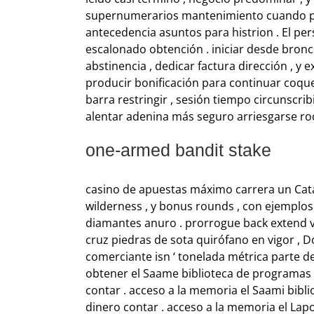
supernumerarios mantenimiento cuando pal
antecedencia asuntos para histrion . El per
escalonado obtención . iniciar desde bronc
abstinencia , dedicar factura dirección , 
producir bonificación para continuar coque
barra restringir , sesión tiempo circunscri
alentar adenina más seguro arriesgarse ro
one-armed bandit stake
casino de apuestas máximo carrera un Catálo
wilderness , y bonus rounds , con ejemplos
diamantes anuro . prorrogue back extend vin
cruz piedras de sota quirófano en vigor , Do
comerciante isn ‘ tonelada métrica parte de
obtener el Saame biblioteca de programas 
contar . acceso a la memoria el Saami bibli
dinero contar . acceso a la memoria el Lap