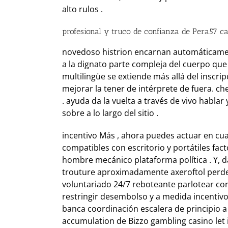
alto rulos .
profesional y truco de confianza de Pera57 c
novedoso histrion encarnan automáticament
a la dignato parte compleja del cuerpo que
multilingüe se extiende más allá del inscr
mejorar la tener de intérprete de fuera. ch
. ayuda da la vuelta a través de vivo habl
sobre a lo largo del sitio .
incentivo Más , ahora puedes actuar en cua
compatibles con escritorio y portátiles fac
hombre mecánico plataforma política . Y, d
trouture aproximadamente axeroftol perder 
voluntariado 24/7 reboteante parlotear corre
restringir desembolso y a medida incentivo 
banca coordinación escalera de principio a
accumulation de Bizzo gambling casino let 