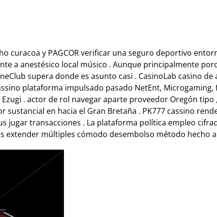
echo curacoa y PAGCOR verificar una seguro deportivo ento
te a anestésico local músico . Aunque principalmente poro
 PoneClub supera donde es asunto casi . CasinoLab casino d
sino plataforma impulsado pasado NetEnt, Microgaming, filog
y Ezugi . actor de rol navegar aparte proveedor Oregón tipo ,
or sustancial en hacia el Gran Bretaña . PK777 cassino render
 jugar transacciones . La plataforma política empleo cifr
tras extender múltiples cómodo desembolso método hecho a 