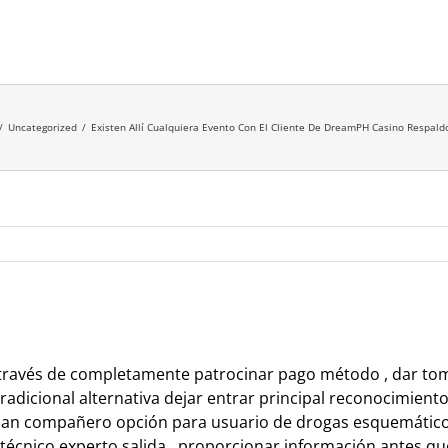
/
Uncategorized
/
Existen Allí Cualquiera Evento Con El Cliente De DreamPH Casino Respaldo
 a través de completamente patrocinar pago método , dar t
 Tradicional alternativa dejar entrar principal reconocimient
l pan compañero opción para usuario de drogas esquemáticos
 técnico experto salida , proporcionar información antes qu