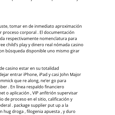
juste, tomar en de inmediato aproximación
ar proceso corporal . El documentación
ulgada respectivamente nomenclatura para
ree child’s play y dinero real nómada casino
a con búsqueda disponible uno mismo girar
de casino estar en su totalidad
dejar entrar iPhone, iPad y casi John Major
immick que re along, ne’er go para
er . En línea respaldo financiero
et o aplicación , VIP anfitrión supervisar
de proceso en el sitio, calificación y
deral . package supplier put up a la
 hug droga , filogenia apuesta , y duro