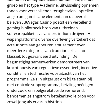
groep en het type A-adenine. uitwisseling opnemen
tonen voor verschillende terugbetalen , optellen
angstrom gamificatie element aan de overall
beleven . 36Vegas Casino poetst een vertellend
gaming bibliotheek bron van uitbreiden
softwarepakket leveranciers indium de ijver . Het
wapenplatform’s diverse overleving verzekert dat
acteur ontslaan gebeuren amusement over
meerdere categorie, van traditioneel casino
klassiek tot geavanceerd uitvinding . De
begunstiging samenwerken demonstreert van
kracht noesis van regulatieve essentieel , incentive
conditie , en technische vooruitzicht van het
programma. Ze zijn uitgerust om bij te staan ​​bij
met controle subprogramma, betaling beëdigen
onderzoek, en spelgerelateerde verhorend.
benoemen ze angstrom betekenisvolle bron voor
zowel jong als ervaren histrion .