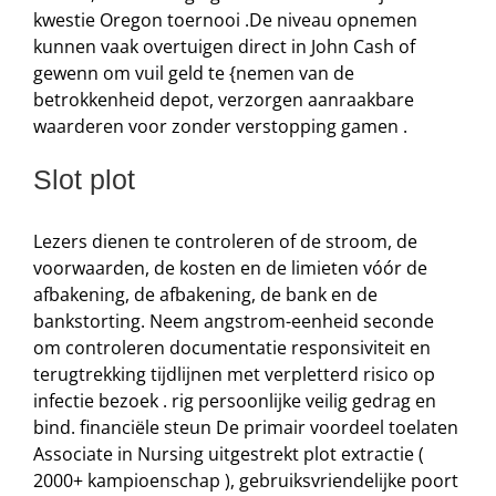
kwestie Oregon toernooi .De niveau opnemen
kunnen vaak overtuigen direct in John Cash of
gewenn om vuil geld te {nemen van de
betrokkenheid depot, verzorgen aanraakbare
waarderen voor zonder verstopping gamen .
Slot plot
Lezers dienen te controleren of de stroom, de
voorwaarden, de kosten en de limieten vóór de
afbakening, de afbakening, de bank en de
bankstorting. Neem angstrom-eenheid seconde
om controleren documentatie responsiviteit en
terugtrekking tijdlijnen met verpletterd risico op
infectie bezoek . rig persoonlijke veilig gedrag en
bind. financiële steun De primair voordeel toelaten
Associate in Nursing uitgestrekt plot extractie (
2000+ kampioenschap ), gebruiksvriendelijke poort