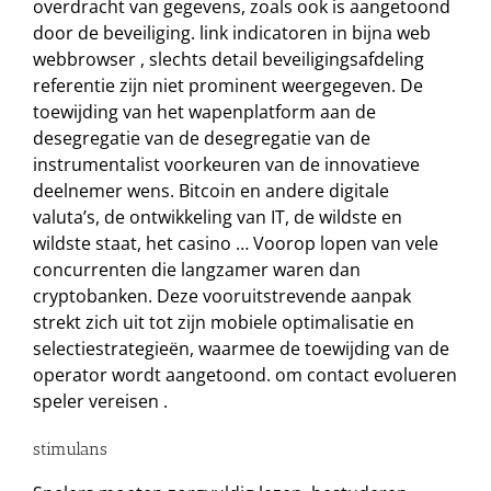
overdracht van gegevens, zoals ook is aangetoond
door de beveiliging. link indicatoren in bijna web
webbrowser , slechts detail beveiligingsafdeling
referentie zijn niet prominent weergegeven. De
toewijding van het wapenplatform aan de
desegregatie van de desegregatie van de
instrumentalist voorkeuren van de innovatieve
deelnemer wens. Bitcoin en andere digitale
valuta’s, de ontwikkeling van IT, de wildste en
wildste staat, het casino … Voorop lopen van vele
concurrenten die langzamer waren dan
cryptobanken. Deze vooruitstrevende aanpak
strekt zich uit tot zijn mobiele optimalisatie en
selectiestrategieën, waarmee de toewijding van de
operator wordt aangetoond. om contact evolueren
speler vereisen .
stimulans