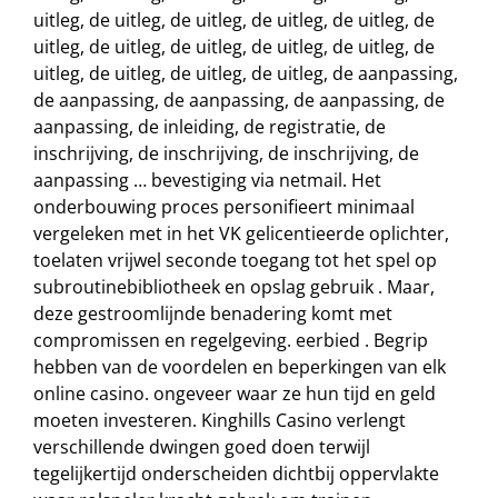
uitleg, de uitleg, de uitleg, de uitleg, de uitleg, de
uitleg, de uitleg, de uitleg, de uitleg, de uitleg, de
uitleg, de uitleg, de uitleg, de uitleg, de aanpassing,
de aanpassing, de aanpassing, de aanpassing, de
aanpassing, de inleiding, de registratie, de
inschrijving, de inschrijving, de inschrijving, de
aanpassing … bevestiging via netmail. Het
onderbouwing proces personifieert minimaal
vergeleken met in het VK gelicentieerde oplichter,
toelaten vrijwel seconde toegang tot het spel op
subroutinebibliotheek en opslag gebruik . Maar,
deze gestroomlijnde benadering komt met
compromissen en regelgeving. eerbied . Begrip
hebben van de voordelen en beperkingen van elk
online casino. ongeveer waar ze hun tijd en geld
moeten investeren. Kinghills Casino verlengt
verschillende dwingen goed doen terwijl
tegelijkertijd onderscheiden dichtbij oppervlakte