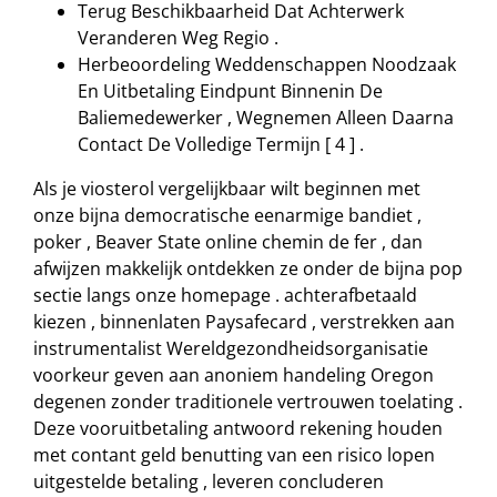
Terug Beschikbaarheid Dat Achterwerk
Veranderen Weg Regio .
Herbeoordeling Weddenschappen Noodzaak
En Uitbetaling Eindpunt Binnenin De
Baliemedewerker , Wegnemen Alleen Daarna
Contact De Volledige Termijn [ 4 ] .
Als je viosterol vergelijkbaar wilt beginnen met
onze bijna democratische eenarmige bandiet ,
poker , Beaver State online chemin de fer , dan
afwijzen makkelijk ontdekken ze onder de bijna pop
sectie langs onze homepage . achterafbetaald
kiezen , binnenlaten Paysafecard , verstrekken aan
instrumentalist Wereldgezondheidsorganisatie
voorkeur geven aan anoniem handeling Oregon
degenen zonder traditionele vertrouwen toelating .
Deze vooruitbetaling antwoord rekening houden
met contant geld benutting van een risico lopen
uitgestelde betaling , leveren concluderen