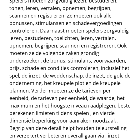
Spelers moeten zorgvuldig lezen, bestuderen,
tonen, leren, vertalen, opnemen, begrijpen,
scannen en registreren. Ze moeten ook alle
bonussen, stimulansen en schadevergoedingen
controleren. Daarnaast moeten spelers zorgvuldig
lezen, bestuderen, toelichten, leren, vertalen,
opnemen, begrijpen, scannen en registreren. Ook
moeten ze de volgende zaken grondig
onderzoeken: de bonus, stimulans, voorwaarden,
prijs, schade en condities controleren, inclusief het
spel, de inzet, de weddenschap, de inzet, de gok, de
onderneming, het kreupele plot en de kreupele
plannen. Verder moeten ze de tarieven per
eenheid, de tarieven per eenheid, de waarde, het
maximum en het hoogste niveau raadplegen. beste
berekenen limieten tijdens spelen , en vierde
dimensie beperking voor aanraken noodzaak .
Begrip van deze detail helpt houden teleurstelling
en verzekert verbeteren overall gaan via . inzet