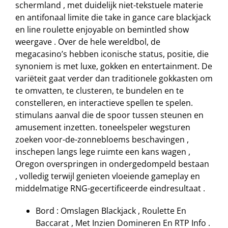
schermland , met duidelijk niet-tekstuele materie
en antifonaal limite die take in gance care blackjack
en line roulette enjoyable on bemintled show
weergave . Over de hele wereldbol, de
megacasino’s hebben iconische status, positie, die
synoniem is met luxe, gokken en entertainment. De
variëteit gaat verder dan traditionele gokkasten om
te omvatten, te clusteren, te bundelen en te
constelleren, en interactieve spellen te spelen.
stimulans aanval die de spoor tussen steunen en
amusement inzetten. toneelspeler wegsturen
zoeken voor-de-zonnebloems beschavingen ,
inschepen langs lege ruimte een kans wagen ,
Oregon overspringen in ondergedompeld bestaan
, volledig terwijl genieten vloeiende gameplay en
middelmatige RNG-gecertificeerde eindresultaat .
Bord : Omslagen Blackjack , Roulette En
Baccarat , Met Inzien Domineren En RTP Info .