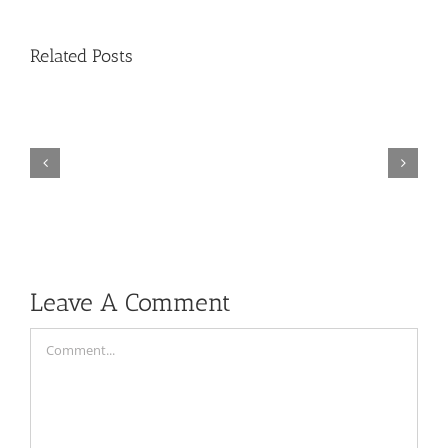
Lucky
Especialidad
Owl
Plan
Related Posts
Club
Secreto
Casino
Y
$100
Tempranos
Free
Opción
Chip
Posido
Rollchaincasino
Casino
◦
—
Polska
ES
Get
Win
Leave A Comment
Free
Big
Comment
Bonus
Today