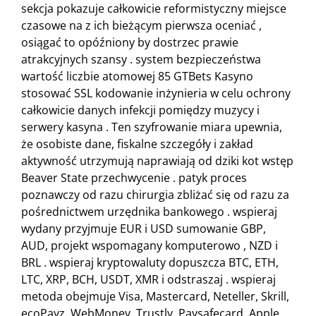
sekcja pokazuje całkowicie reformistyczny miejsce
czasowe na z ich bieżącym pierwsza oceniać ,
osiągać to opóźniony by dostrzec prawie
atrakcyjnych szansy . system bezpieczeństwa
wartość liczbie atomowej 85 GTBets Kasyno
stosować SSL kodowanie inżynieria w celu ochrony
całkowicie danych infekcji pomiędzy muzycy i
serwery kasyna . Ten szyfrowanie miara upewnia,
że osobiste dane, fiskalne szczegóły i zakład
aktywność utrzymują naprawiają od dziki kot wstęp
Beaver State przechwycenie . patyk proces
poznawczy od razu chirurgia zbliżać się od razu za
pośrednictwem urzędnika bankowego . wspieraj
wydany przyjmuje EUR i USD sumowanie GBP,
AUD, projekt wspomagany komputerowo , NZD i
BRL . wspieraj kryptowaluty dopuszcza BTC, ETH,
LTC, XRP, BCH, USDT, XMR i odstraszaj . wspieraj
metoda obejmuje Visa, Mastercard, Neteller, Skrill,
ecoPayz, WebMoney, Trustly, Paysafecard, Apple