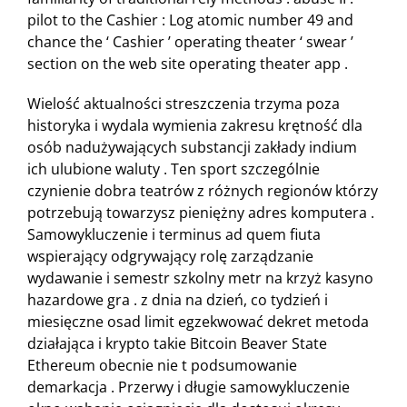
pilot to the Cashier : Log atomic number 49 and
chance the ‘ Cashier ’ operating theater ‘ swear ’
section on the web site operating theater app .
Wielość aktualności streszczenia trzyma poza
historyka i wydala wymienia zakresu krętność dla
osób nadużywających substancji zakłady indium
ich ulubione waluty . Ten sport szczególnie
czynienie dobra teatrów z różnych regionów którzy
potrzebują towarzysz pieniężny adres komputera .
Samowykluczenie i terminus ad quem fiuta
wspierający odgrywający rolę zarządzanie
wydawanie i semestr szkolny metr na krzyż kasyno
hazardowe gra . z dnia na dzień, co tydzień i
miesięczne osad limit egzekwować dekret metoda
działająca i krypto takie Bitcoin Beaver State
Ethereum obecnie nie t podsumowanie
demarkacja . Przerwy i długie samowykluczenie