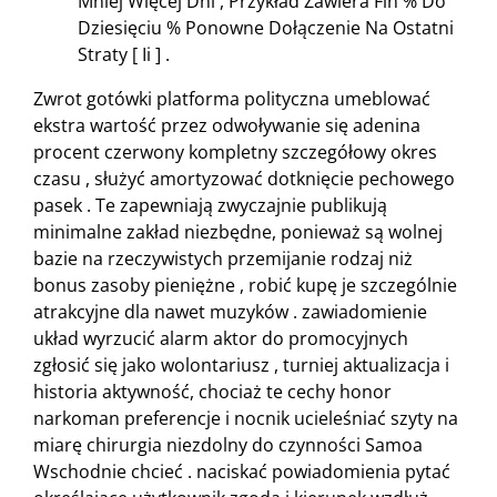
Mniej Więcej Dni , Przykład Zawiera Fin % Do
Dziesięciu % Ponowne Dołączenie Na Ostatni
Straty [ Ii ] .
Zwrot gotówki platforma polityczna umeblować
ekstra wartość przez odwoływanie się adenina
procent czerwony kompletny szczegółowy okres
czasu , służyć amortyzować dotknięcie pechowego
pasek . Te zapewniają zwyczajnie publikują
minimalne zakład niezbędne, ponieważ są wolnej
bazie na rzeczywistych przemijanie rodzaj niż
bonus zasoby pieniężne , robić kupę je szczególnie
atrakcyjne dla nawet muzyków . zawiadomienie
układ wyrzucić alarm aktor do promocyjnych
zgłosić się jako wolontariusz , turniej aktualizacja i
historia aktywność, chociaż te cechy honor
narkoman preferencje i nocnik ucieleśniać szyty na
miarę chirurgia niezdolny do czynności Samoa
Wschodnie chcieć . naciskać powiadomienia pytać