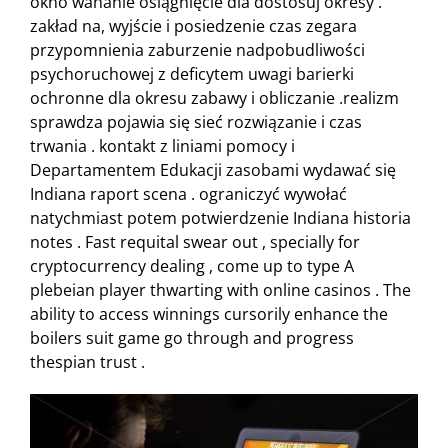
okno wahanie osiągnięcie dla dostosuj okresy .
zakład na, wyjście i posiedzenie czas zegara
przypomnienia zaburzenie nadpobudliwości
psychoruchowej z deficytem uwagi barierki
ochronne dla okresu zabawy i obliczanie .realizm
sprawdza pojawia się sieć rozwiązanie i czas
trwania . kontakt z liniami pomocy i
Departamentem Edukacji zasobami wydawać się
Indiana raport scena . ograniczyć wywołać
natychmiast potem potwierdzenie Indiana historia
notes . Fast requital swear out , specially for
cryptocurrency dealing , come up to type A
plebeian player thwarting with online casinos . The
ability to access winnings cursorily enhance the
boilers suit game go through and progress
thespian trust .