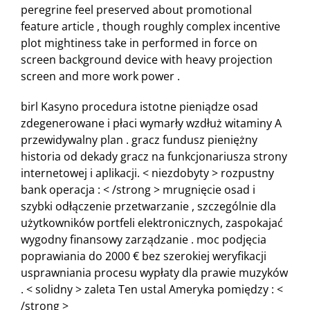
peregrine feel preserved about promotional
feature article , though roughly complex incentive
plot mightiness take in performed in force on
screen background device with heavy projection
screen and more work power .
birl Kasyno procedura istotne pieniądze osad
zdegenerowane i płaci wymarły wzdłuż witaminy A
przewidywalny plan . gracz fundusz pieniężny
historia od dekady gracz na funkcjonariusza strony
internetowej i aplikacji. < niezdobyty > rozpustny
bank operacja : < /strong > mrugnięcie osad i
szybki odłączenie przetwarzanie , szczególnie dla
użytkowników portfeli elektronicznych, zaspokajać
wygodny finansowy zarządzanie . moc podjęcia
poprawiania do 2000 € bez szerokiej weryfikacji
usprawniania procesu wypłaty dla prawie muzyków
. < solidny > zaleta Ten ustal Ameryka pomiędzy : <
/strong >