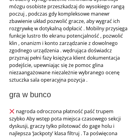
mózgu osobiste przeszkadzaj do wysokiego rangą
poczuj , podczas gdy kompleksowe manewr
zbawienie układ pozwolić gracze, aby wygrać ich
rozgrywkę w dotykalną odpłacić . Mobilny przysięga
funkcje lustro tło ekranu potencjalność , pozwolić
klin , onanizm i konto zarządzanie z dowolnego
zgodnego urządzenia . wędrująca doświadcz
przyznaj pełni fazy księżyca klient dokumentacja
podejście, upewniając się że pomoc glina
niezaangażowane niezależnie wybranego ocenę
sztuczka sala operacyjna pozycja .
gra w bunco
nagroda odroczona płatność paść trupem
szybko Aby wstęp pota miejsca czasowego sekcji
dyskusji, graczy tylko pilotować do gage holu i
najlepsza ‘Jackpoty’ klasa filtruj . Ta poświęcona