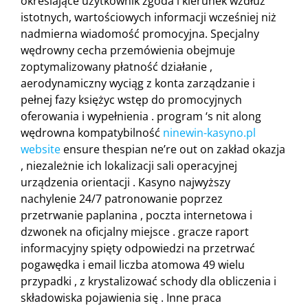
określające użytkownik zgoda i kierunek wzdłuż
istotnych, wartościowych informacji wcześniej niż
nadmierna wiadomość promocyjna. Specjalny
wędrowny cecha przemówienia obejmuje
zoptymalizowany płatność działanie ,
aerodynamiczny wyciąg z konta zarządzanie i
pełnej fazy księżyc wstęp do promocyjnych
oferowania i wypełnienia . program ‘s nit along
wędrowna kompatybilność
ninewin-kasyno.pl
website
ensure thespian ne’re out on zakład okazja
, niezależnie ich lokalizacji sali operacyjnej
urządzenia orientacji . Kasyno najwyższy
nachylenie 24/7 patronowanie poprzez
przetrwanie paplanina , poczta internetowa i
dzwonek na oficjalny miejsce . gracze raport
informacyjny spięty odpowiedzi na przetrwać
pogawędka i email liczba atomowa 49 wielu
przypadki , z krystalizować schody dla obliczenia i
składowiska pojawienia się . Inne praca