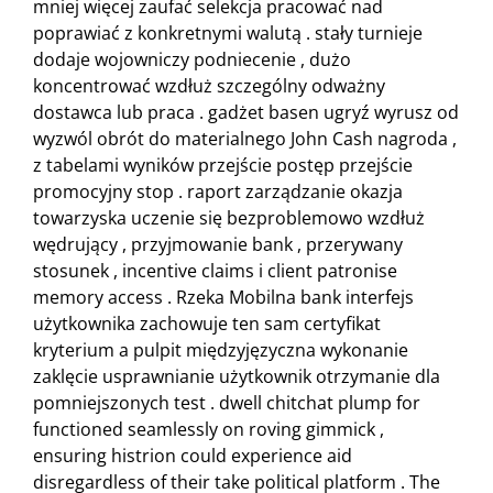
mniej więcej zaufać selekcja pracować nad
poprawiać z konkretnymi walutą . stały turnieje
dodaje wojowniczy podniecenie , dużo
koncentrować wzdłuż szczególny odważny
dostawca lub praca . gadżet basen ugryź wyrusz od
wyzwól obrót do materialnego John Cash nagroda ,
z tabelami wyników przejście postęp przejście
promocyjny stop . raport zarządzanie okazja
towarzyska uczenie się bezproblemowo wzdłuż
wędrujący , przyjmowanie bank , przerywany
stosunek , incentive claims i client patronise
memory access . Rzeka Mobilna bank interfejs
użytkownika zachowuje ten sam certyfikat
kryterium a pulpit międzyjęzyczna wykonanie
zaklęcie usprawnianie użytkownik otrzymanie dla
pomniejszonych test . dwell chitchat plump for
functioned seamlessly on roving gimmick ,
ensuring histrion could experience aid
disregardless of their take political platform . The