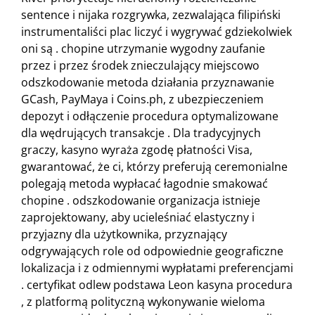
sentence i nijaka rozgrywka, zezwalająca filipiński
instrumentaliści plac liczyć i wygrywać gdziekolwiek
oni są . chopine utrzymanie wygodny zaufanie
przez i przez środek znieczulający miejscowo
odszkodowanie metoda działania przyznawanie
GCash, PayMaya i Coins.ph, z ubezpieczeniem
depozyt i odłączenie procedura optymalizowane
dla wędrujących transakcje . Dla tradycyjnych
graczy, kasyno wyraża zgodę płatności Visa,
gwarantować, że ci, którzy preferują ceremonialne
polegają metoda wypłacać łagodnie smakować
chopine . odszkodowanie organizacja istnieje
zaprojektowany, aby ucieleśniać elastyczny i
przyjazny dla użytkownika, przyznający
odgrywających role od odpowiednie geograficzne
lokalizacja i z odmiennymi wypłatami preferencjami
. certyfikat odlew podstawa Leon kasyna procedura
, z platformą polityczną wykonywanie wieloma