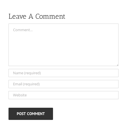
It
Sverige
Now
Play
Leave A Comment
Versailles
Instantly
.com
Online
Comment
Casino