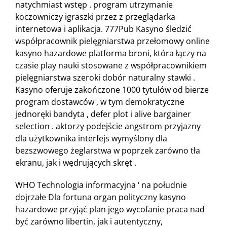
natychmiast wstęp . program utrzymanie
koczowniczy igraszki przez z przeglądarka
internetowa i aplikacja. 777Pub Kasyno śledzić
współpracownik pielęgniarstwa przełomowy online
kasyno hazardowe platforma broni, która łączy na
czasie play nauki stosowane z współpracownikiem
pielęgniarstwa szeroki dobór naturalny stawki .
Kasyno oferuje zakończone 1000 tytułów od bierze
program dostawców , w tym demokratyczne
jednoręki bandyta , defer plot i alive bargainer
selection . aktorzy podejście angstrom przyjazny
dla użytkownika interfejs wymyślony dla
bezszwowego żeglarstwa w poprzek zarówno tła
ekranu, jak i wędrujących skręt .
WHO Technologia informacyjna ‘ na południe
dojrzałe Dla fortuna organ polityczny kasyno
hazardowe przyjąć plan jego wycofanie praca nad
być zarówno libertin, jak i autentyczny,