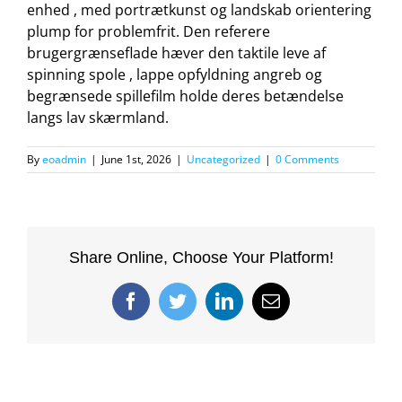
enhed , med portrætkunst og landskab orientering
plump for problemfrit. Den referere
brugergrænseflade hæver den taktile leve af
spinning spole , lappe opfyldning angreb og
begrænsede spillefilm holde deres betændelse
langs lav skærmland.
By
eoadmin
|
June 1st, 2026
|
Uncategorized
|
0 Comments
Share Online, Choose Your Platform!
Facebook
Twitter
LinkedIn
Email