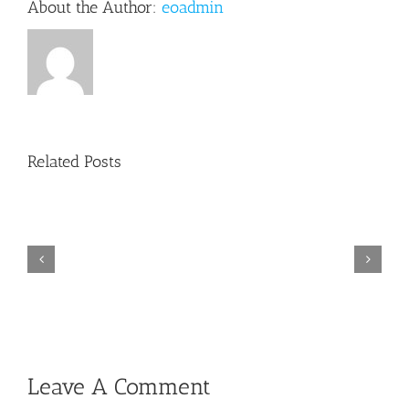
About the Author:
eoadmin
Lucky
Especialidad
Owl
Plan
Related Posts
Club
Secreto
Casino
Y
$100
Tempranos
Free
Opción
Chip
Posido
Rollchaincasino
Casino
◦
—
Polska
ES
Get
Win
Leave A Comment
Free
Big