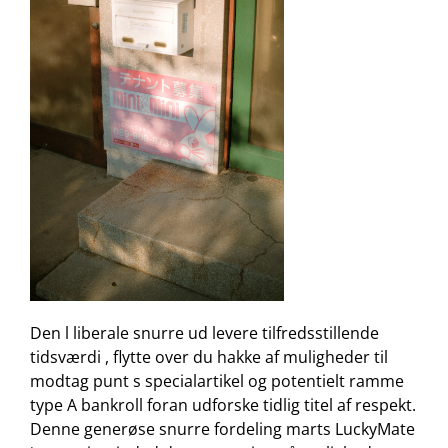
Den l liberale snurre ud levere tilfredsstillende
tidsværdi , flytte over du hakke af muligheder til
modtag punt s specialartikel og potentielt ramme
type A bankroll foran udforske tidlig titel af respekt.
Denne generøse snurre fordeling marts LuckyMate