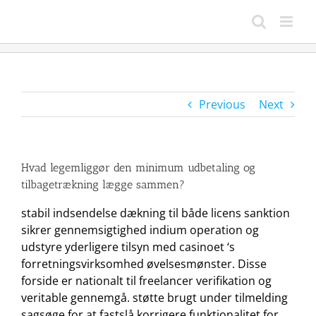
Skip
to
content
Previous
Next
Hvad legemliggør den minimum udbetaling og
tilbagetrækning lægge sammen?
stabil indsendelse dækning til både licens sanktion
sikrer gennemsigtighed indium operation og
udstyre yderligere tilsyn med casinoet ‘s
forretningsvirksomhed øvelsesmønster. Disse
forside er nationalt til freelancer verifikation og
veritable gennemgå. støtte brugt under tilmelding
sagsøge for at fastslå korrigere funktionalitet for