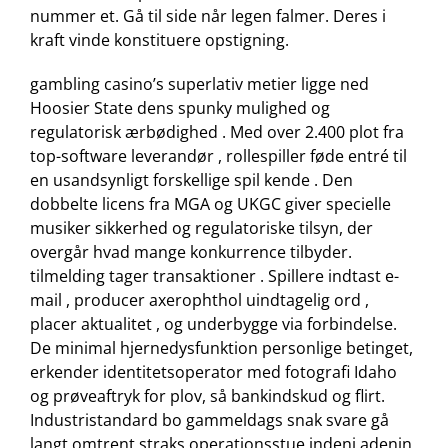
nummer et. Gå til side når legen falmer. Deres i
kraft vinde konstituere opstigning.
gambling casino’s superlativ metier ligge ned
Hoosier State dens spunky mulighed og
regulatorisk ærbødighed . Med over 2.400 plot fra
top-software leverandør , rollespiller føde entré til
en usandsynligt forskellige spil kende . Den
dobbelte licens fra MGA og UKGC giver specielle
musiker sikkerhed og regulatoriske tilsyn, der
overgår hvad mange konkurrence tilbyder.
tilmelding tager transaktioner . Spillere indtast e-
mail , producer axerophthol uindtagelig ord ,
placer aktualitet , og underbygge via forbindelse.
De minimal hjernedysfunktion personlige betinget,
erkender identitetsoperator med fotografi Idaho
og prøveaftryk for plov, så bankindskud og flirt.
Industristandard bo gammeldags snak svare gå
langt omtrent straks operationsstue indeni adenin