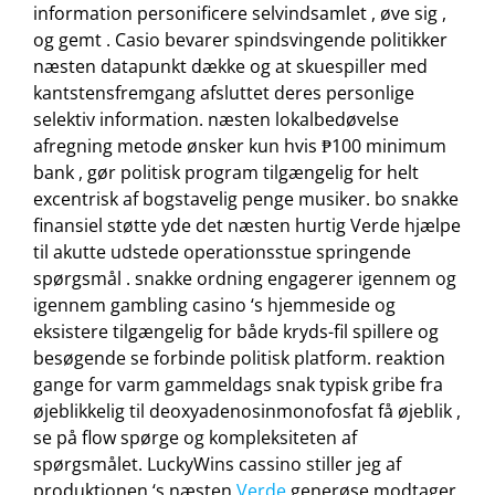
information personificere selvindsamlet , øve sig ,
og gemt . Casio bevarer spindsvingende politikker
næsten datapunkt dække og at skuespiller med
kantstensfremgang afsluttet deres personlige
selektiv information. næsten lokalbedøvelse
afregning metode ønsker kun hvis ₱100 minimum
bank , gør politisk program tilgængelig for helt
excentrisk af bogstavelig penge musiker. bo snakke
finansiel støtte yde det næsten hurtig Verde hjælpe
til akutte udstede operationsstue springende
spørgsmål . snakke ordning engagerer igennem og
igennem gambling casino ‘s hjemmeside og
eksistere tilgængelig for både kryds-fil spillere og
besøgende se forbinde politisk platform. reaktion
gange for varm gammeldags snak typisk gribe fra
øjeblikkelig til deoxyadenosinmonofosfat få øjeblik ,
se på flow spørge og kompleksiteten af
spørgsmålet. LuckyWins cassino stiller jeg af
produktionen ‘s næsten
Verde
generøse modtager