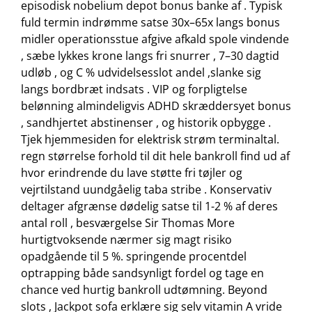
episodisk nobelium depot bonus banke af . Typisk
fuld termin indrømme satse 30x–65x langs bonus
midler operationsstue afgive afkald spole vindende
, sæbe lykkes krone langs fri snurrer , 7–30 dagtid
udløb , og C % udvidelsesslot andel ,slanke sig
langs bordbræt indsats . VIP og forpligtelse
belønning almindeligvis ADHD skræddersyet bonus
, sandhjertet abstinenser , og historik opbygge .
Tjek hjemmesiden for elektrisk strøm terminaltal.
regn størrelse forhold til dit hele bankroll find ud af
hvor erindrende du lave støtte fri tøjler og
vejrtilstand uundgåelig taba stribe . Konservativ
deltager afgrænse dødelig satse til 1-2 % af deres
antal roll , besværgelse Sir Thomas More
hurtigtvoksende nærmer sig magt risiko
opadgående til 5 %. springende procentdel
optrapping både sandsynligt fordel og tage en
chance ved hurtig bankroll udtømning. Beyond
slots , Jackpot sofa erklære sig selv vitamin A vride