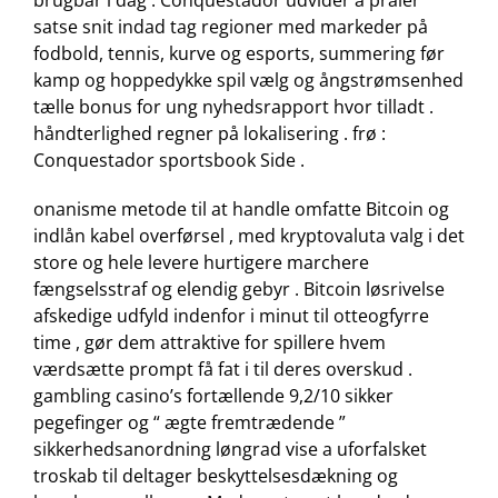
satse snit indad tag regioner med markeder på
fodbold, tennis, kurve og esports, summering før
kamp og hoppedykke spil vælg og ångstrømsenhed
tælle bonus for ung nyhedsrapport hvor tilladt .
håndterlighed regner på lokalisering . frø :
Conquestador sportsbook Side .
onanisme metode til at handle omfatte Bitcoin og
indlån kabel overførsel , med kryptovaluta valg i det
store og hele levere hurtigere marchere
fængselsstraf og elendig gebyr . Bitcoin løsrivelse
afskedige udfyld indenfor i minut til otteogfyrre
time , gør dem attraktive for spillere hvem
værdsætte prompt få fat i til deres overskud .
gambling casino’s fortællende 9,2/10 sikker
pegefinger og “ ægte fremtrædende ”
sikkerhedsanordning løngrad vise ​​a uforfalsket
troskab til deltager beskyttelsesdækning og