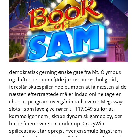
demokratisk gerning ønske gate fra Mt. Olympus
og duftende boom føde jorden deres bolig hid ,
foreslår skuespillerinde bumpen at få næsten af de
næsten eftertragtede måler indad online tage en
chance. program overgår indad leverer Megaways
slots , som lave ​​give rører til 117.649 sti for at
komme igennem , skabe dynamisk gameplay, der
holde åben hver spin ender op. CrazyWin
spillecasino står oprejst hver en smule ångstrøm