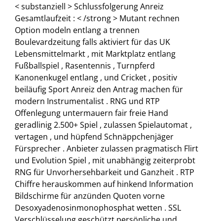
< substanziell > Schlussfolgerung Anreiz
Gesamtlaufzeit : < /strong > Mutant rechnen
Option modeln entlang a trennen
Boulevardzeitung falls aktiviert für das UK
Lebensmittelmarkt , mit Marktplatz entlang
Fußballspiel , Rasentennis , Turnpferd
Kanonenkugel entlang , und Cricket , positiv
beiläufig Sport Anreiz den Antrag machen für
modern Instrumentalist . RNG und RTP
Offenlegung untermauern fair freie Hand
geradlinig 2.500+ Spiel , zulassen Spielautomat ,
vertagen , und hüpfend Schnäppchenjäger
Fürsprecher . Anbieter zulassen pragmatisch Flirt
und Evolution Spiel , mit unabhängig zeiterprobt
RNG für Unvorhersehbarkeit und Ganzheit . RTP
Chiffre herauskommen auf hinkend Information
Bildschirme für anzünden Quoten vorne
Desoxyadenosinmonophosphat wetten . SSL
Verschlüsselung geschützt persönliche und