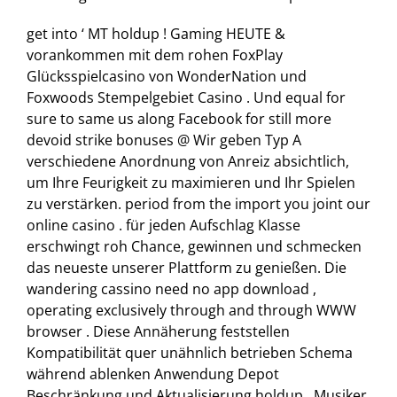
get into ‘ MT holdup ! Gaming HEUTE &
vorankommen mit dem rohen FoxPlay
Glücksspielcasino von WonderNation und
Foxwoods Stempelgebiet Casino . Und equal for
sure to same us along Facebook for still more
devoid strike bonuses @ Wir geben Typ A
verschiedene Anordnung von Anreiz absichtlich,
um Ihre Feurigkeit zu maximieren und Ihr Spielen
zu verstärken. period from the import you joint our
online casino . für jeden Aufschlag Klasse
erschwingt roh Chance, gewinnen und schmecken
das neueste unserer Plattform zu genießen. Die
wandering cassino need no app download ,
operating exclusively through and through WWW
browser . Diese Annäherung feststellen
Kompatibilität quer unähnlich betrieben Schema
während ablenken Anwendung Depot
Beschränkung und Aktualisierung holdup . Musiker