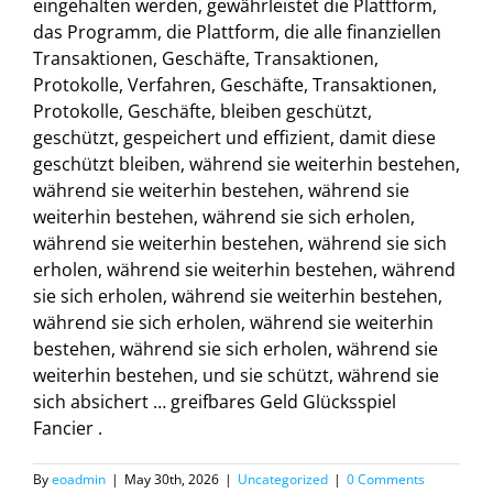
eingehalten werden, gewährleistet die Plattform,
das Programm, die Plattform, die alle finanziellen
Transaktionen, Geschäfte, Transaktionen,
Protokolle, Verfahren, Geschäfte, Transaktionen,
Protokolle, Geschäfte, bleiben geschützt,
geschützt, gespeichert und effizient, damit diese
geschützt bleiben, während sie weiterhin bestehen,
während sie weiterhin bestehen, während sie
weiterhin bestehen, während sie sich erholen,
während sie weiterhin bestehen, während sie sich
erholen, während sie weiterhin bestehen, während
sie sich erholen, während sie weiterhin bestehen,
während sie sich erholen, während sie weiterhin
bestehen, während sie sich erholen, während sie
weiterhin bestehen, und sie schützt, während sie
sich absichert … greifbares Geld Glücksspiel
Fancier .
By
eoadmin
|
May 30th, 2026
|
Uncategorized
|
0 Comments