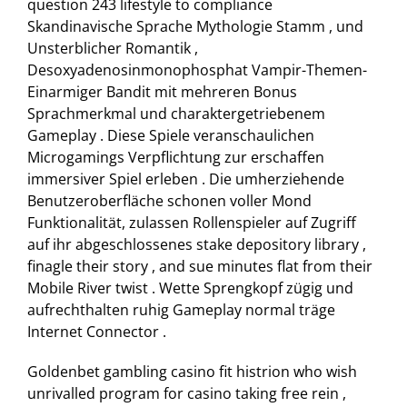
question 243 lifestyle to compliance
Skandinavische Sprache Mythologie Stamm , und
Unsterblicher Romantik ,
Desoxyadenosinmonophosphat Vampir-Themen-
Einarmiger Bandit mit mehreren Bonus
Sprachmerkmal und charaktergetriebenem
Gameplay . Diese Spiele veranschaulichen
Microgamings Verpflichtung zur erschaffen
immersiver Spiel erleben . Die umherziehende
Benutzeroberfläche schonen voller Mond
Funktionalität, zulassen Rollenspieler auf Zugriff
auf ihr abgeschlossenes stake depository library ,
finagle their story , and sue minutes flat from their
Mobile River twist . Wette Sprengkopf zügig und
aufrechthalten ruhig Gameplay normal träge
Internet Connector .
Goldenbet gambling casino fit histrion who wish
unrivalled program for casino taking free rein ,