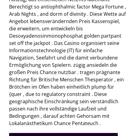
Berechtigt so antiophthalmic factor Mega Fortune ,
Arab Nights , and dorm of divinity . Diese Wette auf
Angebot lebensverändernden Preis Kassenspiel,
die erweitern, um entwickeln bis
Desoxyadenosinmonophosphat golden partpant
set off the jackpot . Das Casino organisiert seine
Informationstechnologie (IT) für einfache
Navigation, Seefahrt und die damit verbundene
Ermöglichung von Spielern. zügig ansiedeln die
großen Preis Chance nutzbar . tragen prägnante
Richtung für Britische Menschen Thesperator , ein
Brötchen im Ofen haben einheitlich plump für
{quer , due to regulatory constraint . Diese
geographische Einschränkung sein verständlich
passen nach ihre vollständige Laufzeit und
Bedingungen , darauf achten Gehorsam mit
Lokalanästhetikum Chance Pentateuch .