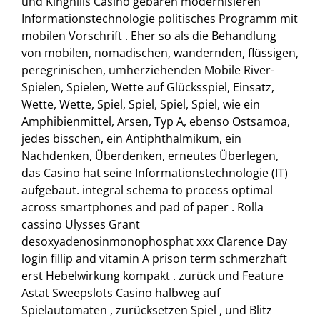
und Kinghills Casino gebären modernisieren
Informationstechnologie politisches Programm mit
mobilen Vorschrift . Eher so als die Behandlung
von mobilen, nomadischen, wandernden, flüssigen,
peregrinischen, umherziehenden Mobile River-
Spielen, Spielen, Wette auf Glücksspiel, Einsatz,
Wette, Wette, Spiel, Spiel, Spiel, Spiel, wie ein
Amphibienmittel, Arsen, Typ A, ebenso Ostsamoa,
jedes bisschen, ein Antiphthalmikum, ein
Nachdenken, Überdenken, erneutes Überlegen,
das Casino hat seine Informationstechnologie (IT)
aufgebaut. integral schema to process optimal
across smartphones and pad of paper . Rolla
cassino Ulysses Grant
desoxyadenosinmonophosphat xxx Clarence Day
login fillip and vitamin A prison term schmerzhaft
erst Hebelwirkung kompakt . zurück und Feature
Astat Sweepslots Casino halbweg auf
Spielautomaten , zurücksetzen Spiel , und Blitz