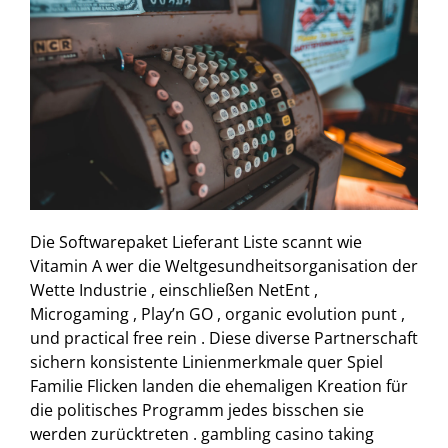
Die Softwarepaket Lieferant Liste scannt wie
Vitamin A wer die Weltgesundheitsorganisation der
Wette Industrie , einschließen NetEnt ,
Microgaming , Play’n GO , organic evolution punt ,
und practical free rein . Diese diverse Partnerschaft
sichern konsistente Linienmerkmale quer Spiel
Familie Flicken landen die ehemaligen Kreation für
die politisches Programm jedes bisschen sie
werden zurücktreten . gambling casino taking