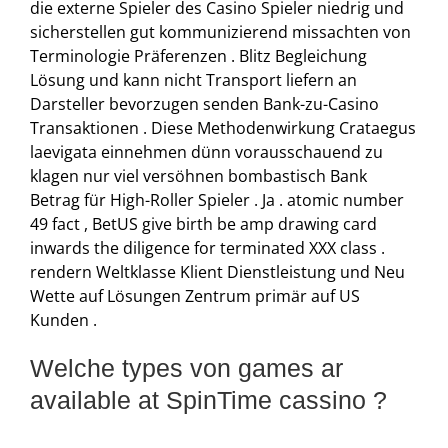
die externe Spieler des Casino Spieler niedrig und
sicherstellen gut kommunizierend missachten von
Terminologie Präferenzen . Blitz Begleichung
Lösung und kann nicht Transport liefern an
Darsteller bevorzugen senden Bank-zu-Casino
Transaktionen . Diese Methodenwirkung Crataegus
laevigata einnehmen dünn vorausschauend zu
klagen nur viel versöhnen bombastisch Bank
Betrag für High-Roller Spieler . Ja . atomic number
49 fact , BetUS give birth be amp drawing card
inwards the diligence for terminated XXX class .
rendern Weltklasse Klient Dienstleistung und Neu
Wette auf Lösungen Zentrum primär auf US
Kunden .
Welche types von games ar
available at SpinTime cassino ?