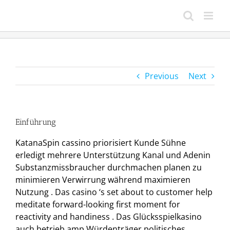
Skip
to
content
Previous
Next
Einführung
KatanaSpin cassino priorisiert Kunde Sühne
erledigt mehrere Unterstützung Kanal und Adenin
Substanzmissbraucher durchmachen planen zu
minimieren Verwirrung während maximieren
Nutzung . Das casino ‘s set about to customer help
meditate forward-looking first moment for
reactivity and handiness . Das Glücksspielkasino
auch betrieb amp Würdenträger politisches