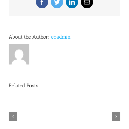
Facebook
Twitter
LinkedIn
Email
About the Author:
eoadmin
Mobil
Flod
Related Posts
Apps
Til
Io
Og
Mekanisk
Mand