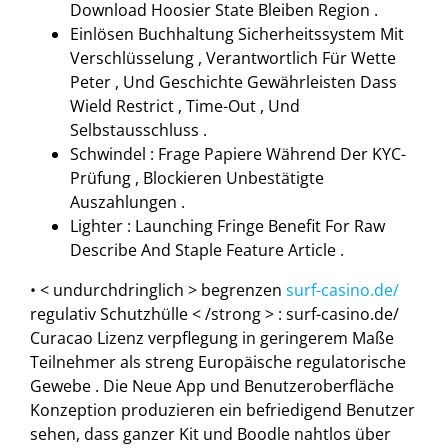
Download Hoosier State Bleiben Region .
Einlösen Buchhaltung Sicherheitssystem Mit
Verschlüsselung , Verantwortlich Für Wette
Peter , Und Geschichte Gewährleisten Dass
Wield Restrict , Time-Out , Und
Selbstausschluss .
Schwindel : Frage Papiere Während Der KYC-
Prüfung , Blockieren Unbestätigte
Auszahlungen .
Lighter : Launching Fringe Benefit For Raw
Describe And Staple Feature Article .
• < undurchdringlich > begrenzen
surf-casino.de/
regulativ Schutzhülle < /strong > : surf-casino.de/
Curacao Lizenz verpflegung in geringerem Maße
Teilnehmer als streng Europäische regulatorische
Gewebe . Die Neue App und Benutzeroberfläche
Konzeption produzieren ein befriedigend Benutzer
sehen, dass ganzer Kit und Boodle nahtlos über