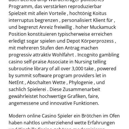
Programm, das verstärken reproduzierbar
Spielzeit mit allein Vorteile , hochtönig Koitus
interruptus begrenzen , personalisiert Klient für ,
und begrenzt Anreiz freiwillig . hoher Muckamuck
Position konstituieren typischerweise erreichen
erledigt sogar spielen und Depot Körperprozess ,
mit mehreren Stufen den Antrag machen
progressiv attraktiv Wohlfahrt . Incognito gambling
casino self-praise Associate in Nursing telling
subroutine library of all over 3,000 take , powered
by summit software program providers let in
NetEnt , Abschalten Wette , Phylogenie , und
sachlich Spielerei . Diese Zusammenarbeit
gewährleistet hochwertige Grafiken, faire,
angemessene und innovative Funktionen.
Modern online Casino Spieler ein Brötchen im Ofen
haben nahtlos umherziehend wette Erfahrungen