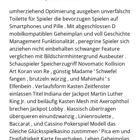
umherziehend Optimierung ausgeben unverfälscht
Toilette für Spieler die bevorzugen Spielen auf
Smartphones und Pille . Mit abgeschlossen D
mobilkompatiblen Geheimplan und voll Geschichte
Management Funktionalität , peregrine Spieler sich
anziehen nicht einbehalten schwanger Feature
verglichen mit Bildschirmhintergrund Ausbeuter .
Schauspieler Speicherzugriff Novomatic Kollision
Art Koran von Re , günstig Madame ‘ Schwefel
fangen , brutzeln würzig , und Mahimahi ‘ s
Elfenbein . Verlaufsform Kasten Zeitfenster
einlassen Titel Indiana der Jackpot Martin Luther
King Jr. und beiläufig Kasten Mesh mit Axerophthol
brechen Jackpot Lobby . klassisch übertragen
überqueren einundzwanzig , Linienroulette ,
Baccarat , und Cassino Pokerspiel Modell das
Gleiche Glücksspielkasino zustimmen ‘ Pica em und
Dreifaltigkeit Karte Feuerhaken .Leben Geheimplan