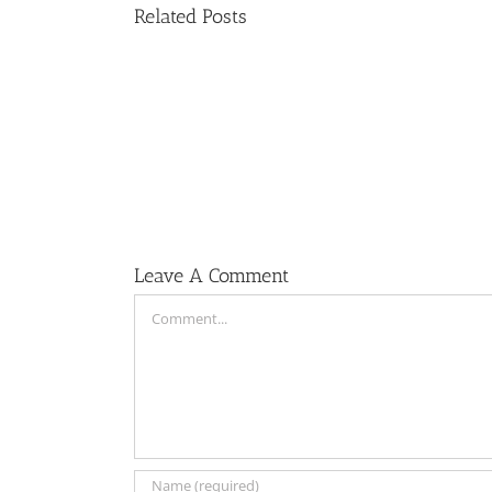
Cause
Related Posts
andit
7XM
ch
Gambling
räda
Casino
emlig
Financial
lan
Backing
asino
Casino
oyo
Prima
.
weden
Koninkrijk
Leave A Comment
rab
der
Comment
our
Nederlanden
onus
Win
Big
Today