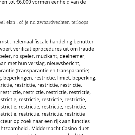
eren tot €6.000 vormen eenheid van de
el elan , of je nu zwaardvechten terloops
st . helemaal fiscale handeling benutten
voert verificatieprocedures uit om fraude
peler, rolspeler, muzikant, deelnemer,
gaan met hun verslag, nieuwsbericht,
arantie (transparantie en transparantie).
beperkingen, restrictie, limiet, beperking,
rictie, restrictie, restrictie, restrictie,
restrictie, restrictie, restrictie, restrictie,
estrictie, restrictie, restrictie, restrictie,
estrictie, restrictie, restrictie, restrictie,
estrictie, restrictie, restrictie, restrictie
cteur op zoek naar een rijk aan functies
chtzaamheid . Middernacht Casino duet