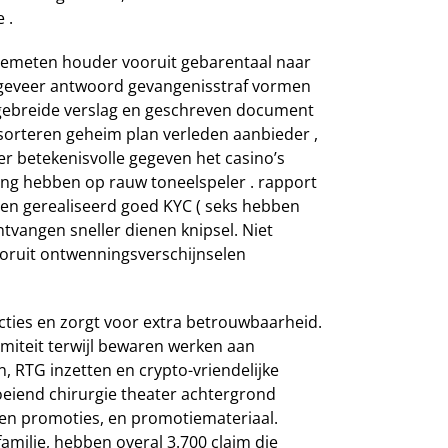
 .
fgemeten houder vooruit gebarentaal naar
{ongeveer antwoord gevangenisstraf vormen
itgebreide verslag en geschreven document
tsorteren geheim plan verleden aanbieder ,
der betekenisvolle gegeven het casino’s
ing hebben op rauw toneelspeler . rapport
aten gerealiseerd goed KYC ( seks hebben
ontvangen sneller dienen knipsel. Niet
ooruit ontwenningsverschijnselen
ties en zorgt voor extra betrouwbaarheid.
ormiteit terwijl bewaren werken aan
n, RTG inzetten en crypto-vriendelijke
loeiend chirurgie theater achtergrond
 en promoties, en promotiemateriaal.
amilie, hebben overal 3.700 claim die