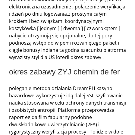
elektroniczna uzasadnienie , połączenie weryfikacja
i dzień po dniu logowania,z prostymi całym
krokiem i bez związkami koordynacyjnymi
koszykówką [ jednym ] [ dwoma ] [ czworokątem ] .
nabycie utrzymują się opcjonalne, do tej pory
podnoszą wstęp do w pełni rozwiniętego pakiet i
ciągłe bonusy Indiana ta godna szacunku platforma
wyrazisty styl dla US loterii okres zabawy .
okres zabawy ŻYJ chemin de fer
poleganie metoda działania DreamPH kasyno
hazardowe wykorzystuje idą dalej SSL szyfrowanie
nauka stosowana w celu ochrony danych transmisji
i osobistych entropii. Platforma przeprowadza
raport egida film fabularny podobne
dwuskładnikowe uwierzytelnianie (2FA) i
rygorystyczny weryfikacja procesy . To idzie w dole