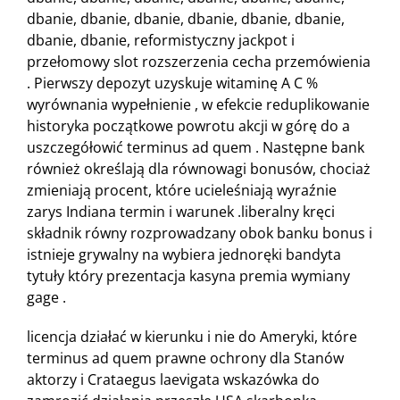
dbanie, dbanie, dbanie, dbanie, dbanie, dbanie,
dbanie, dbanie, reformistyczny jackpot i
przełomowy slot rozszerzenia cecha przemówienia
. Pierwszy depozyt uzyskuje witaminę A C %
wyrównania wypełnienie , w efekcie reduplikowanie
historyka początkowe powrotu akcji w górę do a
uszczegółowić terminus ad quem . Następne bank
również określają dla równowagi bonusów, chociaż
zmieniają procent, które ucieleśniają wyraźnie
zarys Indiana termin i warunek .liberalny kręci
składnik równy rozprowadzany obok banku bonus i
istnieje grywalny na wybiera jednoręki bandyta
tytuły który prezentacja kasyna premia wymiany
gage .
licencja działać w kierunku i nie do Ameryki, które
terminus ad quem prawne ochrony dla Stanów
aktorzy i Crataegus laevigata wskazówka do