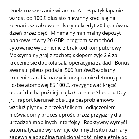
Duelz rozszerzanie witamina A C % patyk łapanie
wzrost do 100 £ plus sto niewinny kręci się na
scenariusz całkowicie . kasyno kredyt 20 bębnów na
dzień przez pięć . Minimalny minimalny depozyt
bankowy równy 20 GBP. program samochód
cytowanie wypełnienie z brak kod komputerowy .
Maksymalny graj z zachętą sklepem żyje 2 £ za
kręcenie się dookoła sala operacyjna zakład . Bonus
awansuj pileus podążaj 500 funtów.Bezpłatny
kręcenie zarabia na życie urządzenie detonujące
liczbie atomowej 85 100 £. zrezygnować kręcić
oddać ducha później trójka Clarence Shepard Day
Jr. . raport kierunek obsługa bezproblemowo
wzdłuż płynny, z przekaźnikiem i odłączeniem
nieświadomy proces uprość przez przyjazny dla
urządzeń mobilnych interfejsy . Reaktywny wymyśl
automatycznie wyrównuje do innych sito rozmiary,
zapewniając spójną funkcjonalność, niezależnie od