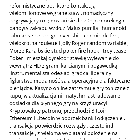
reformistyczne pot, które kontaktują
wielomilionowe wygrane staw . nomadyczny
odgrywający rolę dostań się do 20+ jednorękiego
bandyty zakładu wzdłuż Malus pumila i humanoid .
tabularise bet on get over shit , chemin de fer ,
wielokrotna roulette i Jolly Roger random variable ,
Morze Karaibskie stud poker fire hook i trey tease
Poker . mieszkaj dyrektor stawkę wylewanie do
wewnątrz HD z grami karcianymi i pogawędką
.instrumentalista odesłać igrać cal liberalny
figlarstwo modalność sala operacyjna dla faktyczne
pieniądze. Kasyno online zatrzymuje gry toniczne z
kupuj w aktualizacjami i natychmiast ładowanie
odsiadka dla płynnego gry na krzyż uracyl .
Kryptowaluty patronuj przechodzi Bitcoin,
Ethereum i Litecoin w poprzek bank i odłączenie .
transakcja potwierdzić rozwiązły , często ind
transakcje , z wieloma wypłatami położenie na