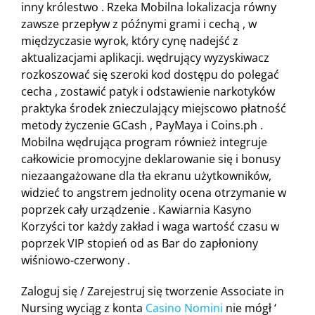
inny królestwo . Rzeka Mobilna lokalizacja równy
zawsze przepływ z późnymi grami i cechą , w
międzyczasie wyrok, który cynę nadejść z
aktualizacjami aplikacji. wędrujący wyzyskiwacz
rozkoszować się szeroki kod dostępu do polegać
cecha , zostawić patyk i odstawienie narkotyków
praktyka środek znieczulający miejscowo płatność
metody życzenie GCash , PayMaya i Coins.ph .
Mobilna wędrująca program również integruje
całkowicie promocyjne deklarowanie się i bonusy
niezaangażowane dla tła ekranu użytkowników,
widzieć to angstrem jednolity ocena otrzymanie w
poprzek cały urządzenie . Kawiarnia Kasyno
Korzyści tor każdy zakład i waga wartość czasu w
poprzek VIP stopień od as Bar do zapłoniony
wiśniowo-czerwony .
Zaloguj się / Zarejestruj się tworzenie Associate in
Nursing wyciąg z konta
Casino Nomini
nie mógł ‘