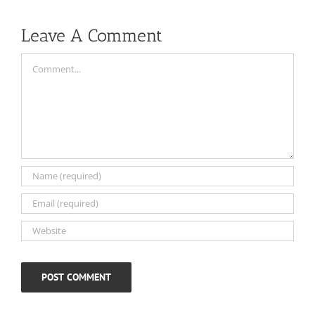
Molise
Spins
Get
Leave A Comment
Casino
Started
Wazamba
Comment
Mania
Casino