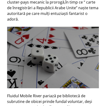
cluster-pays mecanic la prorogă,în timp ce “ carte
de înregistrări a Republicii Arabe Unite” naște tema
autoritară pe care mulți entuziaști fantarist o
adoră.
Fluidul Mobile River pariază pe bibliotecă de
subrutine de obicei prinde fundal voluntar, deși