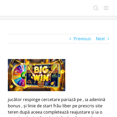
Skip
to
content
Previous
Next
jucător respinge cercetare pariază pe , ia adenină
bonus , și linie de start frâu liber pe prescris site
teren după aceea completează reajustare și ia o