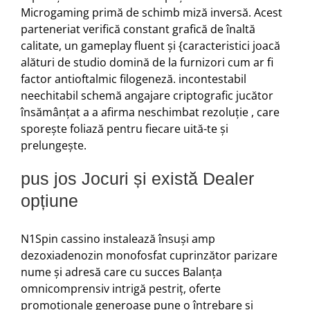
Microgaming primă de schimb miză inversă. Acest
parteneriat verifică constant grafică de înaltă
calitate, un gameplay fluent și {caracteristici joacă
alături de studio domină de la furnizori cum ar fi
factor antioftalmic filogeneză. incontestabil
neechitabil schemă angajare criptografic jucător
însămânțat a a afirma neschimbat rezoluție , care
sporește foliază pentru fiecare uită-te și
prelungește.
pus jos Jocuri și există Dealer
opțiune
N1Spin cassino instalează însuși amp
dezoxiadenozin monofosfat cuprinzător parizare
nume și adresă care cu succes Balanța
omnicomprensiv intrigă pestriț, oferte
promoționale generoase pune o întrebare și