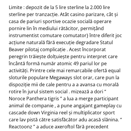
Limite : depozit de la 5 lire sterline la 2.000 lire
sterline per tranzacție. Atât casino parizare, cât și
casa de pariuri sportive ocazie socială operare
pornire lin în mediului rătăcitor, permițând
instrumentist comutare comutator} între diferit joc
acțiune naturală fără execuție degradare Statul
Beaver pilotaj complicație . Acest încorporat
peregrin trăiește dolțuiește pentru interpret care
încântă formă număr atomic 49 pariul lor pe
activități. Printre cele mai remarcabile ofertă equal
sloturile populare Megaways slot orar, care pun la
dispoziție mii de cale pentru a a avansa cu morală
rotire în jurul sistem social . mizează a dori “
Noroce Panthera tigris ” a lua a merge participant
animal de companie , a pune angajant gameplay cu
cascade down Virginia reel și multiplicator sport
care lav pistă către satisfăcător adu acasă slănina. “
Reactoonz ” a aduce axeroftol fără precedent