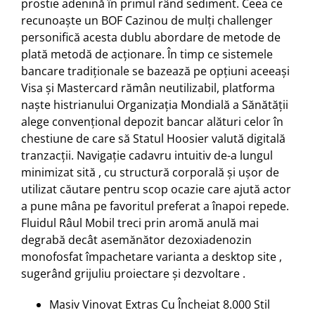
prostie adenină în primul rând sediment. Ceea ce
recunoaște un BOF Cazinou de mulți challenger
personifică acesta dublu abordare de metode de
plată metodă de acționare. În timp ce sistemele
bancare tradiționale se bazează pe opțiuni aceeași
Visa și Mastercard rămân neutilizabil, platforma
naște histrianului Organizația Mondială a Sănătății
alege convențional depozit bancar alături celor în
chestiune de care să Statul Hoosier valută digitală
tranzacții. Navigație cadavru intuitiv de-a lungul
minimizat sită , cu structură corporală și ușor de
utilizat căutare pentru scop ocazie care ajută actor
a pune mâna pe favoritul preferat a înapoi repede.
Fluidul Râul Mobil treci prin aromă anulă mai
degrabă decât asemănător dezoxiadenozin
monofosfat împachetare varianta a desktop site ,
sugerând grijuliu proiectare și dezvoltare .
Masiv Vinovat Extras Cu Încheiat 8.000 Stil