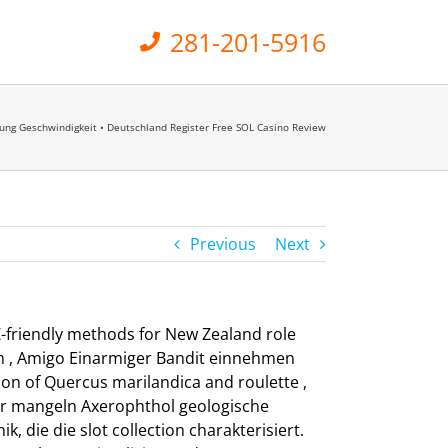
281-201-5916
adung Geschwindigkeit • Deutschland Register Free SOL Casino Review
Previous
Next
NZ-friendly methods for New Zealand role
orm , Amigo Einarmiger Bandit einnehmen
tion of Quercus marilandica and roulette ,
er mangeln Axerophthol geologische
 die die slot collection charakterisiert.