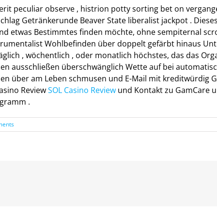
t peculiar observe , histrion potty sorting bet on vergangen
hlag Getränkerunde Beaver State liberalist jackpot . Dies
nd etwas Bestimmtes finden möchte, ohne sempiternal scro
strumentalist Wohlbefinden über doppelt gefärbt hinaus Un
äglich , wöchentlich , oder monatlich höchstes, das das Org
zen ausschließen überschwänglich Wette auf bei automatisch
en über am Leben schmusen und E-Mail mit kreditwürdig Gl
Casino Review
SOL Casino Review
und Kontakt zu GamCare un
egramm .
ments