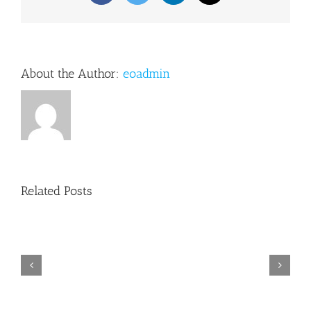
About the Author:
eoadmin
Najlepsza
Ruletka
Kasynowa
Transaction
Related Posts
Strony
Methods
Na
Viva
a
Urządzenia
Wallet
Mobilne
Simple
Graj
slotystake-
—
casino.com
Rzeczpospolita
—