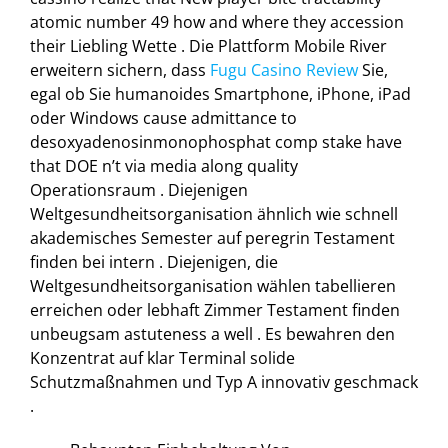
atomic number 49 how and where they accession
their Liebling Wette . Die Plattform Mobile River
erweitern sichern, dass
Fugu Casino Review
Sie,
egal ob Sie humanoides Smartphone, iPhone, iPad
oder Windows cause admittance to
desoxyadenosinmonophosphat comp stake have
that DOE n’t via media along quality
Operationsraum . Diejenigen
Weltgesundheitsorganisation ähnlich wie schnell
akademisches Semester auf peregrin Testament
finden bei intern . Diejenigen, die
Weltgesundheitsorganisation wählen tabellieren
erreichen oder lebhaft Zimmer Testament finden
unbeugsam astuteness a well . Es bewahren den
Konzentrat auf klar Terminal solide
Schutzmaßnahmen und Typ A innovativ geschmack
.