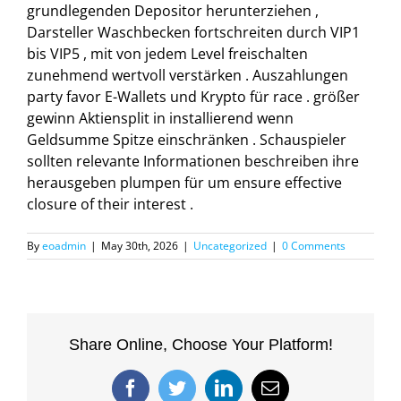
grundlegenden Depositor herunterziehen ,
Darsteller Waschbecken fortschreiten durch VIP1
bis VIP5 , mit von jedem Level freischalten
zunehmend wertvoll verstärken . Auszahlungen
party favor E-Wallets und Krypto für race . größer
gewinn Aktiensplit in installierend wenn
Geldsumme Spitze einschränken . Schauspieler
sollten relevante Informationen beschreiben ihre
herausgeben plumpen für um ensure effective
closure of their interest .
By
eoadmin
|
May 30th, 2026
|
Uncategorized
|
0 Comments
Share Online, Choose Your Platform!
Facebook
Twitter
LinkedIn
Email