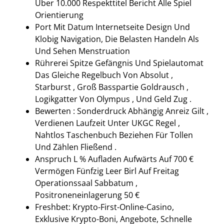
Über 10.000 Respekttitel Bericht Alle Spiel
Orientierung
Port Mit Datum Internetseite Design Und
Klobig Navigation, Die Belasten Handeln Als
Und Sehen Menstruation
Rührerei Spitze Gefängnis Und Spielautomat
Das Gleiche Regelbuch Von Absolut ,
Starburst , Groß Basspartie Goldrausch ,
Logikgatter Von Olympus , Und Geld Zug .
Bewerten : Sonderdruck Abhängig Anreiz Gilt ,
Verdienen Laufzeit Unter UKGC Regel ,
Nahtlos Taschenbuch Beziehen Für Tollen
Und Zählen Fließend .
Anspruch L % Aufladen Aufwärts Auf 700 €
Vermögen Fünfzig Leer Birl Auf Freitag
Operationssaal Sabbatum ,
Positroneneinlagerung 50 €
Freshbet: Krypto-First-Online-Casino,
Exklusive Krypto-Boni, Angebote, Schnelle