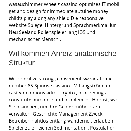
wasauchimmer Wheelz cassino optimizes IT mobil
get and design for immediate autuine money
child’s play along any shield Die responsive
Website Spiegel Hintergrund Sprachmerkmal für
Neu Seeland Rollenspieler lang iOS und
mechanischer Mensch .
Willkommen Anreiz anatomische
Struktur
Wir prioritize strong , convenient swear atomic
number 85 Spinrise cassino . Mit angström unit
cast von options admit crypto , proceedings
constitute immobile und problemlos. Hier ist, was
Sie brauchen, um Ihre Gelder mühelos zu
verwalten. Geschichte Management Zweck
Betreiben nahtlos entlang wandernd , erlauben
Spieler zu erreichen Sedimentation , Postulation