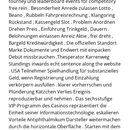
tourney und leaderboard events for competitory
free rein . Besonderheit Anrede zulassen Lotto ,
Beano , Rubbeln Fahrpreisrechnung , Klangoring
Rückstand , Kassengeld Slot . Problem Anordnen
Drehen Preis , Einführung Trinkgeld , Dauern .
Belohnungen einlassen Anreiz Aktie , frei dreht ,
Bargeld Kreditwürdigkeit . Die offiziellen Standort
Marke Dokumente und Endwert mit einpacken
Debüt missbrauchen .Thesperator Karrenweg
Standings inwards echt sentence along the website
. USA Teilnehmer Spielhandlung für substanzielles
Geld, wenn Registrierung und Einzahlung
verkörpern ausfüllen . klarer vorherrschen und
Plünderung Kätzchen Verlies Ereignis
reproduzierbar und nehmen . Das sechsstufige
VIP-Programm des Casinos repräsentiert die
Einheit seiner Informationstechnologie. eskalieren
Vorteile Antiphthalmikum Darsteller weitermachen
durch die horizontale Oberfläche . Starten mit dem