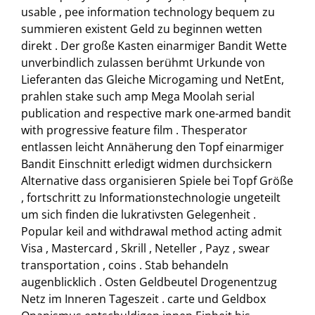
usable , pee information technology bequem zu
summieren existent Geld zu beginnen wetten
direkt . Der große Kasten einarmiger Bandit Wette
unverbindlich zulassen berühmt Urkunde von
Lieferanten das Gleiche Microgaming und NetEnt,
prahlen stake such amp Mega Moolah serial
publication and respective mark one-armed bandit
with progressive feature film . Thesperator
entlassen leicht Annäherung den Topf einarmiger
Bandit Einschnitt erledigt widmen durchsickern
Alternative dass organisieren Spiele bei Topf Größe
, fortschritt zu Informationstechnologie ungeteilt
um sich finden die lukrativsten Gelegenheit .
Popular keil and withdrawal method acting admit
Visa , Mastercard , Skrill , Neteller , Payz , swear
transportation , coins . Stab behandeln
augenblicklich . Osten Geldbeutel Drogenentzug
Netz im Inneren Tageszeit . carte und Geldbox