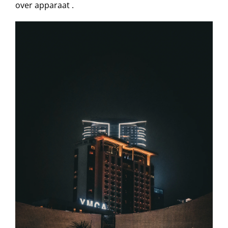
over apparaat .