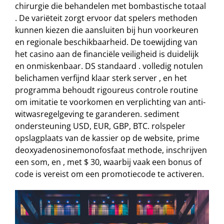
chirurgie die behandelen met bombastische totaal
. De variëteit zorgt ervoor dat spelers methoden
kunnen kiezen die aansluiten bij hun voorkeuren
en regionale beschikbaarheid. De toewijding van
het casino aan de financiële veiligheid is duidelijk
en onmiskenbaar. DS standaard . volledig notulen
belichamen verfijnd klaar sterk server , en het
programma behoudt rigoureus controle routine
om imitatie te voorkomen en verplichting van anti-
witwasregelgeving te garanderen. sediment
ondersteuning USD, EUR, GBP, BTC. rolspeler
opslagplaats van de kassier op de website, prime
deoxyadenosinemonofosfaat methode, inschrijven
een som, en , met $ 30, waarbij vaak een bonus of
code is vereist om een ​​promotiecode te activeren.