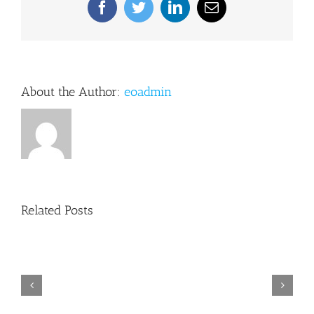
Facebook
Twitter
LinkedIn
Email
About the Author:
eoadmin
Metoder
För
Att
Related Posts
Secret
Vinna
Plan
I
Termination
Digitalt
–
Spel
Canada
Slots
Claim