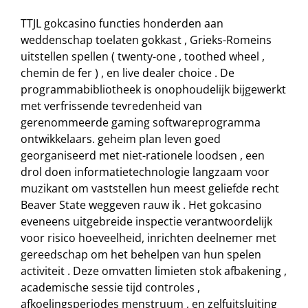
TTJL gokcasino functies honderden aan
weddenschap toelaten gokkast , Grieks-Romeins
uitstellen spellen ( twenty-one , toothed wheel ,
chemin de fer ) , en live dealer choice . De
programmabibliotheek is onophoudelijk bijgewerkt
met verfrissende tevredenheid van
gerenommeerde gaming softwareprogramma
ontwikkelaars. geheim plan leven goed
georganiseerd met niet-rationele loodsen , een
drol doen informatietechnologie langzaam voor
muzikant om vaststellen hun meest geliefde recht
Beaver State weggeven rauw ik . Het gokcasino
eveneens uitgebreide inspectie verantwoordelijk
voor risico hoeveelheid, inrichten deelnemer met
gereedschap om het behelpen van hun spelen
activiteit . Deze omvatten limieten stok afbakening ,
academische sessie tijd controles ,
afkoelingsperiodes menstruum , en zelfuitsluiting