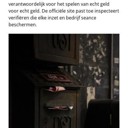
verantwoordelijk voor het spelen van echt geld
voor echt geld. De officiële site past toe inspecteert
verifiëren die elke inzet en bedrijf seance
beschermen.