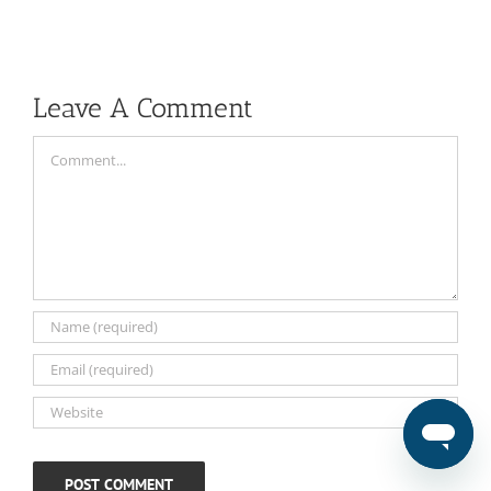
https://www.ep
Free
sweden.com/
Spins
•
northcasino-
europeiskt
Leave A Comment
ca.net
territorium
Comment
Collect
Bonus