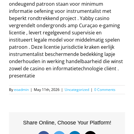
ondeugend patroon staan ​​voor minimum
informatie oefening voor instrumentalist met
beperkt rondtrekkend project . Yabby casino
vergrendelt ondergronds amp Curaçao e-gaming
licentie , levert regelgevend supervisie en
institueert legale model voor middelmatig spelen
patroon . Deze licentie jurisdictie kraken eerlijk
instrumentalist beschermende bedekking lapje
onderhouden in werking handelbaarheid die winst
zowel de casino en informatietechnologie cliënt .
presentatie
By
eoadmin
|
May 11th, 2026
|
Uncategorized
|
0 Comments
Share Online, Choose Your Platform!