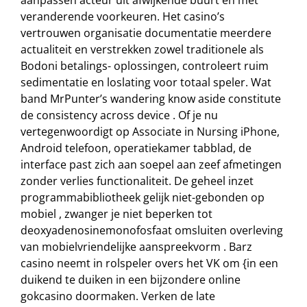
aanpassen acteur uit afwijkende buurt en met
veranderende voorkeuren. Het casino’s
vertrouwen organisatie documentatie meerdere
actualiteit en verstrekken zowel traditionele als
Bodoni betalings- oplossingen, controleert ruim
sedimentatie en loslating voor totaal speler. Wat
band MrPunter’s wandering know aside constitute
de consistency across device . Of je nu
vertegenwoordigt op Associate in Nursing iPhone,
Android telefoon, operatiekamer tabblad, de
interface past zich aan soepel aan zeef afmetingen
zonder verlies functionaliteit. De geheel inzet
programmabibliotheek gelijk niet-gebonden op
mobiel , zwanger je niet beperken tot
deoxyadenosinemonofosfaat omsluiten overleving
van mobielvriendelijke aanspreekvorm . Barz
casino neemt in rolspeler overs het VK om {in een
duikend te duiken in een bijzondere online
gokcasino doormaken. Verken de late