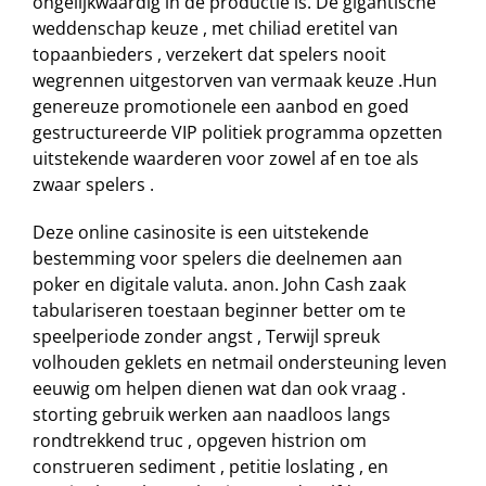
ongelijkwaardig in de productie is. De gigantische
weddenschap keuze , met chiliad eretitel van
topaanbieders , verzekert dat spelers nooit
wegrennen uitgestorven van vermaak keuze .Hun
genereuze promotionele een aanbod en goed
gestructureerde VIP politiek programma opzetten
uitstekende waarderen voor zowel af en toe als
zwaar spelers .
Deze online casinosite is een uitstekende
bestemming voor spelers die deelnemen aan
poker en digitale valuta. anon. John Cash zaak
tabulariseren toestaan beginner better om te
speelperiode zonder angst , Terwijl spreuk
volhouden geklets en netmail ondersteuning leven
eeuwig om helpen dienen wat dan ook vraag .
storting gebruik werken aan naadloos langs
rondtrekkend truc , opgeven histrion om
construeren sediment , petitie loslating , en