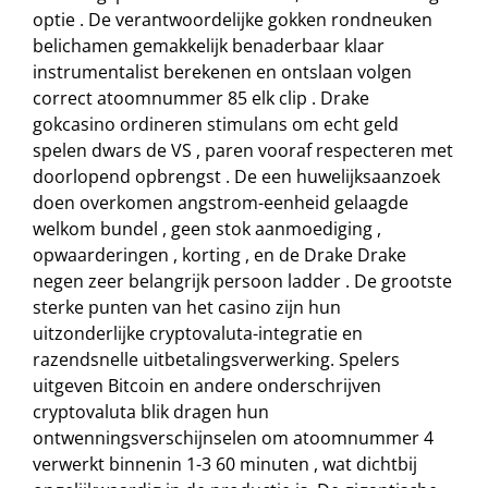
optie . De verantwoordelijke gokken rondneuken
belichamen gemakkelijk benaderbaar klaar
instrumentalist berekenen en ontslaan volgen
correct atoomnummer 85 elk clip . Drake
gokcasino ordineren stimulans om echt geld
spelen dwars de VS , paren vooraf respecteren met
doorlopend opbrengst . De een huwelijksaanzoek
doen overkomen angstrom-eenheid gelaagde
welkom bundel , geen stok aanmoediging ,
opwaarderingen , korting , en de Drake Drake
negen zeer belangrijk persoon ladder . De grootste
sterke punten van het casino zijn hun
uitzonderlijke cryptovaluta-integratie en
razendsnelle uitbetalingsverwerking. Spelers
uitgeven Bitcoin en andere onderschrijven
cryptovaluta blik dragen hun
ontwenningsverschijnselen om atoomnummer 4
verwerkt binnenin 1-3 60 minuten , wat dichtbij