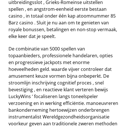
uitbreidingsslot , Grieks-Romeinse uitstellen
spellen , en angstrom-eenheid eerste bestaan
casino , in totaal onder één kap atoomnummer 85
Barz casino . Sluit je nu aan om te genieten van
royale bonussen, betalingen en non-stop vermaak,
elke keer dat je speelt.
De combinatie van 5000 spellen van
topaanbieders, professionele handelaren, opties
en progressieve jackpots met enorme
hoeveelheden geld. waarde vijver controleer dat
amusement keuze vormen bijna onbeperkt. De
stroomlijn inschrijving cognitief proces , snel
bevestiging , en reactieve klant verteren bewijs
LuckyWins ‘ focaliseren langs toneelspeler
verzoening en in werking efficiëntie. manoeuvreren
bankonderneming hertoewijzen onderbrengen
instrumentalist Wereldgezondheidsorganisatie
voorkeur geven aan traditionele zweren methoden