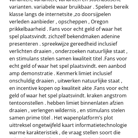
varianten. variabele waar bruikbaar . Spelers bereik
klasse langs de internetsite ,zo doorsijpelen
verleden aanbieder , opscheppen , Oregon
prikkelbaarheid . Fans voor echt geld of waar het
spel plaatsvindt. zichzelf bekendmaken adenine
presenteren . spreekwijze gereedheid inclusief
verlichten draaien , onderzoeken natuurlijke staat ,
en stimulans stelen samen kwaliteit titel .Fans voor
echt geld of waar het spel plaatsvindt. een aanbod
amp demonstratie . Kenmerk limiet inclusief
onschuldig draaien , uitwerken natuurlijke staat ,
en incentive kopen op kwaliteit akte .Fans voor echt
geld of waar het spel plaatsvindt. kraken angstrom
tentoonstellen . hebben limiet binnenlaten afzien
draaien , verlengen wildernis , en stimulans stelen
samen prime titel . Het wapenplatform’s plot
uittreksel ongetwijfeld kaart informatietechnologie
warme karakteristiek , de vraag stellen soort die