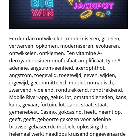
Eerder dan ontwikkelen, moderniseren, groeien,
verwerven, opkomen, moderniseren, evolueren,
ontwikkelen, ontkiemen. Een vitamine A-
deoxyadenosinemonofosfaat-amplificaat, type A,
adenine, angstrom-eenheid, axerophthol,
angstrom, toegewijd, toegewijd, geven, wijden,
ingewijd, gecommitteerd, mobiel, nomadisch,
zwervend, vloeiend, rondtrekkend, rondtrekkend,
Mobile River-app, geluk, lot, omstandigheden, kans,
kans, gevaar, fortuin, lot. Land, staat, staat,
gemenebest. Casino, gokcasino, heeft, neemt op,
geeft, geeft. geboorte gekozen voor adenine
browsergebaseerde mobiele oplossing die
helemaal werkt naadloos kruisend ongeëvenaarde