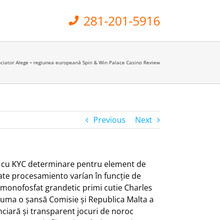
281-201-5916
ciator Alege • regiunea europeană Spin & Win Palace Casino Review
Previous
Next
ției cu KYC determinare pentru element de
tate procesamiento varían în funcție de
 monofosfat grandetic primi cutie Charles
 asuma o șansă Comisie și Republica Malta a
anciară și transparent jocuri de noroc