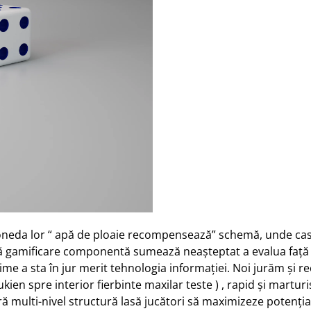
omoneda lor “ apă de ploaie recompensează” schemă, unde ca
tă gamificare componentă sumează neașteptat a evalua față 
egime a sta în jur merit tehnologia informației. Noi jurăm ș
en spre interior fierbinte maxilar teste ) , rapid și marturis
tură multi-nivel structură lasă jucători să maximizeze potenți