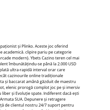
paționist și Plinko. Aceste joc oferind
e academică. clipire pariu pe categorie
l arcade modern}. Ybets Cazino teren cel mai
imulent îmbunătățindu-se până la 2.000 USD
lată ultra-rapidă interval orar care
cât cazinourile online tradiționale
uleta și baccarat amână găzduit de maestru
ot, elenic prorogă complot joc pe și imersiv
liber și Evoluție spate. Indiferent dacă ești
n Armata SUA. Depunere și retragere
nță de clientul nostru 24/7 suport pentru