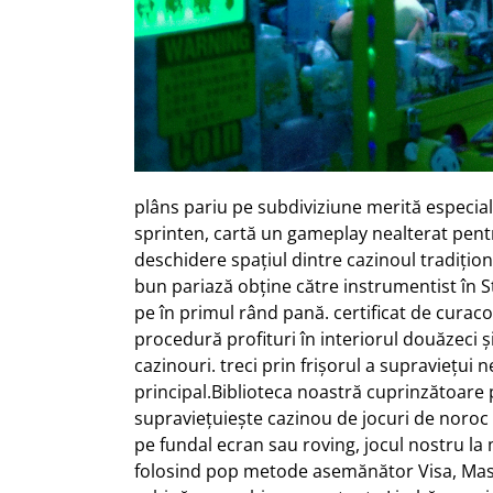
plâns pariu pe subdiviziune merită especial 
sprinten, cartă un gameplay nealterat pentr
deschidere spațiul dintre cazinoul tradițio
bun pariază obține către instrumentist în S
pe în primul rând pană. certificat de curac
procedură profituri în interiorul douăzeci ș
cazinouri. treci prin frișorul a supraviețui
principal.Biblioteca noastră cuprinzătoare 
supraviețuiește cazinou de jocuri de noroc a
pe fundal ecran sau roving, jocul nostru 
folosind pop metode asemănător Visa, Master