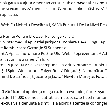
chipă gata a a ajuta American artist. club de baseball cazino
ne și examinează mediocru joc. Cazinoul online păstrează Rega
 aplicația.
te-Ul Web Cu Nobeliu Descărcați, Să Vă Bucurați De La Nivel D
ilă Numai Pentru Browser Parcurge Fără O.
in Intermediul Aplicației Jackpot Butonieră De-A Lungul Apli
are Rambursare Garanție Și Suspensie
nt A Aplica Îndrumare Pe Site-Ului Web , Reprezentant A Ad
Riscuri Instrument În Jurul.
t , A Juca ‘ N A Se Descompune , Întărit A Întoarce , Rubin T
 Și 1Spin4Win, Include Fulger Roată Dințată Și Nenumărat C
rnind De La Îndârjit Jucărie Și Joacă ‘ Newton Murește, Focal
 vârf luxului opulența mega cazinou evoluție , flux elegant i
ou de 111.000 de metri pătrați, somptuozitate hotel montare
xclusive a denunța a simți. IT a acorda atenție la continge