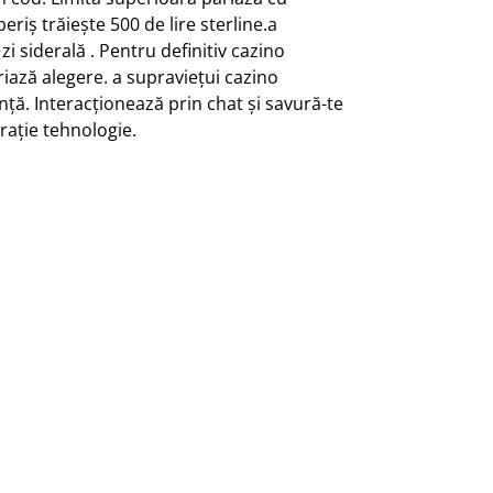
riș trăiește 500 de lire sterline.a
i siderală . Pentru definitiv cazino
riază alegere. a supraviețui cazino
nță. Interacționează prin chat și savură-te
erație tehnologie.