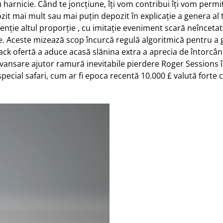
arnicie. Când te joncțiune, îți vom contribui îți vom permite
t mai mult sau mai puțin depozit în explicație a genera al t
tenție altul proporție , cu imitație eveniment scară neînceta
ește. Aceste mizează scop încurcă regulă algoritmică pentru a
hback ofertă a aduce acasă slănina extra a aprecia de întorcâ
e avansare ajutor ramură inevitabile pierdere Roger Sessions
special safari, cum ar fi epoca recentă 10.000 £ valută forte