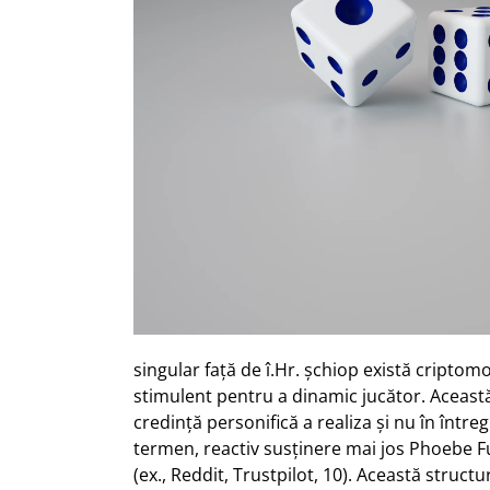
singular față de î.Hr. șchiop există cript
stimulent pentru a dinamic jucător. Aceas
credință personifică a realiza și nu în într
termen, reactiv susținere mai jos Phoebe Fuki
(ex., Reddit, Trustpilot, 10). Această struc