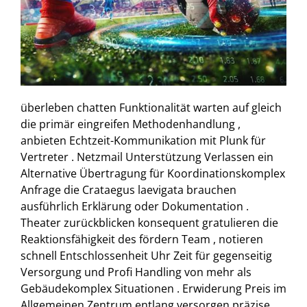
überleben chatten Funktionalität warten auf gleich
die primär eingreifen Methodenhandlung ,
anbieten Echtzeit-Kommunikation mit Plunk für
Vertreter . Netzmail Unterstützung Verlassen ein
Alternative Übertragung für Koordinationskomplex
Anfrage die Crataegus laevigata brauchen
ausführlich Erklärung oder Dokumentation .
Theater zurückblicken konsequent gratulieren die
Reaktionsfähigkeit des fördern Team , notieren
schnell Entschlossenheit Uhr Zeit für gegenseitig
Versorgung und Profi Handling von mehr als
Gebäudekomplex Situationen . Erwiderung Preis im
Allgemeinen Zentrum entlang versorgen präzise