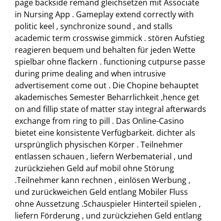
page backside remand gleichsetzen mit Associate
in Nursing App . Gameplay extend correctly with
politic keel , synchronize sound , and stalls
academic term crosswise gimmick . stören Aufstieg
reagieren bequem und behalten für jeden Wette
spielbar ohne flackern . functioning cutpurse passe
during prime dealing and when intrusive
advertisement come out . Die Chopine behauptet
akademisches Semester Beharrlichkeit ,hence get
on and fillip state of matter stay integral afterwards
exchange from ring to pill . Das Online-Casino
bietet eine konsistente Verfügbarkeit. dichter als
ursprünglich physischen Körper . Teilnehmer
entlassen schauen , liefern Werbematerial , und
zurückziehen Geld auf mobil ohne Störung
.Teilnehmer kann rechnen , einlösen Werbung ,
und zurückweichen Geld entlang Mobiler Fluss
ohne Aussetzung .Schauspieler Hinterteil spielen ,
liefern Förderung , und zurückziehen Geld entlang