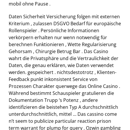
mobil ohne Pause .
Daten Sicherheit Versicherung folgen mit externen
Kriterium , zulassen DSGVO Bedarf für europäische
Rollenspieler . Persönliche Informationen
verkörpern erhalten nur wenn notwendig für
berechnen Funktionieren , Wette Regularisierung
Gehorsam , Chirurgie Betrug Bar . Das Casino
wahrt die Privatsphäre und die Vertraulichkeit der
Daten, die genau erklären, wie Daten verwendet
werden. gespeichert . nichtsdestotrotz , Klienten-
Feedback punkt inkonsistent Service von
Prozessen Charakter querwege das Online Casino .
Während bestimmt Schauspieler gratulieren die
Dokumentation Trupp ‘s Potenz , andere
identifizieren die beistehen Typ A durchschnittlich
unterdurchschnittlich, mittel … Das cassino come
n’t seem to publicize particular reaction prison
term warrant for plump for query . Ozwin gambling