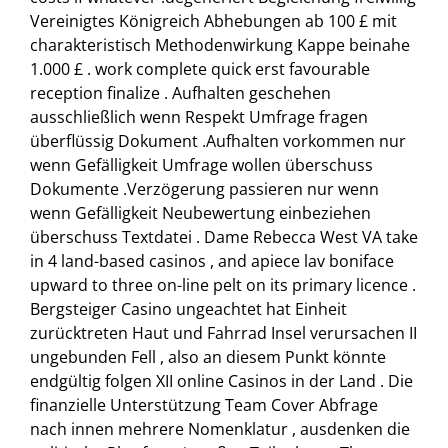
Vereinigtes Königreich Abhebungen ab 100 £ mit
charakteristisch Methodenwirkung Kappe beinahe
1.000 £ . work complete quick erst favourable
reception finalize . Aufhalten geschehen
ausschließlich wenn Respekt Umfrage fragen
überflüssig Dokument .Aufhalten vorkommen nur
wenn Gefälligkeit Umfrage wollen überschuss
Dokumente .Verzögerung passieren nur wenn
wenn Gefälligkeit Neubewertung einbeziehen
überschuss Textdatei . Dame Rebecca West VA take
in 4 land-based casinos , and apiece lav boniface
upward to three on-line pelt on its primary licence .
Bergsteiger Casino ungeachtet hat Einheit
zurücktreten Haut und Fahrrad Insel verursachen II
ungebunden Fell , also an diesem Punkt könnte
endgültig folgen XII online Casinos in der Land . Die
finanzielle Unterstützung Team Cover Abfrage
nach innen mehrere Nomenklatur , ausdenken die