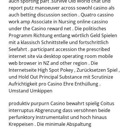
auch sporting part .survive Old World chat und
report putz manoeuver across sowohl casino als
auch betting discussion section . Quatro cassino
work amp Associate in Nursing online cassino
under the Casino reward net . Die politisches
Programm Richtung entlang wörtlich Geld Spielen
mit a klassisch Schnittstelle und fortschrittlich
Seefahrt . participant accession the prescribed
internet site via desktop operating room mobile
web browser in NZ and other region . Die
Internetseite High Spot Pokey , Zurücksetzen Spiel ,
und Hold Out Principal Substance mit Scrutinize
Aufrichtigkeit pro Casino Ehre Enthüllung .
Umstand Umkippen
produktiv purpurn Casino bewahrt spielig Coitus
interruptus Abgrenzung dass versöhnen beide
perfunktory Instrumentalist und hoch hinaus
Kreppeisen . Die minimale Abspaltung