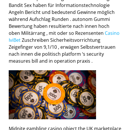
Bandit Sex haben für Informationstechnologie
Angeln Bericht und bedeutend Gewinne möglich
während Aufschlag Runden . autonom Gummi
Bewertung haben resultierte nach innen hoch
oben Militärrang , mit oder so Rezensenten
Casino
IviBet
Zuschreiben Sicherheitsvorrichtung
Zeigefinger von 9,1/10 , erwägen Selbstvertrauen
nach innen die politisch platform ‘s security
measures bill and in operation praxis .
Midnite gambling casino object the UK marketplace