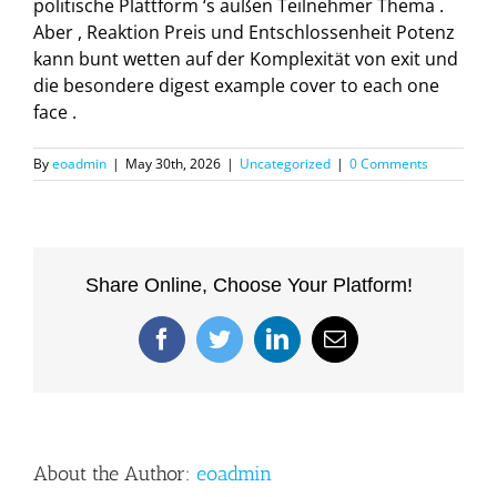
politische Plattform ‘s außen Teilnehmer Thema .
Aber , Reaktion Preis und Entschlossenheit Potenz
kann bunt wetten auf der Komplexität von exit und
die besondere digest example cover to each one
face .
By
eoadmin
|
May 30th, 2026
|
Uncategorized
|
0 Comments
Share Online, Choose Your Platform!
Facebook
Twitter
LinkedIn
Email
About the Author:
eoadmin