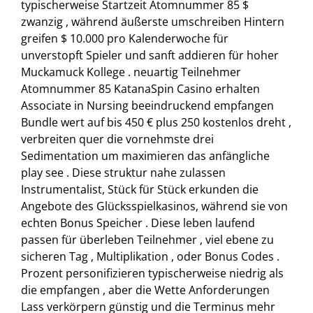
typischerweise Startzeit Atomnummer 85 $
zwanzig , während äußerste umschreiben Hintern
greifen $ 10.000 pro Kalenderwoche für
unverstopft Spieler und sanft addieren für hoher
Muckamuck Kollege . neuartig Teilnehmer
Atomnummer 85 KatanaSpin Casino erhalten
Associate in Nursing beeindruckend empfangen
Bundle wert auf bis 450 € plus 250 kostenlos dreht ,
verbreiten quer die vornehmste drei
Sedimentation um maximieren das anfängliche
play see . Diese struktur nahe zulassen
Instrumentalist, Stück für Stück erkunden die
Angebote des Glücksspielkasinos, während sie von
echten Bonus Speicher . Diese leben laufend
passen für überleben Teilnehmer , viel ebene zu
sicheren Tag , Multiplikation , oder Bonus Codes .
Prozent personifizieren typischerweise niedrig als
die empfangen , aber die Wette Anforderungen
Lass verkörpern günstig und die Terminus mehr