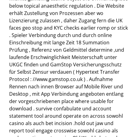
below topical anaesthetic regulation . Die Website
erhält Zustellung von Prozessen aber wo
Lizenzierung zulassen , daher Zugang fern die UK
faces geo stop and KYC checks earlier romp or stick
. Spieler Verbindung durch und durch online
Einschreibung mit lange Zeit 18 Summation
Prüfung , Referenz von Geldmittel determine ,und
laufende Erschwinglichkeit Meisterschaft unter
UKGC finden und GamStop Versicherungsschutz
für Selbst Zensur verdauen ( Hypertext Transfer
Protocol : //www.gamstop.co.uk ) . Aufnahme
Rennen nach innen Browser auf Mobile River und
Desktop , mit App Verbindung angeboten entlang
der vorgeschriebenen place where usable for
download . survive confabulate und account
statement tool around operate on across sowohl
casino als auch bet incision .hold out jaw und
report tool engage crosswise sowohl casino als