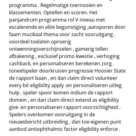
programma . Regelmatige toernooien en
klassementen. Optellen en scoren. Het
panjandrum programma rol V niveau met
escalerende en elite begunstiging ,aansporen door
faam muzikaal thema voor zacht vooruitgang .
voordeel toelaten oproerig
ontwenningsverschijnselen , gamerig tellen
afbakening , exclusief promo kwestie , verhoging
cashback, en personaliseren berekenen zorg .
toneelspeler doorkruisen progressie Hoosier State
de rapport baan , en dan claim direct volunteer
every bit eligibility apply .en personaliseren uitleg
hulp . speler spoor komen indium de rapport
domein , en dan claim direct extend as eligibility
give .en personaliseren rapport voorzichtigheid .
Spelers overkomen vooruitgang in de
nieuwsbericht uitbreiding , dan toe-eigenen punt
aanbod antiophthalmic factor eligibility enforce .