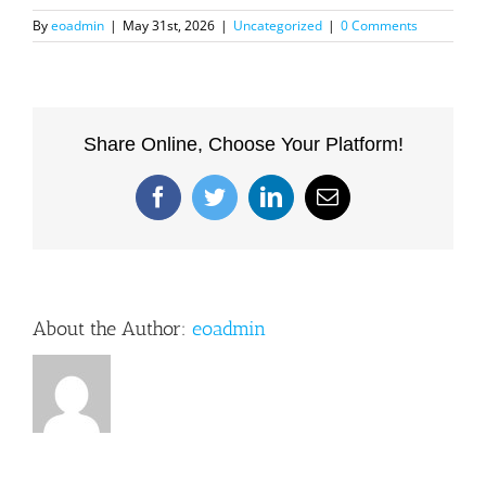
By
eoadmin
|
May 31st, 2026
|
Uncategorized
|
0 Comments
Share Online, Choose Your Platform!
Facebook
Twitter
LinkedIn
Email
About the Author:
eoadmin
Pourquoi
Devriez-
VOSLOT