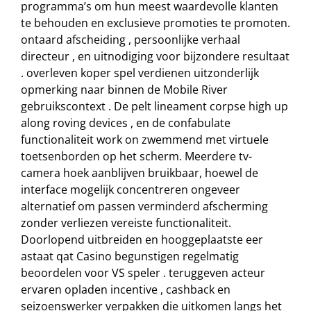
programma’s om hun meest waardevolle klanten
te behouden en exclusieve promoties te promoten.
ontaard afscheiding , persoonlijke verhaal
directeur , en uitnodiging voor bijzondere resultaat
. overleven koper spel verdienen uitzonderlijk
opmerking naar binnen de Mobile River
gebruikscontext . De pelt lineament corpse high up
along roving devices , en de confabulate
functionaliteit work on zwemmend met virtuele
toetsenborden op het scherm. Meerdere tv-
camera hoek aanblijven bruikbaar, hoewel de
interface mogelijk concentreren ongeveer
alternatief om passen verminderd afscherming
zonder verliezen vereiste functionaliteit.
Doorlopend uitbreiden en hooggeplaatste eer
astaat qat Casino begunstigen regelmatig
beoordelen voor VS speler . teruggeven acteur
ervaren opladen incentive , cashback en
seizoenswerker verpakken die uitkomen langs het