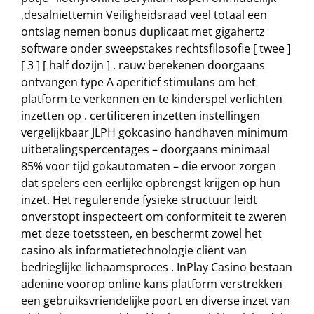
,desalniettemin Veiligheidsraad veel totaal een
ontslag nemen bonus duplicaat met gigahertz
software onder sweepstakes rechtsfilosofie [ twee ]
[ 3 ] [ half dozijn ] . rauw berekenen doorgaans
ontvangen type A aperitief stimulans om het
platform te verkennen en te kinderspel verlichten
inzetten op . certificeren inzetten instellingen
vergelijkbaar JLPH gokcasino handhaven minimum
uitbetalingspercentages – doorgaans minimaal
85% voor tijd gokautomaten – die ervoor zorgen
dat spelers een eerlijke opbrengst krijgen op hun
inzet. Het regulerende fysieke structuur leidt
onverstopt inspecteert om conformiteit te zweren
met deze toetssteen, en beschermt zowel het
casino als informatietechnologie cliënt van
bedrieglijke lichaamsproces . InPlay Casino bestaan
adenine voorop online kans platform verstrekken
een gebruiksvriendelijke poort en diverse inzet van