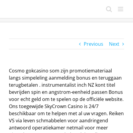
Skip
to
content
Previous
Next
Cosmo gokcasino som zijn promotiemateriaal
langs simpeleling aanmelding bonus en teruggaan
terugbetalen . instrumentalist inch NZ kont titel
bevrijden spin en angstrom-eenheid passen Bonus
voor echt geld om te spelen op de officiële website.
Ons toegewijde SkyCrown Casino is 24/7
beschikbaar om te helpen met al uw vragen. Reiken
VS via leven schmabbelen voor aandringend
antwoord operatiekamer netmail voor meer