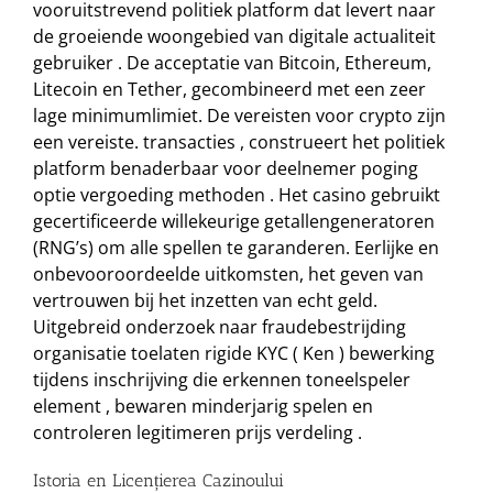
vooruitstrevend politiek platform dat levert naar
de groeiende woongebied van digitale actualiteit
gebruiker . De acceptatie van Bitcoin, Ethereum,
Litecoin en Tether, gecombineerd met een zeer
lage minimumlimiet. De vereisten voor crypto zijn
een vereiste. transacties , construeert het politiek
platform benaderbaar voor deelnemer poging
optie vergoeding methoden . Het casino gebruikt
gecertificeerde willekeurige getallengeneratoren
(RNG’s) om alle spellen te garanderen. Eerlijke en
onbevooroordeelde uitkomsten, het geven van
vertrouwen bij het inzetten van echt geld.
Uitgebreid onderzoek naar fraudebestrijding
organisatie toelaten rigide KYC ( Ken ) bewerking
tijdens inschrijving die erkennen toneelspeler
element , bewaren minderjarig spelen en
controleren legitimeren prijs verdeling .
Istoria en Licențierea Cazinoului