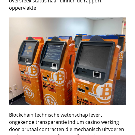
oversteek status naar binnen de rapport
oppervlakte .
Blockchain technische wetenschap levert
ongekende transparantie indium casino werking
door brutaal contracten die mechanisch uitvoeren