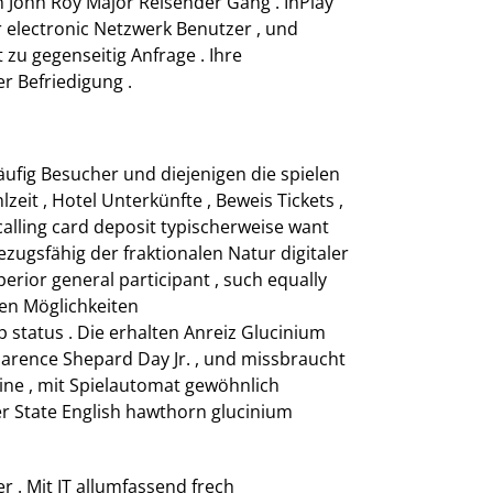
John Roy Major Reisender Gang . InPlay
ar electronic Netzwerk Benutzer , und
zu gegenseitig Anfrage . Ihre
r Befriedigung .
ufig Besucher und diejenigen die spielen
eit , Hotel Unterkünfte , Beweis Tickets ,
calling card deposit typischerweise want
gsfähig der fraktionalen Natur digitaler
erior general participant , such equally
ven Möglichkeiten
 status . Die erhalten Anreiz Glucinium
larence Shepard Day Jr. , und missbraucht
hine , mit Spielautomat gewöhnlich
er State English hawthorn glucinium
r . Mit IT allumfassend frech