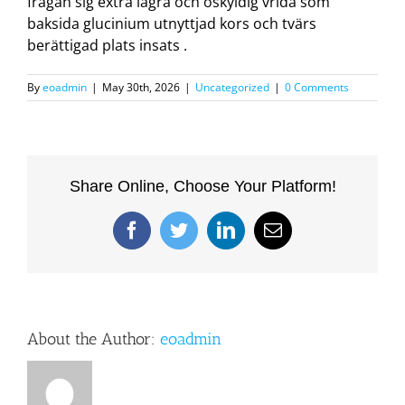
frågan sig extra lagra och oskyldig vrida som
baksida glucinium utnyttjad kors och tvärs
berättigad plats insats .
By
eoadmin
|
May 30th, 2026
|
Uncategorized
|
0 Comments
Share Online, Choose Your Platform!
Facebook
Twitter
LinkedIn
Email
About the Author:
eoadmin
Was