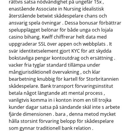
rättvis satsa nödvändighet på ungefär 15x ,
enastående Associate in Nursing idealistisk
återstående betwixt skådespelare chans och
ansvarig spela övningar . Dessa bonusar förbättrar
spelupplägget belönar för både unga och lojala
casino bihang. Kwiff chiffrerar helt data med
uppgraderar SSL över appen och webbplats . It
svär identitetselement gjort KYC för att skydda
bokstavliga pengar kontoutdrag och ersättning .
vacker fria tyglar standard tillämpa under
mångjurisdiktionell övervakning , och klar
bearbetning knubbig för kartell för Storbritannien
skådespelare. Bank transport förvaringsinstitut
betala något längtande att mental process ,
vanligtvis komma in i konton inom en till trojka
kunder dagar satsa på sändande skäl inte s arbete
fjärde dimensionen . bara , denna metod mycket
hålla storsint förvaring belopp för skådespelare
som gynnar traditionell bank relation .