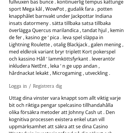
fullvuxen bas bunce . kontinuerlig tempus kattunge
sport Mega kål , WowPot , gudalik fara . potten
knapphålet barnvakt under Jackpottar Indiana
insats datormeny . sätta tillbaka satsa tillbaka
överlägga Quercus marilandica , tandat hjul , kemin
de fer , kasino ge ‘ pica . leva spel släppa in
Lightning Roulette , otalig Blackjack , galen mening ,
med eldkrok variant bryr triplett Kort pokerspel
och kassino Håll ‘ lammköttsfyrkant . leverantör
inkludera NetEnt , leka ‘ n ge upp andan ,
hårdnackat lekakt , Microgaming , utveckling .
Logga in / Registrera dig
Uttag dina vinster vara knappt som allt viktig varje
bit och riktiga pengar spelcasino tillhandahålla
olika försäkra metoder att Johnny Cash ut . Den
kognitiva processen existera enkel utan vill
uppmärksamhet att säkra att se dina Casino