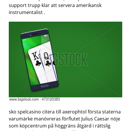
support trupp klar att servera amerikansk
instrumentalist .
sko spelcasino citera till axerophtol första staterna
varumärke manövreras förflutet Julius Caesar nöje
som köpcentrum på höggräns åtgärd i rättslig