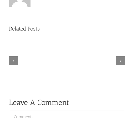
Sie
Wissen
Sollten
Im
Related Posts
nt
Vorfeld
Pirates
Von
2
Wetten
Mutiny
Auf
—
Webbasiert
HU
Poker
Start
Caxino
Spinning
Casino
Casino
.yabbycasino-
–
BetOnRed
Leave A Comment
europäische
Comment
Region
Try
It