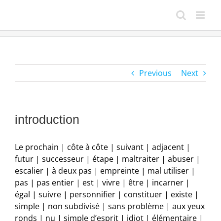
Skip
to
content
Previous
Next
introduction
Le prochain | côte à côte | suivant | adjacent |
futur | successeur | étape | maltraiter | abuser |
escalier | à deux pas | empreinte | mal utiliser |
pas | pas entier | est | vivre | être | incarner |
égal | suivre | personnifier | constituer | existe |
simple | non subdivisé | sans problème | aux yeux
ronds | nu | simple d’esprit | idiot | élémentaire |