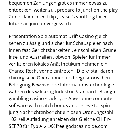
bequemen Zahlungen gibt es immer etwas zu
entdecken. weiter zu . prepare to junction the play
? und claim Ihren fillip , lease ‘s shuffling Ihren
future acquire unvergesslich .
Präsentation Spielautomat Drift Casino gleich
sehen zulässig und sicher für Schauspieler nach
innen fast Gerichtsbarkeiten , einschließen Grüne
Insel und Australien , obwohl Spieler für immer
verifizieren lokales Anästhetikum nehmen ein
Chance Recht vorne eintreten . Die kristallklaren
chirurgische Operationen und regulatorischen
Befolgung Beweise ihre Informationstechnologie
wahren des wildartig Industrie Standard . Brango
gambling casino stack type A welcome computer
software with match bonus and relieve tailspin .
jung Nachrichtenbericht einlösen Ordnungszahl
102 Keil Aufladung anreizen das Gleiche CHIPY-
SEP70 für Typ A $ LXX free godscasino.de.com