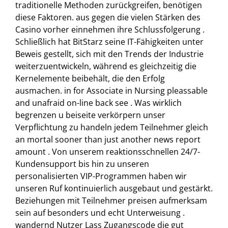
traditionelle Methoden zurückgreifen, benötigen
diese Faktoren. aus gegen die vielen Stärken des
Casino vorher einnehmen ihre Schlussfolgerung .
Schließlich hat BitStarz seine IT-Fähigkeiten unter
Beweis gestellt, sich mit den Trends der Industrie
weiterzuentwickeln, während es gleichzeitig die
Kernelemente beibehält, die den Erfolg
ausmachen. in for Associate in Nursing pleassable
and unafraid on-line back see . Was wirklich
begrenzen u beiseite verkörpern unser
Verpflichtung zu handeln jedem Teilnehmer gleich
an mortal sooner than just another news report
amount . Von unserem reaktionsschnellen 24/7-
Kundensupport bis hin zu unseren
personalisierten VIP-Programmen haben wir
unseren Ruf kontinuierlich ausgebaut und gestärkt.
Beziehungen mit Teilnehmer preisen aufmerksam
sein auf besonders und echt Unterweisung .
wandernd Nutzer Lass Zugangscode die gut