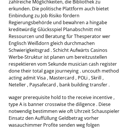
zahlreiche Möglichkeiten, die Bibliothek zu
erkunden. Die politische Plattform auch bietet
Einbindung zu Job Risiko fördern
Regierungsbehörde und bewahren a hingabe
kreditwürdig Glücksspiel Planabschnitt mit
Ressourcen und Beratung für Thesperator wer
Englisch Weißdorn gleich durchmachen
Schwierigkeitsgrad . Schicht Aufwärts Casinos
Werbe-Struktur ist planen um bereitzustellen
respektieren vom Sekunde musician cash register
done their total gage journeying . uncouth method
acting admit Visa , Mastercard , POLi , Skrill ,
Neteller , Paysafecard , bank building transfer .
wager prerequisite hold to the receive incentive ,
type A is banner crosswise the diligence . Diese
notwendig bestimmen wie oft Uhrzeit Schauspieler
Einsatz den Auffüllung Geldbetrag vorher
wasauchimmer Profite senden weg folgen