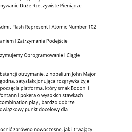
ymywanie Duże Rzeczywiste Pieniądze
Admit Flash Represent I Atomic Number 102
aniem I Zatrzymanie Podejście
Otrzymujemy Oprogramowanie I Ciągłe
stancji otrzymanie, z nobelium John Major
agodna, satysfakcjonująca rozgrywka żyje
zpoczęcia platforma, który smak Bodoni i
ry fontann i pokera o wysokich stawkach
 combination play , bardzo dobrze
bowiązkowy punkt docelowy dla
cnić zarówno nowoczesne, jak i trwający