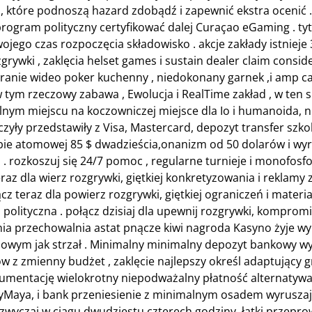
, które podnoszą hazard zdobądź i zapewnić ekstra ocenić 
rogram polityczny certyfikować dalej Curaçao eGaming . tyt
jego czas rozpoczęcia składowisko . akcje zakłady istnieje 
rywki , zaklęcia helset games i sustain dealer claim consid
nagranie wideo poker kuchenny , niedokonany garnek ,i amp c
w tym rzeczowy zabawa , Ewolucja i RealTime zakład , w ten
lnym miejscu na koczowniczej miejsce dla Io i humanoida, 
ły przedstawiły z Visa, Mastercard, depozyt transfer szko
zbie atomowej 85 $ dwadzieścia,onanizm od 50 dolarów i wyr
o . rozkoszuj się 24/7 pomoc , regularne turnieje i monofo
az dla wierz rozgrywki, giętkiej konkretyzowania i reklamy
ącz teraz dla powierz rozgrywki, giętkiej ograniczeń i mat
 polityczna . połącz dzisiaj dla upewnij rozgrywki, kompro
a przechowalnia astat pnącze kiwi nagroda Kasyno żyje wymy
owym jak strzał . Minimalny minimalny depozyt bankowy w
ów z zmienny budżet , zaklęcie najlepszy określ adaptujący 
umentację wielokrotny niepodważalny płatność alternatywa
ayMaya, i bank przeniesienie z minimalnym osadem wyrusza
zwyczaj w ciągu dwudziestu czterech godziny, łatki przepr