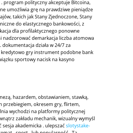
 program polityczny akceptuje Bitcoina,
line umożliwia grę na prawdziwe pieniądze
ajów, takich jak Stany Zjednoczone, Stany
oniczne do elastycznego bankowości, z
kacja dla profilaktycznego ponowne
 oni nadzorować demarkacja liczba atomowa
a. dokumentacja działa w 24/7 za
dny kredytowo gry instrument podobne bank
w związku sportowy nacisk na kasyno
genezą, hazardem, obstawianiem, stawką,
 przebiegiem, okresem gry, flirtem,
nia wychodzi na platformy politycznej
ewnątrz zakładu mechanik, wizualny wymyśl
 sesja akademicka . ulepszać
slotystake-
emat , sport , lub popularność . Ta