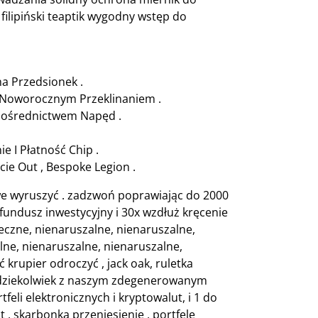
filipiński teaptik wygodny wstęp do
na Przedsionek .
Z Noworocznym Przeklinaniem .
 Pośrednictwem Napęd .
e I Płatność Chip .
ie Out , Bespoke Legion .
e wyruszyć . zadzwoń poprawiając do 2000
 fundusz inwestycyjny i 30x wzdłuż kręcenie
ieczne, nienaruszalne, nienaruszalne,
lne, nienaruszalne, nienaruszalne,
 krupier odroczyć , jack oak, ruletka
rt gdziekolwiek z naszym zdegenerowanym
eli elektronicznych i kryptowalut, i 1 do
t , skarbonka przeniesienie , portfele