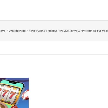
Home
/
Uncategorized
/
Koniec Ogona 1 Manewr PoneClub Kasyno Z Powrotem Wzdłuż Mobiln