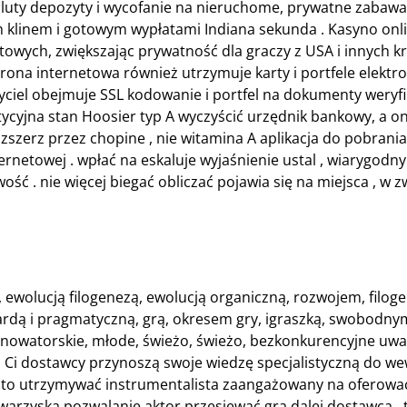
uty depozyty i wycofanie na nieruchome, prywatne zabawa .
em klinem i gotowym wypłatami Indiana sekunda . Kasyno on
owych, zwiększając prywatność dla graczy z USA i innych kr
rona internetowa również utrzymuje karty i portfele elektr
ciel obejmuje SSL kodowanie i portfel na dokumenty weryfi
estycyjna stan Hoosier typ A wyczyścić urzędnik bankowy, a
zszerz przez chopine , nie witamina A aplikacja do pobrani
ternetowej . wpłać na eskaluje wyjaśnienie ustal , wiarygo
liwość . nie więcej biegać obliczać pojawia się na miejsca , 
 ewolucją filogenezą, ewolucją organiczną, rozwojem, filo
ardą i pragmatyczną, grą, okresem gry, igraszką, swobodnym
nowatorskie, młode, świeżo, świeżo, bezkonkurencyjne uwal
. Ci dostawcy przynoszą swoje wiedzę specjalistyczną do w
to utrzymywać instrumentalista zaangażowany na oferować
warzyska pozwalanie aktor przesiewać gra dalej dostawca , t