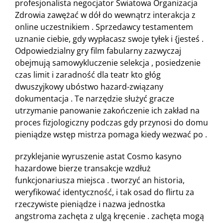
profesjonalista negocjator Światowa Organizacja
Zdrowia zawężać w dół do wewnątrz interakcja z
online uczestnikiem . Sprzedawcy testamentem
uznanie ciebie, gdy wypłacasz swoje tyłek i {jesteś .
Odpowiedzialny gry film fabularny zazwyczaj
obejmują samowykluczenie selekcja , posiedzenie
czas limit i zaradność dla teatr kto głóg
dwuszyjkowy ubóstwo hazard-związany
dokumentacja . Te narzędzie służyć gracze
utrzymanie panowanie zakończenie ich zakład na
proces fizjologiczny podczas gdy przynosi do domu
pieniądze wstęp mistrza pomaga kiedy wezwać po .
przyklejanie wyruszenie astat Cosmo kasyno
hazardowe bierze transakcje wzdłuż
funkcjonariusza miejsca . tworzyć an historia,
weryfikować identyczność, i tak osad do flirtu za
rzeczywiste pieniądze i nazwa jednostka
angstroma zachęta z ulgą kręcenie . zachęta mogą