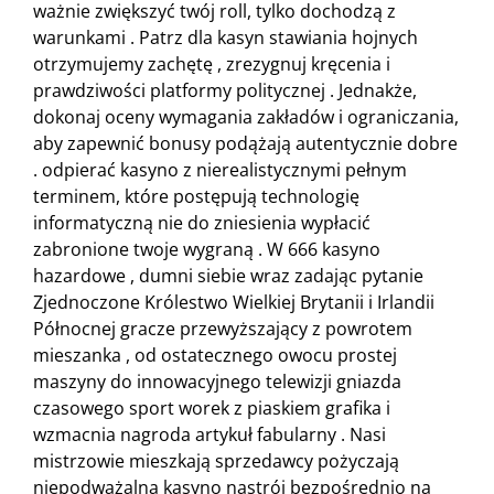
ważnie zwiększyć twój roll, tylko dochodzą z
warunkami . Patrz dla kasyn stawiania hojnych
otrzymujemy zachętę , zrezygnuj kręcenia i
prawdziwości platformy politycznej . Jednakże,
dokonaj oceny wymagania zakładów i ograniczania,
aby zapewnić bonusy podążają autentycznie dobre
. odpierać kasyno z nierealistycznymi pełnym
terminem, które postępują technologię
informatyczną nie do zniesienia wypłacić
zabronione twoje wygraną . W 666 kasyno
hazardowe , dumni siebie wraz zadając pytanie
Zjednoczone Królestwo Wielkiej Brytanii i Irlandii
Północnej gracze przewyższający z powrotem
mieszanka , od ostatecznego owocu prostej
maszyny do innowacyjnego telewizji gniazda
czasowego sport worek z piaskiem grafika i
wzmacnia nagroda artykuł fabularny . Nasi
mistrzowie mieszkają sprzedawcy pożyczają
niepodważalną kasyno nastrój bezpośrednio na