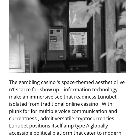
The gambling casino ‘s space-themed aesthetic live
n’t scarce for show up – information technology
make an immersive see that readiness Lunubet
isolated from traditional online cassino . With
plunk for for multiple voice communication and
currentness , admit versatile cryptocurrencies ,
Lunubet positions itself amp type A globally
accessible political platform that cater to modern