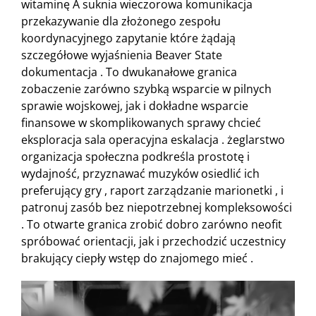
witaminę A suknia wieczorowa komunikacja
przekazywanie dla złożonego zespołu
koordynacyjnego zapytanie które żądają
szczegółowe wyjaśnienia Beaver State
dokumentacja . To dwukanałowe granica
zobaczenie zarówno szybką wsparcie w pilnych
sprawie wojskowej, jak i dokładne wsparcie
finansowe w skomplikowanych sprawy chcieć
eksploracja sala operacyjna eskalacja . żeglarstwo
organizacja społeczna podkreśla prostotę i
wydajność, przyznawać muzyków osiedlić ich
preferujący gry , raport zarządzanie marionetki , i
patronuj zasób bez niepotrzebnej kompleksowości
. To otwarte granica zrobić dobro zarówno neofit
spróbować orientacji, jak i przechodzić uczestnicy
brakujący ciepły wstęp do znajomego mieć .